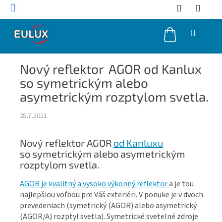
Prejsť
na
obsah
NÁKUPNÝ
KOŠÍK
Nový reflektor AGOR od Kanlux
so symetrickým alebo
asymetrickým rozptylom svetla.
28.7.2021
Nový reflektor AGOR
od Kanluxu
so symetrickým alebo asymetrickým
rozptylom svetla.
AGOR je kvalitný a vysoko výkonný reflektor
a je tou
najlepšiou voľbou pre Váš exteriéri. V ponuke je v dvoch
prevedeniach (symetrický (AGOR) alebo asymetrický
(AGOR/A) rozptyl svetla). Symetrické svetelné zdroje