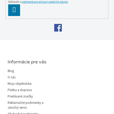
Súhlasím s
podmienkami ochrany osobných údajov
PĹ™IHLĂˇSIT
SE
Z
á
p
ä
Informácie pre vás
t
i
Blog
e
O nás
Moja objednávka
Platba a doprava
Predávané značky
Reklamačné podmienky a
záručný servis