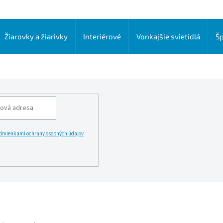
Žiarovky a žiarivky
Interiérové
Vonkajšie svietidlá
Šp
dmienkami ochrany osobných údajov
LĂˇSIT