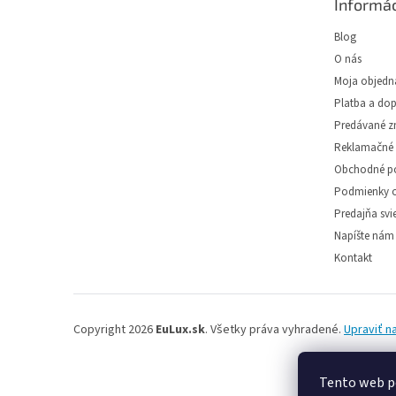
Informác
t
i
Blog
e
O nás
Moja objedn
Platba a do
Predávané z
Reklamačné 
Obchodné p
Podmienky o
Predajňa svie
Napíšte nám
Kontakt
Copyright 2026
EuLux.sk
. Všetky práva vyhradené.
Upraviť n
Tento web p