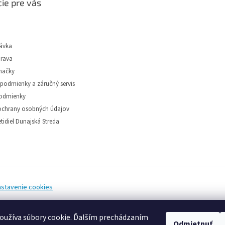
ie pre vás
ávka
prava
načky
podmienky a záručný servis
odmienky
chrany osobných údajov
tidiel Dunajská Streda
astavenie cookies
oužíva súbory cookie. Ďalším prechádzaním
Odmietnuť