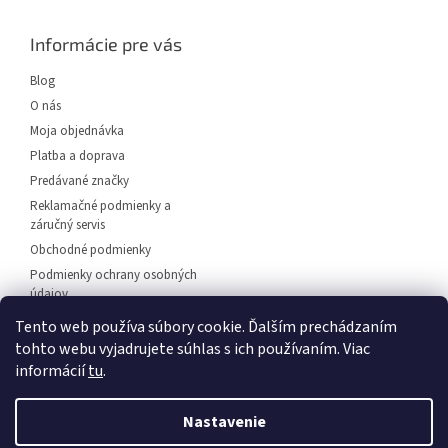
p
ä
Informácie pre vás
t
i
Blog
e
O nás
Moja objednávka
Platba a doprava
Predávané značky
Reklamačné podmienky a
záručný servis
Obchodné podmienky
Podmienky ochrany osobných
údajov
Predajňa svietidiel Dunajská
Tento web používa súbory cookie. Ďalším prechádzaním
Streda
tohto webu vyjadrujete súhlas s ich používaním. Viac
Napíšte nám
informácií
tu
.
Kontakt
Nastavenie