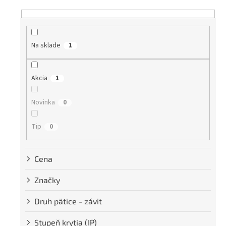
e
n
i
e
Na sklade
1
p
r
o
Akcia
1
d
u
Novinka
k
0
t
o
Tip
0
v
Cena
Značky
Druh pätice - závit
Stupeň krytia (IP)