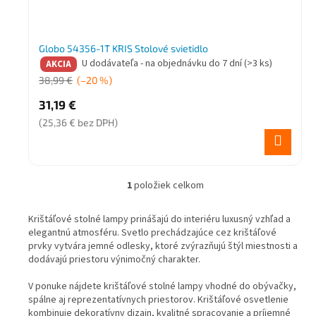
Globo 54356-1T KRIS Stolové svietidlo
U dodávateľa - na objednávku do 7 dní
(>3 ks)
AKCIA
38,99 €
(–20 %)
31,19 €
(25,36 € bez DPH)
1
položiek celkom
O
v
l
Krištáľové stolné lampy prinášajú do interiéru luxusný vzhľad a
á
elegantnú atmosféru. Svetlo prechádzajúce cez krištáľové
d
prvky vytvára jemné odlesky, ktoré zvýrazňujú štýl miestnosti a
a
dodávajú priestoru výnimočný charakter.
c
i
V ponuke nájdete krištáľové stolné lampy vhodné do obývačky,
e
spálne aj reprezentatívnych priestorov. Krištáľové osvetlenie
p
kombinuje dekoratívny dizajn, kvalitné spracovanie a príjemné