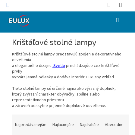
Prejsť
na
obsah
NÁKUPNÝ
KOŠÍK
Krištáľové stolné lampy
Krištáľové stolné lampy predstavujú spojenie dekoratívneho
osvetlenia
a elegantného dizajnu.
Svetlo
prechádzajúce cez krištáľové
prvky
vytvára jemné odlesky a dodáva interiéru luxusný vzhľad.
Tieto stolné lampy sú určené najmä ako výrazný doplnok,
ktorý zvýrazní charakter obývačky, spálne alebo
reprezentatívneho priestoru
a zároveň poskytne príjemné doplnkové osvetlenie.
R
a
Najpredávanejšie
Najlacnejšie
Najdrahšie
Abecedne
d