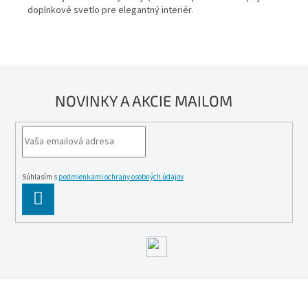
r
doplnkové svetlo pre elegantný interiér.
v
k
y
v
ý
p
NOVINKY A AKCIE MAILOM
i
s
u
Súhlasím s
podmienkami ochrany osobných údajov
PĹ™IHLĂˇSIT
SE
Z
á