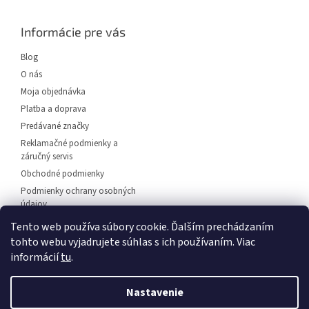
p
ä
Informácie pre vás
t
i
Blog
e
O nás
Moja objednávka
Platba a doprava
Predávané značky
Reklamačné podmienky a
záručný servis
Obchodné podmienky
Podmienky ochrany osobných
údajov
Predajňa svietidiel Dunajská
Tento web používa súbory cookie. Ďalším prechádzaním
Streda
tohto webu vyjadrujete súhlas s ich používaním. Viac
Napíšte nám
informácií
tu
.
Kontakt
Nastavenie