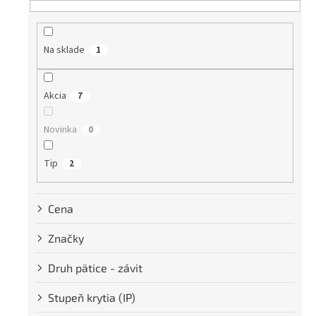
n
i
e
Na sklade
1
p
r
o
Akcia
7
d
u
Novinka
k
0
t
o
Tip
2
v
Cena
Značky
Druh pätice - závit
Stupeň krytia (IP)