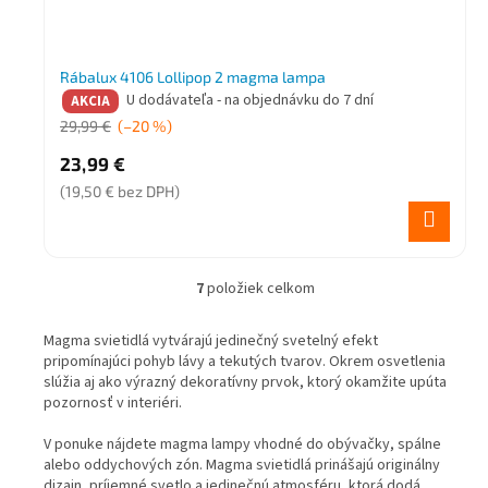
Rábalux 4106 Lollipop 2 magma lampa
U dodávateľa - na objednávku do 7 dní
AKCIA
29,99 €
(–20 %)
23,99 €
(19,50 € bez DPH)
7
položiek celkom
O
v
l
Magma svietidlá vytvárajú jedinečný svetelný efekt
á
pripomínajúci pohyb lávy a tekutých tvarov. Okrem osvetlenia
d
slúžia aj ako výrazný dekoratívny prvok, ktorý okamžite upúta
a
pozornosť v interiéri.
c
i
V ponuke nájdete magma lampy vhodné do obývačky, spálne
e
alebo oddychových zón. Magma svietidlá prinášajú originálny
p
dizajn, príjemné svetlo a jedinečnú atmosféru, ktorá dodá