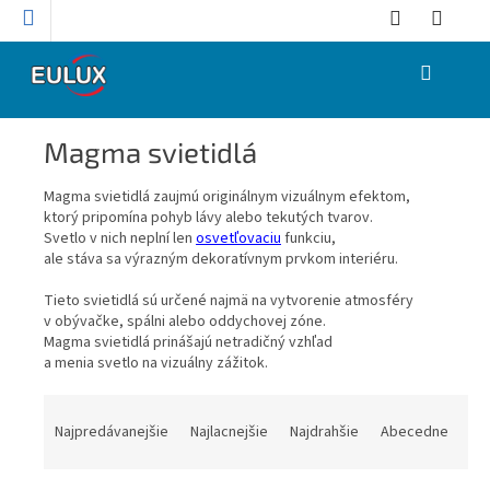
Prejsť
na
obsah
NÁKUPNÝ
KOŠÍK
Magma svietidlá
Magma svietidlá zaujmú originálnym vizuálnym efektom,
ktorý pripomína pohyb lávy alebo tekutých tvarov.
Svetlo v nich neplní len
osvetľovaciu
funkciu,
ale stáva sa výrazným dekoratívnym prvkom interiéru.
Tieto svietidlá sú určené najmä na vytvorenie atmosféry
v obývačke, spálni alebo oddychovej zóne.
Magma svietidlá prinášajú netradičný vzhľad
a menia svetlo na vizuálny zážitok.
R
a
Najpredávanejšie
Najlacnejšie
Najdrahšie
Abecedne
d
e