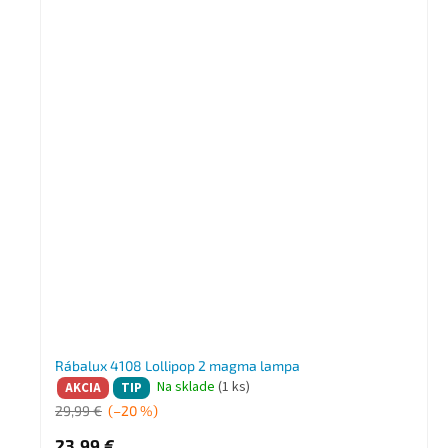
Rábalux 4108 Lollipop 2 magma lampa
Na sklade
(1 ks)
AKCIA
TIP
29,99 €
(–20 %)
23,99 €