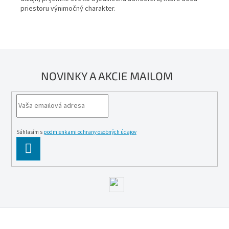
r
priestoru výnimočný charakter.
v
k
y
v
ý
p
NOVINKY A AKCIE MAILOM
i
s
u
Súhlasím s
podmienkami ochrany osobných údajov
PĹ™IHLĂˇSIT
SE
Z
á