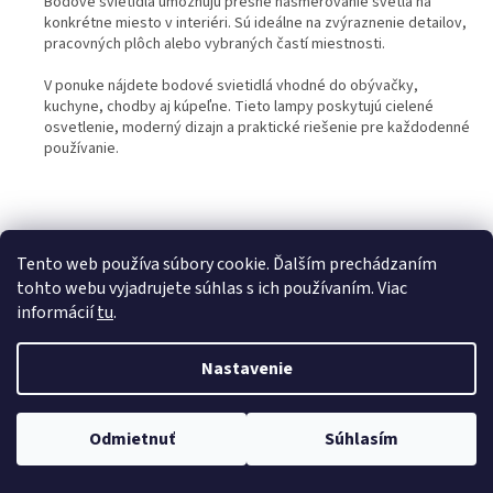
Bodové svietidlá umožňujú presné nasmerovanie svetla na
á
konkrétne miesto v interiéri. Sú ideálne na zvýraznenie detailov,
d
pracovných plôch alebo vybraných častí miestnosti.
a
c
V ponuke nájdete bodové svietidlá vhodné do obývačky,
i
kuchyne, chodby aj kúpeľne. Tieto lampy poskytujú cielené
e
osvetlenie, moderný dizajn a praktické riešenie pre každodenné
p
používanie.
r
v
k
y
v
Tento web používa súbory cookie. Ďalším prechádzaním
ý
tohto webu vyjadrujete súhlas s ich používaním. Viac
NOVINKY A AKCIE MAILOM
p
informácií
tu
.
i
s
u
Nastavenie
Súhlasím s
podmienkami ochrany osobných údajov
💡 Rozsvieťte svoj domov – 🚚
doprava zadarmo od
Odmietnuť
Súhlasím
PĹ™IHLĂˇSIT
30 €
, 🛍️
osobný odber
a 💬
odborné poradenstvo
!
SE