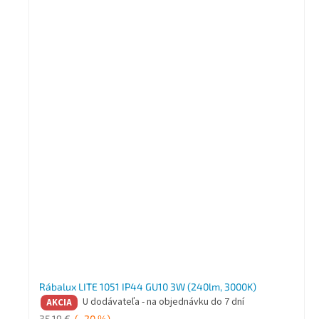
Rábalux LITE 1051 IP44 GU10 3W (240lm, 3000K)
U dodávateľa - na objednávku do 7 dní
AKCIA
35,19 €
(–20 %)