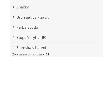
Značky
Druh pätice - závit
Farba svetla
Stupeň krytia (IP)
Žiarovka v balení
Zobrazených položiek:
21
V
ý
p
i
s
p
r
o
d