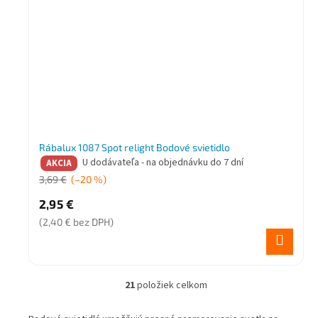
Rábalux 1087 Spot relight Bodové svietidlo
U dodávateľa - na objednávku do 7 dní
AKCIA
3,69 €
(–20 %)
2,95 €
(2,40 € bez DPH)
21
položiek celkom
O
v
l