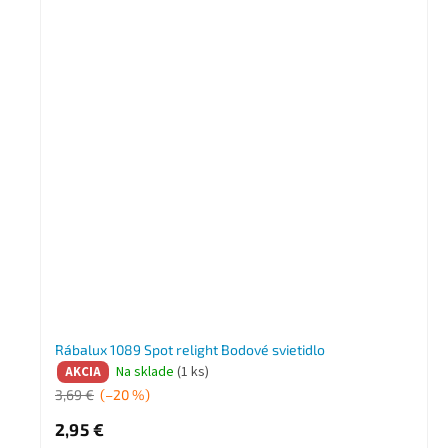
Rábalux 1089 Spot relight Bodové svietidlo
Na sklade
(1 ks)
AKCIA
3,69 €
(–20 %)
2,95 €