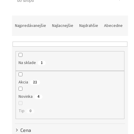
do stropu
R
a
Najpredávanejšie
Najlacnejšie
Najdrahšie
Abecedne
d
e
n
i
e
Na sklade
1
p
r
o
Akcia
21
d
u
Novinka
k
4
t
o
Tip
0
v
Cena