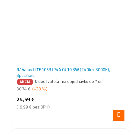
u
k
t
o
v
Rábalux LITE 1053 IP44 GU10 3W (240lm, 3000K),
3pcs/set
U dodávateľa - na objednávku do 7 dní
AKCIA
30,74 €
(–20 %)
24,59 €
(19,99 € bez DPH)