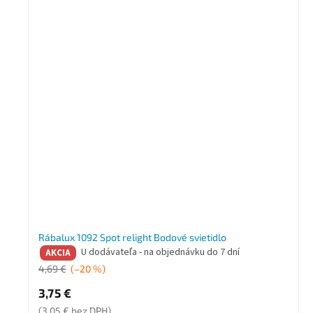
Rábalux 1092 Spot relight Bodové svietidlo
U dodávateľa - na objednávku do 7 dní
AKCIA
4,69 €
(–20 %)
3,75 €
(3,05 € bez DPH)