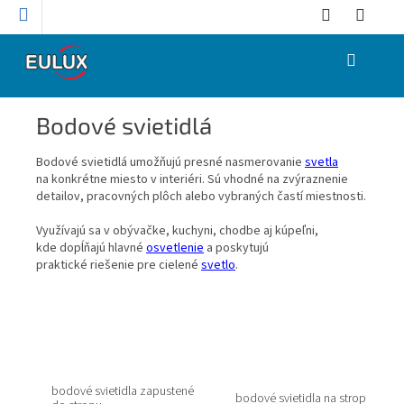
Prejsť
na
obsah
NÁKUPNÝ
KOŠÍK
Bodové svietidlá
Bodové svietidlá umožňujú presné nasmerovanie
svetla
na konkrétne miesto v interiéri. Sú vhodné na zvýraznenie
detailov, pracovných plôch alebo vybraných častí miestnosti.
Využívajú sa v obývačke, kuchyni, chodbe aj kúpeľni,
kde dopĺňajú hlavné
osvetlenie
a poskytujú
praktické riešenie pre cielené
svetlo
.
bodové svietidla zapustené
bodové svietidla na strop