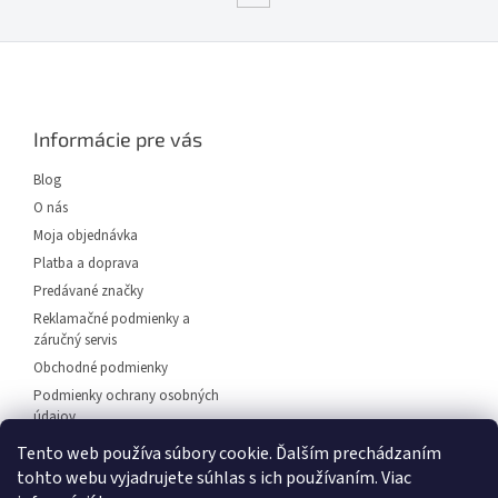
Z
á
p
ä
Informácie pre vás
t
i
Blog
e
O nás
Moja objednávka
Platba a doprava
Predávané značky
Reklamačné podmienky a
záručný servis
Obchodné podmienky
Podmienky ochrany osobných
údajov
Predajňa svietidiel Dunajská
Tento web používa súbory cookie. Ďalším prechádzaním
Streda
tohto webu vyjadrujete súhlas s ich používaním. Viac
Napíšte nám