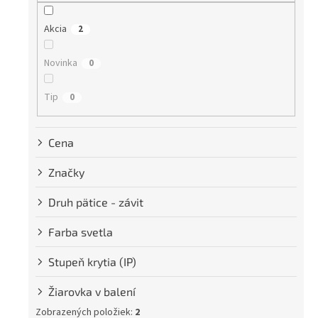
r
o
Akcia
2
d
u
Novinka
k
0
t
o
Tip
0
v
Cena
Značky
Druh pätice - závit
Farba svetla
Stupeň krytia (IP)
Žiarovka v balení
Zobrazených položiek:
2