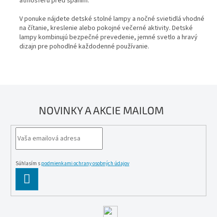
atmosféru pred spaním.
c
i
V ponuke nájdete detské stolné lampy a nočné svietidlá vhodné
e
na čítanie, kreslenie alebo pokojné večerné aktivity. Detské
p
lampy kombinujú bezpečné prevedenie, jemné svetlo a hravý
r
dizajn pre pohodlné každodenné používanie.
v
k
y
v
ý
p
NOVINKY A AKCIE MAILOM
i
s
u
Súhlasím s
podmienkami ochrany osobných údajov
PĹ™IHLĂˇSIT
SE