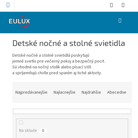
Prejsť
na
obsah
NÁKUPNÝ
KOŠÍK
Detské nočné a stolné svietidla
Detské nočné a stolné svietidlá poskytujú
jemné svetlo pre večerný pokoj a bezpečný pocit.
Sú vhodné na nočný stolík alebo písací stôl
a spríjemňujú chvíle pred spaním aj tiché aktivity.
R
a
Najpredávanejšie
Najlacnejšie
Najdrahšie
Abecedne
d
e
n
i
e
Na sklade
0
p