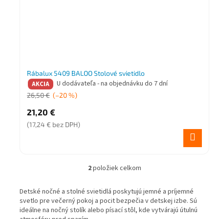
Rábalux 5409 BALOO Stolové svietidlo
U dodávateľa - na objednávku do 7 dní
AKCIA
26,50 €
(–20 %)
21,20 €
(17,24 € bez DPH)
2
položiek celkom
O
v
l
Detské nočné a stolné svietidlá poskytujú jemné a príjemné
á
svetlo pre večerný pokoj a pocit bezpečia v detskej izbe. Sú
d
ideálne na nočný stolík alebo písací stôl, kde vytvárajú útulnú
a