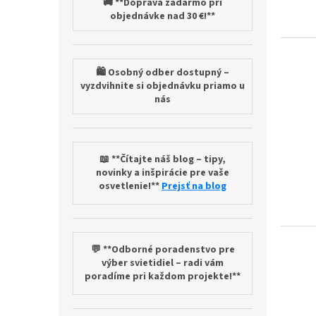
🚚 **Doprava zadarmo pri
objednávke nad 30 €!**
🛍️ Osobný odber dostupný –
vyzdvihnite si objednávku priamo u
nás
📖 **Čítajte náš blog – tipy,
novinky a inšpirácie pre vaše
osvetlenie!**
Prejsť na blog
💬 **Odborné poradenstvo pre
výber svietidiel – radi vám
poradíme pri každom projekte!**