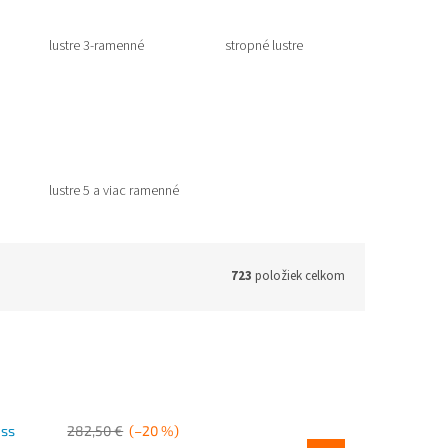
lustre 3-ramenné
stropné lustre
lustre 5 a viac ramenné
723
položiek celkom
ess
282,50 €
(–20 %)