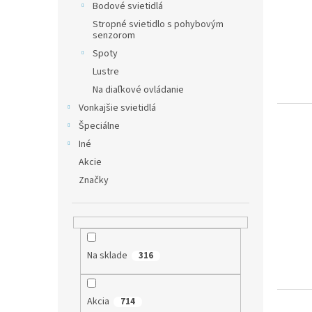
p
o
Bodové svietidlá
r
d
Stropné svietidlo s pohybovým
o
u
senzorom
d
k
Spoty
u
t
Lustre
k
o
Na diaľkové ovládanie
t
v
o
Vonkajšie svietidlá
v
Špeciálne
Iné
Akcie
Značky
Na sklade
316
Akcia
714