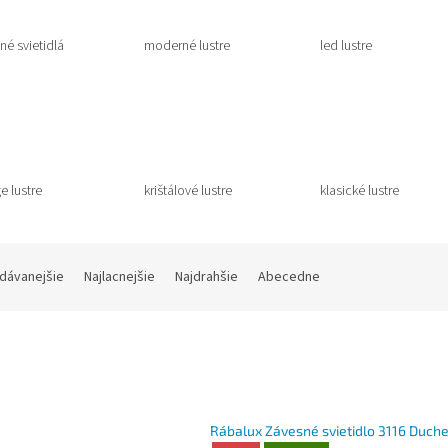
né svietidlá
moderné lustre
led lustre
e lustre
krištálové lustre
klasické lustre
dávanejšie
Najlacnejšie
Najdrahšie
Abecedne
Rábalux Závesné svietidlo 3116 Duch