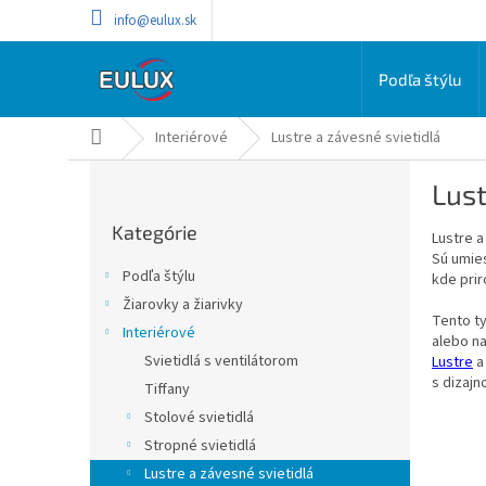
Prejsť
info@eulux.sk
na
obsah
Podľa štýlu
Domov
Interiérové
Lustre a závesné svietidlá
B
Lust
o
Preskočiť
č
Kategórie
kategórie
Lustre a
n
Sú umie
ý
Podľa štýlu
kde prir
p
Žiarovky a žiarivky
a
Tento t
Interiérové
n
alebo n
e
Svietidlá s ventilátorom
Lustre
a
s dizajn
l
Tiffany
Stolové svietidlá
Stropné svietidlá
Lustre a závesné svietidlá