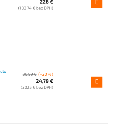
226 €
(183,74 € bez DPH)
dlo
30,99 €
(–20 %)
24,79 €
(20,15 € bez DPH)