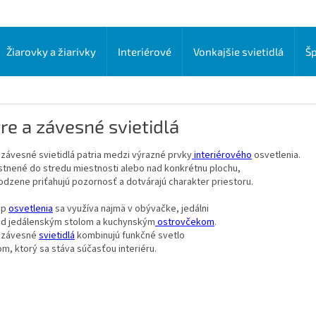
Žiarovky a žiarivky
Interiérové
Vonkajšie svietidlá
Šp
re a závesné svietidlá
 závesné svietidlá patria medzi výrazné prvky
interiérového
osvetlenia.
stnené do stredu miestnosti alebo nad konkrétnu plochu,
odzene priťahujú pozornosť a dotvárajú charakter priestoru.
yp
osvetlenia
sa využíva najmä v obývačke, jedálni
ad jedálenským stolom a kuchynským
ostrovčekom
.
 závesné
svietidlá
kombinujú funkčné svetlo
om, ktorý sa stáva súčasťou interiéru.