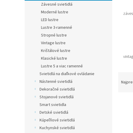
Závesné svietidlá
Moderné lustre
záves
LED lustre
Lustre 3-ramenné
Stropné lustre
Vintage lustre
Krištálové lustre
vintag
Klasické lustre
Lustre 5 a viac ramenné
Svietidlá na diaľkové ovládanie
R
a
Nástenné svietidlá
Najpre
d
Dekoračné svietidlá
e
Stojanové svietidlá
V
n
Smart svietidla
ý
i
Detské svietidlá
p
e
i
p
Kúpeľňové svietidlá
s
r
Kuchynské svietidlá