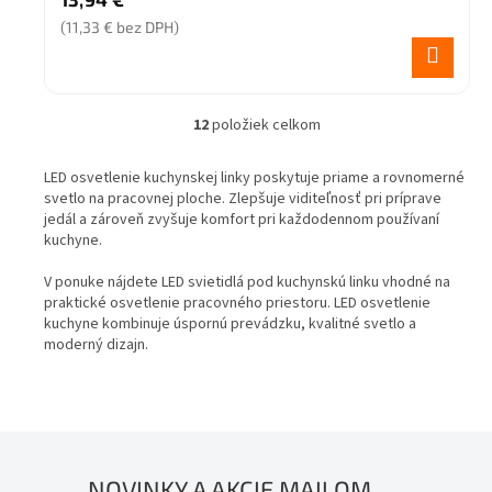
(11,33 € bez DPH)
12
položiek celkom
O
v
l
LED osvetlenie kuchynskej linky poskytuje priame a rovnomerné
á
svetlo na pracovnej ploche. Zlepšuje viditeľnosť pri príprave
d
jedál a zároveň zvyšuje komfort pri každodennom používaní
a
kuchyne.
c
i
V ponuke nájdete LED svietidlá pod kuchynskú linku vhodné na
e
praktické osvetlenie pracovného priestoru. LED osvetlenie
p
kuchyne kombinuje úspornú prevádzku, kvalitné svetlo a
r
moderný dizajn.
v
k
y
v
ý
p
NOVINKY A AKCIE MAILOM
i