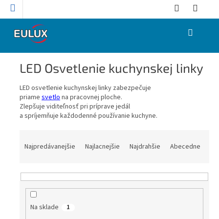
Prejsť
na
obsah
NÁKUPNÝ
KOŠÍK
LED Osvetlenie kuchynskej linky
LED osvetlenie kuchynskej linky zabezpečuje
priame
svetlo
na pracovnej ploche.
Zlepšuje viditeľnosť pri príprave jedál
a spríjemňuje každodenné používanie kuchyne.
R
a
Najpredávanejšie
Najlacnejšie
Najdrahšie
Abecedne
d
e
n
i
e
Na sklade
1
p