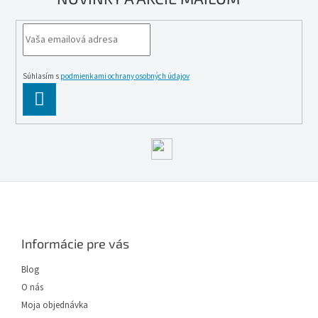
s
u
Súhlasím s
podmienkami ochrany osobných údajov
PĹ™IHLĂˇSIT
SE
Z
á
p
ä
Informácie pre vás
t
i
Blog
e
O nás
Moja objednávka