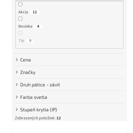
r
o
Akcia
12
d
u
Novinka
k
4
t
o
Tip
0
v
Cena
Značky
Druh pätice - závit
Farba svetla
Stupeň krytia (IP)
Zobrazených položiek:
12
V