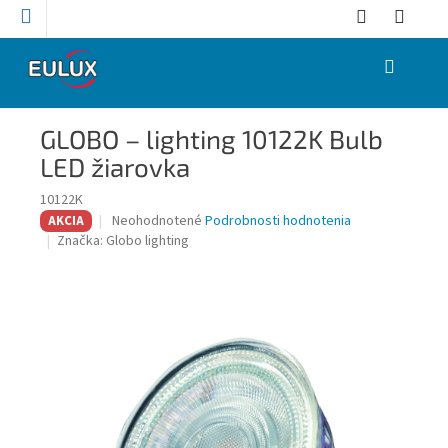
Prejsť
na
obsah
NÁKUPNÝ
KOŠÍK
GLOBO – lighting 10122K Bulb
LED žiarovka
10122K
Priemerné
Neohodnotené
Podrobnosti hodnotenia
AKCIA
hodnotenie
Značka:
Globo lighting
produktu
je
0,0
z
5
hviezdičiek.