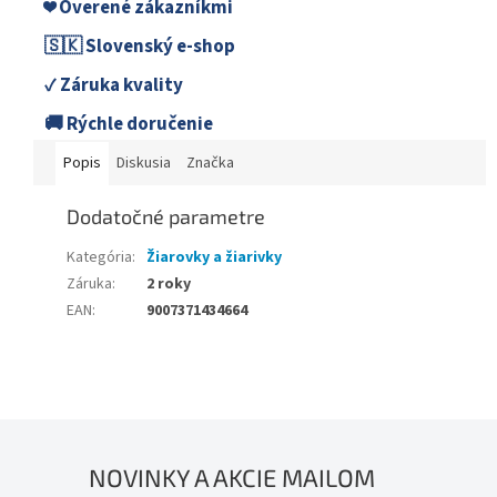
❤️ Overené zákazníkmi
🇸🇰 Slovenský e-shop
✓ Záruka kvality
🚚 Rýchle doručenie
Popis
Diskusia
Značka
Dodatočné parametre
Kategória
:
Žiarovky a žiarivky
Záruka
:
2 roky
EAN
:
9007371434664
NOVINKY A AKCIE MAILOM