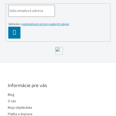
Súhlasím s
podmienkami ochrany osobných údajov
PĹ™IHLĂˇSIT
SE
Z
á
p
ä
Informácie pre vás
t
i
Blog
e
O nás
Moja objednávka
Platba a doprava