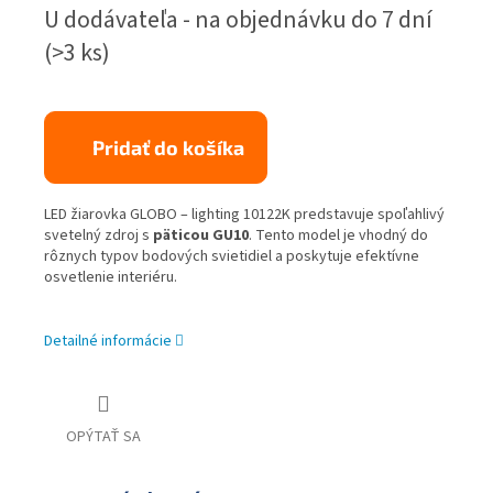
Jednotková
U dodávateľa - na objednávku do 7 dní
cena:
(>3 ks)
Pridať do košíka
LED žiarovka GLOBO – lighting 10122K predstavuje spoľahlivý
svetelný zdroj s
päticou GU10
. Tento model je vhodný do
rôznych typov bodových svietidiel a poskytuje efektívne
osvetlenie interiéru.
Detailné informácie
OPÝTAŤ SA