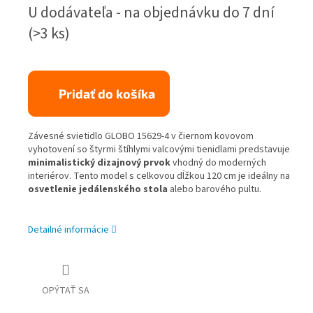
Jednotková
U dodávateľa - na objednávku do 7 dní
cena:
(>3 ks)
Pridať do košíka
Závesné svietidlo GLOBO 15629-4 v čiernom kovovom
vyhotovení so štyrmi štíhlymi valcovými tienidlami predstavuje
minimalistický dizajnový prvok
vhodný do moderných
interiérov. Tento model s celkovou dĺžkou 120 cm je ideálny na
osvetlenie jedálenského stola
alebo barového pultu.
Detailné informácie
OPÝTAŤ SA