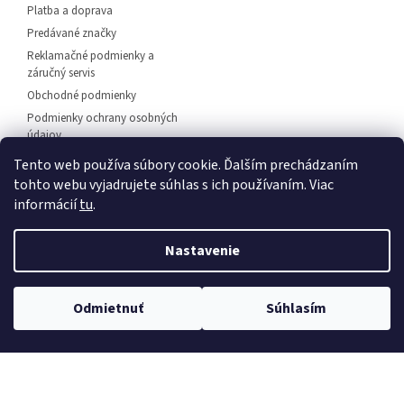
Platba a doprava
Predávané značky
Reklamačné podmienky a
záručný servis
Obchodné podmienky
Podmienky ochrany osobných
údajov
Predajňa svietidiel Dunajská
Tento web používa súbory cookie. Ďalším prechádzaním
Streda
tohto webu vyjadrujete súhlas s ich používaním. Viac
Napíšte nám
informácií
tu
.
Kontakt
Nastavenie
💡 Rozsvieťte svoj domov – 🚚
doprava zadarmo od
Vytvoril Shoptet
Odmietnuť
Súhlasím
30 €
, 🛍️
osobný odber
a 💬
odborné poradenstvo
!
Copyright 2026
EuLux.sk
. Všetky práva vyhradené.
Upraviť
nastavenie cookies