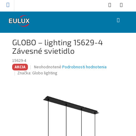
Prejsť
na
obsah
NÁKUPNÝ
KOŠÍK
GLOBO – lighting 15629-4
Závesné svietidlo
15629-4
Priemerné
Neohodnotené
Podrobnosti hodnotenia
AKCIA
hodnotenie
Značka:
Globo lighting
produktu
je
0,0
z
5
hviezdičiek.