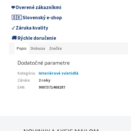
❤️ Overené zákazníkmi
🇸🇰 Slovenský e-shop
✓ Záruka kvality
🚚 Rýchle doručenie
Popis
Diskusia
Značka
Dodatočné parametre
Kategória
:
Interiérové svietidlá
Záruka
:
2 roky
EAN
:
9007371468287