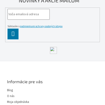
NOVINKY A AKCIE MAILOM
Súhlasím s
podmienkami ochrany osobných údajov
PĹ™IHLĂˇSIT
SE
Z
á
p
ä
Informácie pre vás
t
i
Blog
e
O nás
Moja objednávka