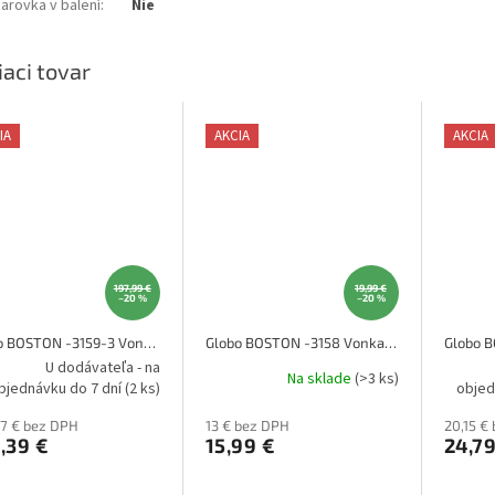
iarovka v balení
:
Nie
iaci tovar
IA
AKCIA
AKCIA
197,99 €
19,99 €
–20 %
–20 %
Globo BOSTON -3159-3 Vonkajšia lampa
Globo BOSTON -3158 Vonkajšia lampa
U dodávateľa - na
Na sklade
(>3 ks)
bjednávku do 7 dní
(2 ks)
objed
77 € bez DPH
13 € bez DPH
20,15 €
,39 €
15,99 €
24,79