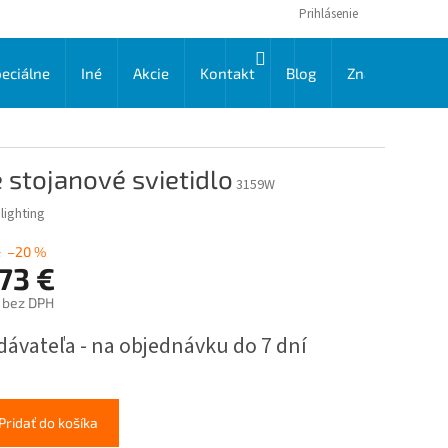
Prihlásenie
NÁKUPNÝ
eciálne
Iné
Akcie
Kontakt
Blog
Značky
KOŠÍK
stojanové svietidlo
3159W
lighting
€
–20 %
73 €
€ bez DPH
ková
dávateľa - na objednávku do 7 dní
Pridať do košíka