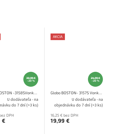
AKCIA
30,99 €
24,99 €
–20 %
–20 %
Globo BOSTON -3158SVonkajšia lampa
Globo BOSTON- 3157S Vonkajšia lampa
U dodávateľa - na
U dodávateľa - na
návku do 7 dní
(>3 ks)
objednávku do 7 dní
(>3 ks)
 bez DPH
16,25 € bez DPH
 €
19,99 €