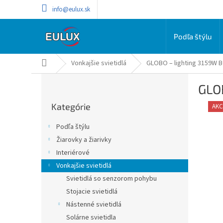
Prejsť
info@eulux.sk
na
obsah
Podľa štýlu
Domov
Vonkajšie svietidlá
GLOBO – lighting 3159W B
B
GLOB
o
Preskočiť
č
Kategórie
kategórie
AKC
n
ý
Podľa štýlu
p
Žiarovky a žiarivky
a
Interiérové
n
e
Vonkajšie svietidlá
l
Svietidlá so senzorom pohybu
Stojacie svietidlá
Nástenné svietidlá
Solárne svietidla