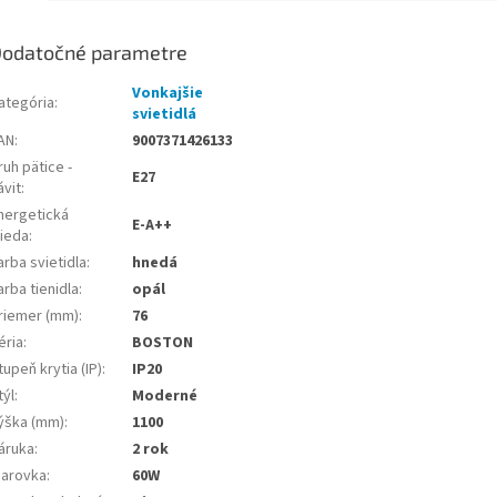
odatočné parametre
Vonkajšie
ategória
:
svietidlá
AN
:
9007371426133
ruh pätice -
E27
ávit
:
nergetická
E-A++
rieda
:
arba svietidla
:
hnedá
arba tienidla
:
opál
riemer (mm)
:
76
éria
:
BOSTON
tupeň krytia (IP)
:
IP20
týl
:
Moderné
ýška (mm)
:
1100
áruka
:
2 rok
iarovka
:
60W