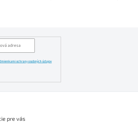
dmienkami ochrany osobných údajov
LĂˇSIT
ie pre vás