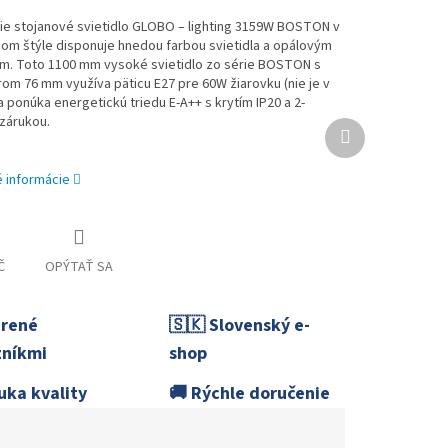
ie stojanové svietidlo GLOBO – lighting 3159W BOSTON v
m štýle disponuje hnedou farbou svietidla a opálovým
om. Toto 1100 mm vysoké svietidlo zo série BOSTON s
om 76 mm využíva päticu E27 pre 60W žiarovku (nie je v
 a ponúka energetickú triedu E-A++ s krytím IP20 a 2-
zárukou.
Ďalší
produkt
é informácie
Č
OPÝTAŤ SA
erené
🇸🇰 Slovenský e-
níkmi
shop
uka kvality
🚚 Rýchle doručenie