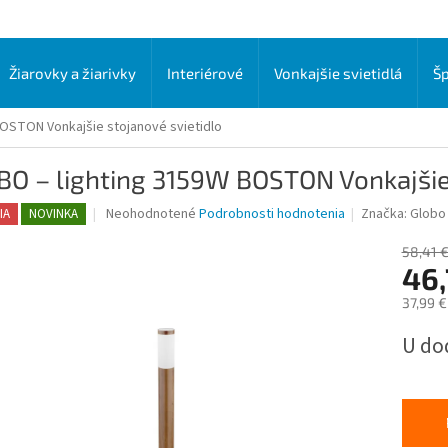
Žiarovky a žiarivky
Interiérové
Vonkajšie svietidlá
Šp
OSTON Vonkajšie stojanové svietidlo
O – lighting 3159W BOSTON Vonkajšie 
Priemerné
Neohodnotené
Podrobnosti hodnotenia
Značka:
Globo 
IA
NOVINKA
hodnotenie
produktu
58,41 
je
46,
0,0
37,99 
z
5
Jednot
U do
hviezdičiek.
cena: