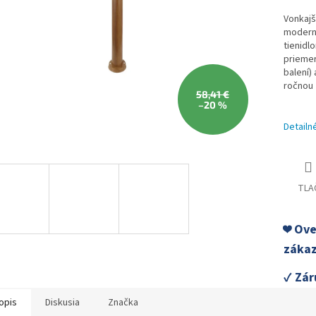
Vonkajš
moderno
tienidl
priemer
balení)
ročnou 
58,41 €
–20 %
Detailn
TLA
❤️ Ov
zákaz
✓ Zár
opis
Diskusia
Značka