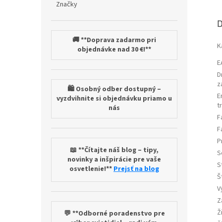
Značky
D
🚚 **Doprava zadarmo pri
K
objednávke nad 30 €!**
E
D
z
🛍️ Osobný odber dostupný –
E
vyzdvihnite si objednávku priamo u
t
nás
F
F
P
📖 **Čítajte náš blog – tipy,
S
novinky a inšpirácie pre vaše
S
osvetlenie!**
Prejsť na blog
Š
V
Z
Ž
💬 **Odborné poradenstvo pre