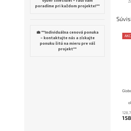
výber svietidiel – radi vám
Ž
poradíme pri každom projekte!**
Súvis
💼 **Individuálna cenová ponuka
AKC
– kontaktujte nás a získajte
ponuku šitú na mieru pre váš
projekt**
o
128,
158