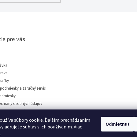
ie pre vás
ávka
prava
načky
podmienky a záručný servis
odmienky
chrany osobných údajov
tidiel Dunajská Streda
oužíva súbory cookie. Ďalším prechádzaním
Odmietnuť
yjadrujete súhlas s ich používaním. Viac
u
.