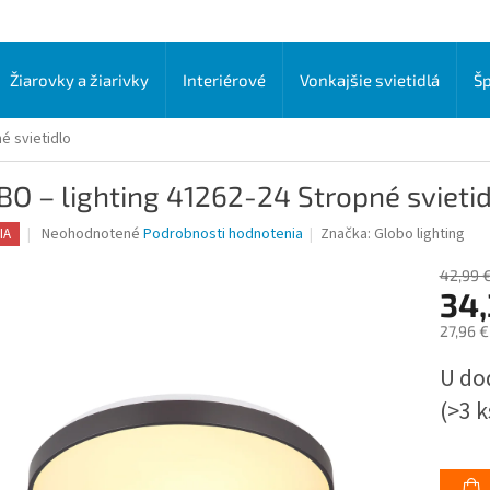
Žiarovky a žiarivky
Interiérové
Vonkajšie svietidlá
Šp
é svietidlo
O – lighting 41262-24 Stropné svieti
Priemerné
Neohodnotené
Podrobnosti hodnotenia
Značka:
Globo lighting
IA
hodnotenie
produktu
42,99 
je
34,
0,0
27,96 
z
5
Jednot
U do
hviezdičiek.
cena:
(>3 k