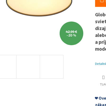
Glob
svie
diza
42,99 €
aleb
–20 %
a pr
mode
Detailn
TLA
❤️ Ov
zákaz