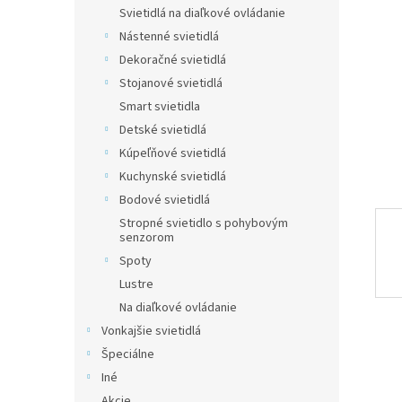
Svietidlá na diaľkové ovládanie
Nástenné svietidlá
Dekoračné svietidlá
Stojanové svietidlá
Smart svietidla
Detské svietidlá
Kúpeľňové svietidlá
Kuchynské svietidlá
Bodové svietidlá
Stropné svietidlo s pohybovým
senzorom
Spoty
Lustre
Na diaľkové ovládanie
Vonkajšie svietidlá
Špeciálne
Iné
Akcie