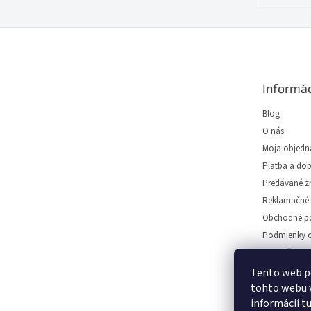
Z
á
p
ä
Informác
t
i
Blog
e
O nás
Moja objedn
Platba a do
Predávané z
Reklamačné 
Obchodné p
Podmienky o
Predajňa svie
Napíšte nám
Tento web p
tohto webu v
Kontakt
informácií
t