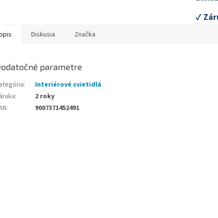
✓ Zár
opis
Diskusia
Značka
odatočné parametre
ategória
:
Interiérové svietidlá
áruka
:
2 roky
AN
:
9007371452491