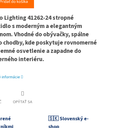
Pridať do košíka
o Lighting 41262-24 stropné
tidlo s moderným a elegantným
jnom. Vhodné do obývačky, spálne
o chodby, kde poskytuje rovnomerné
íjemné osvetlenie a zapadne do
rného interiéru.
é informácie
Č
OPÝTAŤ SA
erené
🇸🇰 Slovenský e-
níkmi
shop