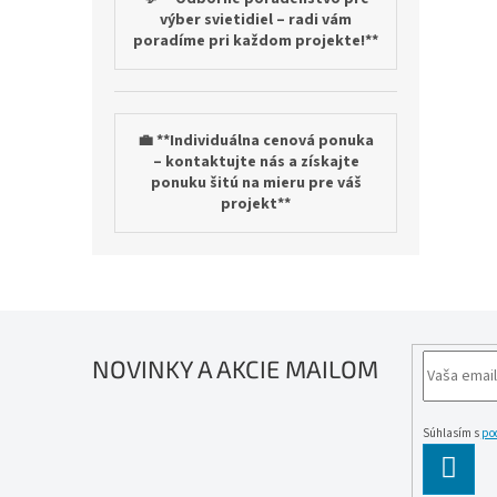
výber svietidiel – radi vám
poradíme pri každom projekte!**
💼 **Individuálna cenová ponuka
– kontaktujte nás a získajte
ponuku šitú na mieru pre váš
projekt**
NOVINKY A AKCIE MAILOM
Súhlasím s
po
PĹ™IH
SE