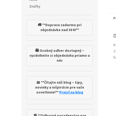
Značky
P
🚚 **Doprava zadarmo pri
objednávke nad 30 €!**
D
K
🛍️ Osobný odber dostupný –
Z
vyzdvihnite si objednávku priamo u
E
nás
📖 **Čítajte náš blog – tipy,
novinky a inšpirácie pre vaše
osvetlenie!**
Prejsť na blog
💬 **Odborné poradenstvo pre