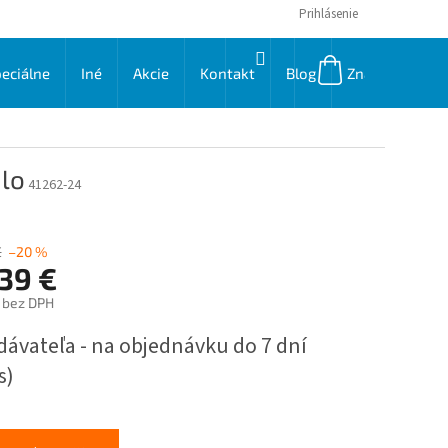
Prihlásenie
NÁKUPNÝ
eciálne
Iné
Akcie
Kontakt
Blog
Značky
KOŠÍK
dlo
41262-24
€
–20 %
39 €
€ bez DPH
ková
dávateľa - na objednávku do 7 dní
s)