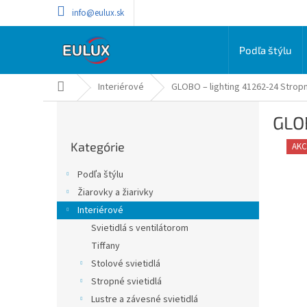
Prejsť
info@eulux.sk
na
obsah
Podľa štýlu
Domov
Interiérové
GLOBO – lighting 41262-24 Stropn
B
GLOB
o
Preskočiť
č
Kategórie
kategórie
AKC
n
ý
Podľa štýlu
p
Žiarovky a žiarivky
a
Interiérové
n
e
Svietidlá s ventilátorom
l
Tiffany
Stolové svietidlá
Stropné svietidlá
Lustre a závesné svietidlá