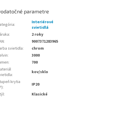
odatočné parametre
Interiérové
ategória
:
svietidlá
áruka
:
2 roky
AN
:
9007371283965
arba svietidla
:
chrom
elvin
:
3000
umen
:
700
ateriál
kov/sklo
vietidla
:
tupeň krytia
IP20
P)
:
týl
:
Klasické