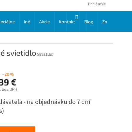
Prihlásenie
NÁKUPNÝ
eciálne
Iné
Akcie
Kontakt
Blog
Značky
KOŠÍK
é svietidlo
58931LED
€
–20 %
39 €
€ bez DPH
ková
dávateľa - na objednávku do 7 dní
s)