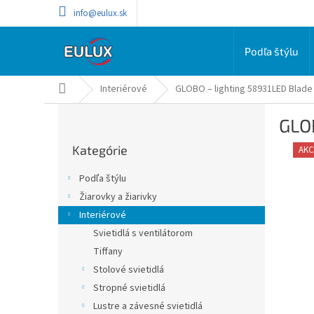
Prejsť
info@eulux.sk
na
obsah
Podľa štýlu
Domov
Interiérové
GLOBO – lighting 58931LED Blade 
B
GLOB
o
Preskočiť
č
Kategórie
kategórie
AKC
n
ý
Podľa štýlu
p
Žiarovky a žiarivky
a
Interiérové
n
e
Svietidlá s ventilátorom
l
Tiffany
Stolové svietidlá
Stropné svietidlá
Lustre a závesné svietidlá