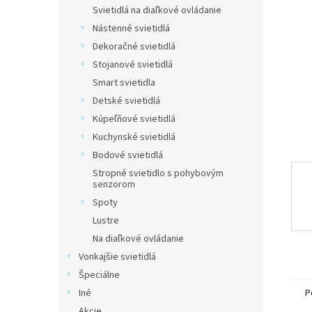
Svietidlá na diaľkové ovládanie
Nástenné svietidlá
Dekoračné svietidlá
Stojanové svietidlá
Smart svietidla
Detské svietidlá
Kúpeľňové svietidlá
Kuchynské svietidlá
Bodové svietidlá
Stropné svietidlo s pohybovým
senzorom
Spoty
Lustre
Na diaľkové ovládanie
Vonkajšie svietidlá
Špeciálne
Iné
P
Akcie