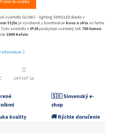
Pridať do košíka
vé svietidlo GLOBO – lighting 58931LED Blade v
kom štýle
je vyrobené z kombinácie
kovu a skla
vo farbe
. Toto svietidlo s
IP20
poskytuje svetelný tok
700 lumen
lote
3000 Kelvin
.
é informácie
Č
OPÝTAŤ SA
erené
🇸🇰 Slovenský e-
níkmi
shop
uka kvality
🚚 Rýchle doručenie