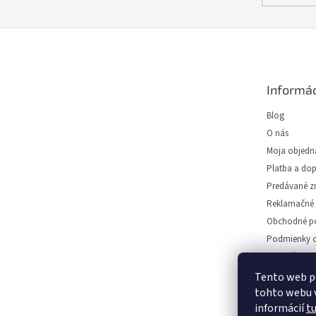
Z
á
p
ä
Informác
t
i
Blog
e
O nás
Moja objedn
Platba a do
Predávané z
Reklamačné 
Obchodné p
Podmienky o
Predajňa svie
Napíšte nám
Tento web p
tohto webu v
Kontakt
informácií
t