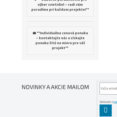
výber svietidiel – radi vám
poradíme pri každom projekte!**
💼 **Individuálna cenová ponuka
– kontaktujte nás a získajte
ponuku šitú na mieru pre váš
projekt**
NOVINKY A AKCIE MAILOM
Súhlasím s
po
PĹ™IH
SE