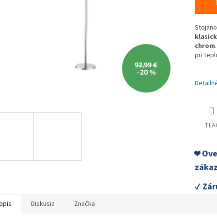
Stojano
klasic
chrom
pri tep
92,99 €
–20 %
Detailn
TLA
❤️ Ov
zákaz
✓ Zár
opis
Diskusia
Značka