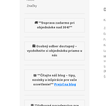
Značky
D
K
🚚 **Doprava zadarmo pri
objednávke nad 30 €!**
Z
E
F
K
🛍️ Osobný odber dostupný –
vyzdvihnite si objednávku priamo u
L
nás
M
s
S
(I
📖 **Čítajte náš blog – tipy,
Š
novinky a inšpirácie pre vaše
osvetlenie!**
Prejsť na blog
💬 **Odborné poradenstvo pre