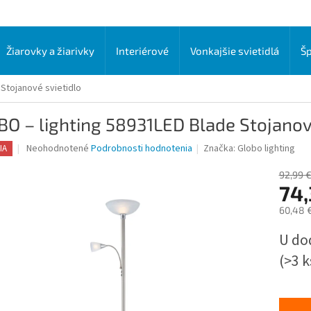
Žiarovky a žiarivky
Interiérové
Vonkajšie svietidlá
Šp
Stojanové svietidlo
O – lighting 58931LED Blade Stojanov
Priemerné
Neohodnotené
Podrobnosti hodnotenia
Značka:
Globo lighting
IA
hodnotenie
produktu
92,99 
je
74,
0,0
60,48 
z
5
Jednot
U do
hviezdičiek.
cena:
(>3 k