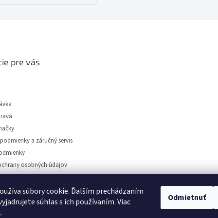
ie pre vás
ávka
prava
načky
podmienky a záručný servis
odmienky
chrany osobných údajov
tidiel Dunajská Streda
oužíva súbory cookie. Ďalším prechádzaním
Odmietnuť
yjadrujete súhlas s ich používaním. Viac
u
.