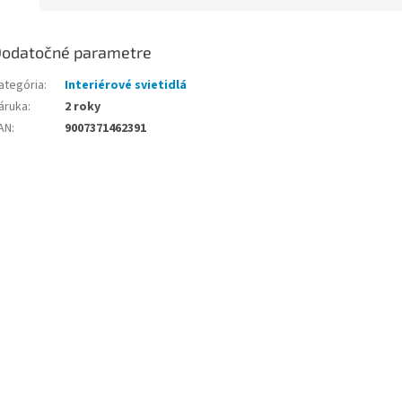
odatočné parametre
ategória
:
Interiérové svietidlá
áruka
:
2 roky
AN
:
9007371462391