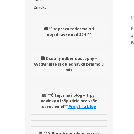
Značky
D
K
🚚 **Doprava zadarmo pri
objednávke nad 30 €!**
Z
E
🛍️ Osobný odber dostupný –
vyzdvihnite si objednávku priamo u
nás
📖 **Čítajte náš blog – tipy,
novinky a inšpirácie pre vaše
osvetlenie!**
Prejsť na blog
💬 **Odborné poradenstvo pre