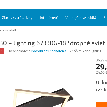
Žiarovky a žiarivky
Interiérové
Vonkajšie svietidlá
Šp
né svietidlo
O – lighting 67330G-18 Stropné svieti
Priemerné
Neohodnotené
Podrobnosti hodnotenia
Značka:
Globo lighting
IA
hodnotenie
produktu
36,99 
je
29,
0,0
24,06 
z
5
Jednot
U do
hviezdičiek.
cena:
(>3 k