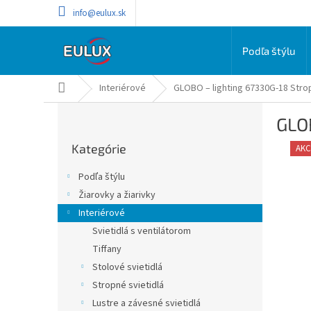
Prejsť
info@eulux.sk
na
obsah
Podľa štýlu
Domov
Interiérové
GLOBO – lighting 67330G-18 Strop
B
GLOB
o
Preskočiť
č
Kategórie
kategórie
AKC
n
ý
Podľa štýlu
p
Žiarovky a žiarivky
a
Interiérové
n
e
Svietidlá s ventilátorom
l
Tiffany
Stolové svietidlá
Stropné svietidlá
Lustre a závesné svietidlá