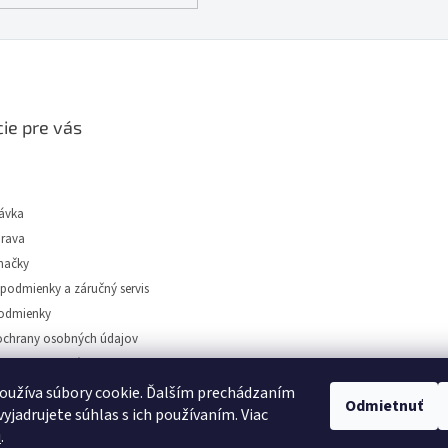
ie pre vás
ávka
prava
načky
podmienky a záručný servis
odmienky
chrany osobných údajov
tidiel Dunajská Streda
oužíva súbory cookie. Ďalším prechádzaním
Odmietnuť
yjadrujete súhlas s ich používaním. Viac
u
.