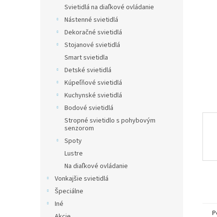
Svietidlá na diaľkové ovládanie
Nástenné svietidlá
Dekoračné svietidlá
Stojanové svietidlá
Smart svietidla
Detské svietidlá
Kúpeľňové svietidlá
Kuchynské svietidlá
Bodové svietidlá
Stropné svietidlo s pohybovým
senzorom
Spoty
Lustre
Na diaľkové ovládanie
Vonkajšie svietidlá
Špeciálne
Iné
P
Akcie