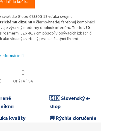
Pridať do košíka
 svietidlo Globo 67330G-18 vďaka svojmu
rickému dizajnu
v čierno-hnedej farebnej kombinácii
vuje výrazný moderný doplnok interiéru. Tento
LED
s rozmermi 52 x 46,7 cm pôsobí v obývacích izbách či
h ako vkusný svetelný prvok s čistými líniami.
é informácie
Č
OPÝTAŤ SA
erené
🇸🇰 Slovenský e-
níkmi
shop
uka kvality
🚚 Rýchle doručenie