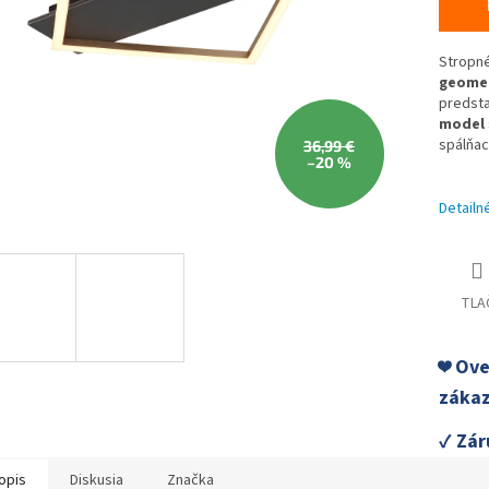
Stropné
geomet
predsta
model
spálňac
36,99 €
–20 %
Detailn
TLA
❤️ Ov
zákaz
✓ Zár
opis
Diskusia
Značka