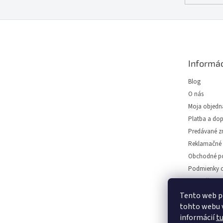
Z
á
p
ä
Informác
t
i
Blog
e
O nás
Moja objedn
Platba a do
Predávané z
Reklamačné 
Obchodné p
Podmienky o
Predajňa svie
Napíšte nám
Tento web p
tohto webu v
Kontakt
informácií
t