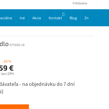
Prihlásenie
NÁKUPNÝ
eciálne
Iné
Akcie
Kontakt
Blog
Značky
KOŠÍK
dlo
67330G-18
€
–20 %
59 €
€ bez DPH
ková
dávateľa - na objednávku do 7 dní
s)