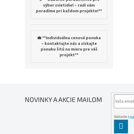
výber svietidiel – radi vám
poradíme pri každom projekte!**
💼 **Individuálna cenová ponuka
– kontaktujte nás a získajte
ponuku šitú na mieru pre váš
projekt**
NOVINKY A AKCIE MAILOM
Súhlasím s
po
PĹ™IH
SE