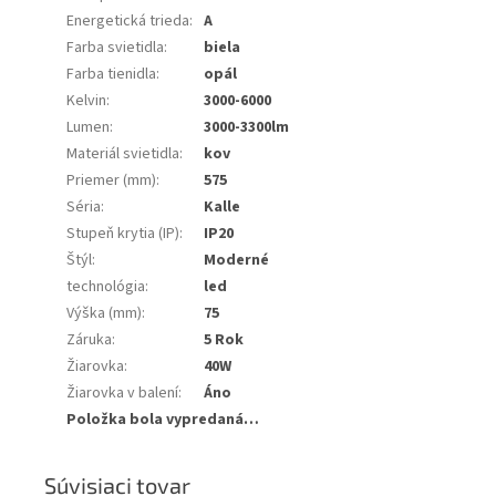
Energetická trieda
:
A
Farba svietidla
:
biela
Farba tienidla
:
opál
Kelvin
:
3000-6000
Lumen
:
3000-3300lm
Materiál svietidla
:
kov
Priemer (mm)
:
575
Séria
:
Kalle
Stupeň krytia (IP)
:
IP20
Štýl
:
Moderné
technológia
:
led
Výška (mm)
:
75
Záruka
:
5 Rok
Žiarovka
:
40W
Žiarovka v balení
:
Áno
Položka bola vypredaná…
Súvisiaci tovar