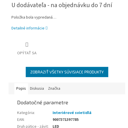
Jednotková
U dodávateľa - na objednávku do 7 dní
cena:
Položka bola vypredaná…
Detailné informácie
OPÝTAŤ SA
ZOBRAZIŤ VŠETKY SÚVISIACE PRODUKTY
Popis
Diskusia
Značka
Dodatočné parametre
Kategória
:
Interiérové svietidlá
EAN
:
9007371397785
Druh pätice - závit
:
LED