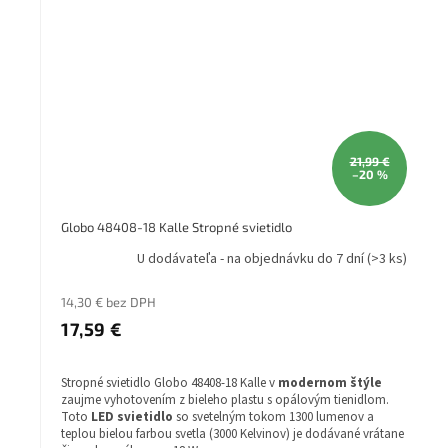
21,99 €
–20 %
Globo 48408-18 Kalle Stropné svietidlo
U dodávateľa - na objednávku do 7 dní
(>3 ks)
14,30 € bez DPH
17,59 €
Stropné svietidlo Globo 48408-18 Kalle v
modernom štýle
zaujme vyhotovením z bieleho plastu s opálovým tienidlom.
Toto
LED svietidlo
so svetelným tokom 1300 lumenov a
teplou bielou farbou svetla (3000 Kelvinov) je dodávané vrátane