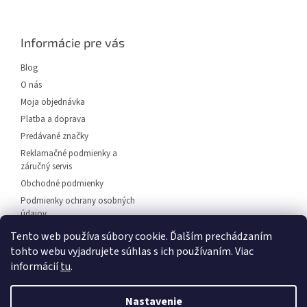
á
p
ä
Informácie pre vás
t
i
Blog
e
O nás
Moja objednávka
Platba a doprava
Predávané značky
Reklamačné podmienky a
záručný servis
Obchodné podmienky
Podmienky ochrany osobných
údajov
Predajňa svietidiel Dunajská
Tento web používa súbory cookie. Ďalším prechádzaním
Streda
tohto webu vyjadrujete súhlas s ich používaním. Viac
Napíšte nám
informácií
tu
.
Kontakt
Nastavenie