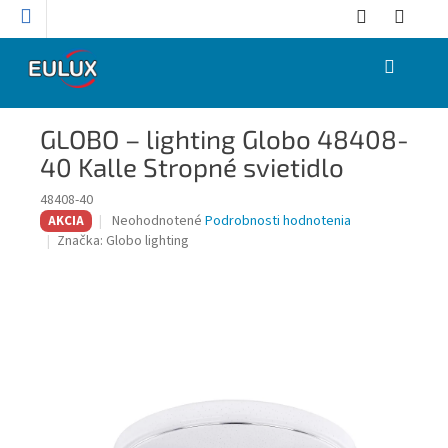
Prejsť
na
obsah
NÁKUPNÝ
KOŠÍK
GLOBO – lighting Globo 48408-
40 Kalle Stropné svietidlo
48408-40
Priemerné
Neohodnotené
Podrobnosti hodnotenia
AKCIA
hodnotenie
Značka:
Globo lighting
produktu
je
0,0
z
5
hviezdičiek.