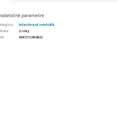
odatočné parametre
ategória
:
Interiérové svietidlá
áruka
:
2 roky
AN
:
9007371454822