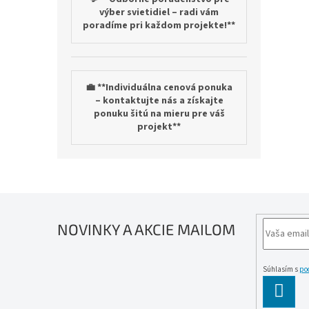
výber svietidiel – radi vám
poradíme pri každom projekte!**
💼 **Individuálna cenová ponuka
– kontaktujte nás a získajte
ponuku šitú na mieru pre váš
projekt**
NOVINKY A AKCIE MAILOM
Súhlasím s
po
PĹ™IH
SE