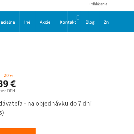
Prihlásenie
NÁKUPNÝ
eciálne
Iné
Akcie
Kontakt
Blog
Značky
KOŠÍK
–20 %
39 €
 bez DPH
ková
dávateľa - na objednávku do 7 dní
s)