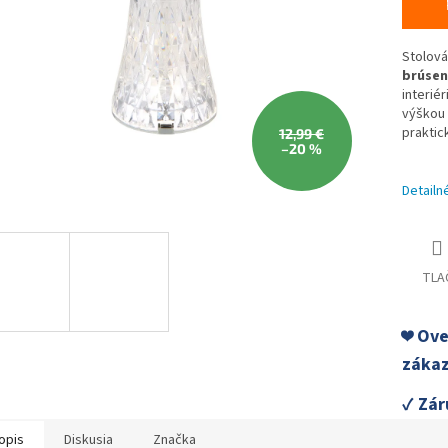
Stolová
brúsen
interié
výškou 
praktic
12,99 €
–20 %
Detailn
TLA
❤️ Ov
zákaz
✓ Zár
opis
Diskusia
Značka