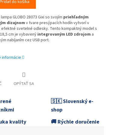
Pridať do košíka
 lampa GLOBO 28073 Gixi so svojím
priehľadným
ým dizajnom
v tvare presýpacích hodín vytvorí v
ri efektné svetelné odlesky. Tento kompaktný model s
18,5 cm je vybavený
integrovaným LED zdrojom
a
kým nabíjaním cez USB port.
é informácie
Č
OPÝTAŤ SA
erené
🇸🇰 Slovenský e-
níkmi
shop
uka kvality
🚚 Rýchle doručenie