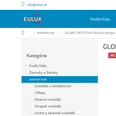
Prejsť
info@eulux.sk
na
obsah
Podľa štýlu
Domov
Interiérové
GLOBO 28073 Gixi Stolová lampa
B
GLO
o
Preskočiť
č
Kategórie
kategórie
AKC
n
ý
Podľa štýlu
p
Žiarovky a žiarivky
a
Interiérové
n
e
Svietidlá s ventilátorom
l
Tiffany
Stolové svietidlá
Stropné svietidlá
Lustre a závesné svietidlá