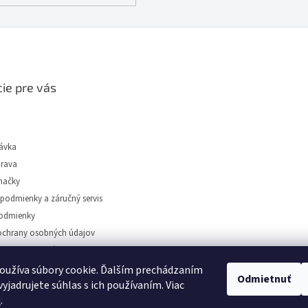
ie pre vás
ávka
prava
načky
podmienky a záručný servis
odmienky
chrany osobných údajov
tidiel Dunajská Streda
oužíva súbory cookie. Ďalším prechádzaním
Odmietnuť
yjadrujete súhlas s ich používaním. Viac
u
.