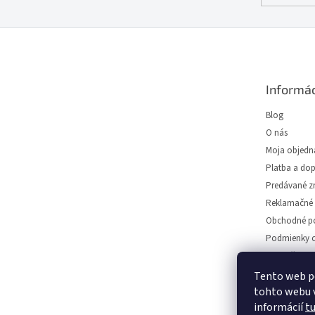
Z
á
p
ä
Informác
t
i
Blog
e
O nás
Moja objedn
Platba a do
Predávané z
Reklamačné 
Obchodné p
Podmienky o
Predajňa svie
Napíšte nám
Tento web p
tohto webu v
Kontakt
informácií
t