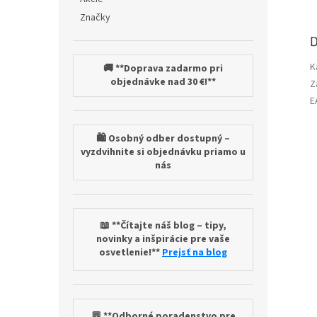
Značky
D
K
🚚 **Doprava zadarmo pri
objednávke nad 30 €!**
Z
E
🛍️ Osobný odber dostupný –
vyzdvihnite si objednávku priamo u
nás
📖 **Čítajte náš blog – tipy,
novinky a inšpirácie pre vaše
osvetlenie!**
Prejsť na blog
💬 **Odborné poradenstvo pre