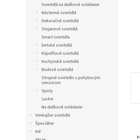
Svietidlá na diaľkové ovládanie
Nástenné svietidlá
Dekoračné svietidlá
Stojanové svietidlá
Smart svietidla
Detské svietidlá
Kúpeľňové svietidlá
Kuchynské svietidlá
Bodové svietidlá
Stropné svietidlo s pohybovým
senzorom
Spoty
Lustre
Na diaľkové ovládanie
Vonkajšie svietidlá
Špeciálne
Iné
P
Akcie