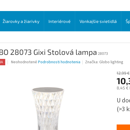
Žiarovky a žiarivky
Interiérové
Vonkajšie svietidlá
Šp
BO 28073 Gixi Stolová lampa
28073
Priemerné
Neohodnotené
Podrobnosti hodnotenia
Značka:
Globo lighting
IA
hodnotenie
produktu
12,99 €
je
10,
0,0
8,45 €
z
5
Jednot
U do
hviezdičiek.
cena:
(>3 k