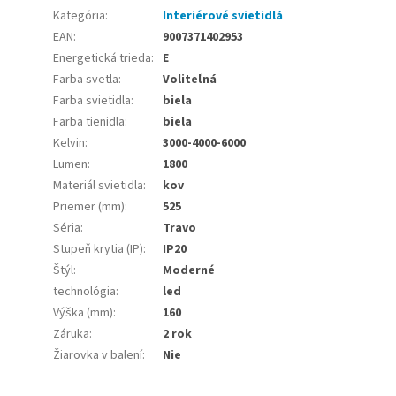
Kategória
:
Interiérové svietidlá
EAN
:
9007371402953
Energetická trieda
:
E
Farba svetla
:
Voliteľná
Farba svietidla
:
biela
Farba tienidla
:
biela
Kelvin
:
3000-4000-6000
Lumen
:
1800
Materiál svietidla
:
kov
Priemer (mm)
:
525
Séria
:
Travo
Stupeň krytia (IP)
:
IP20
Štýl
:
Moderné
technológia
:
led
Výška (mm)
:
160
Záruka
:
2 rok
Žiarovka v balení
:
Nie