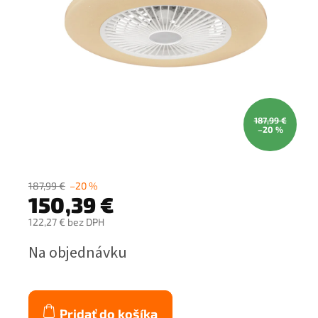
187,99 €
–20 %
187,99 €
–20 %
150,39 €
122,27 € bez DPH
Jednotková
Na objednávku
cena:
Pridať do košíka