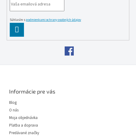
Súhlasím s
podmienkami ochrany osobných údajov
PĹ™IHLĂˇSIT
SE
Z
á
p
ä
Informácie pre vás
t
i
Blog
e
O nás
Moja objednávka
Platba a doprava
Predávané značky