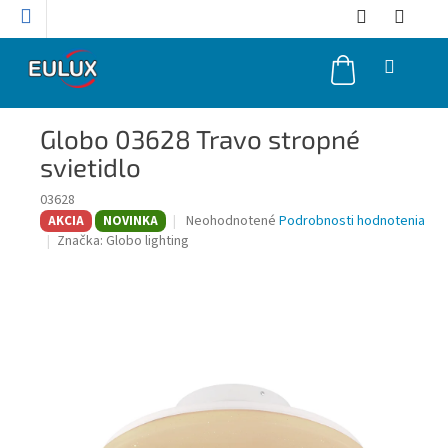
Prejsť
na
obsah
NÁKUPNÝ
KOŠÍK
Globo 03628 Travo stropné
svietidlo
03628
Priemerné
Neohodnotené
Podrobnosti hodnotenia
AKCIA
NOVINKA
hodnotenie
Značka:
Globo lighting
produktu
je
0,0
z
5
hviezdičiek.