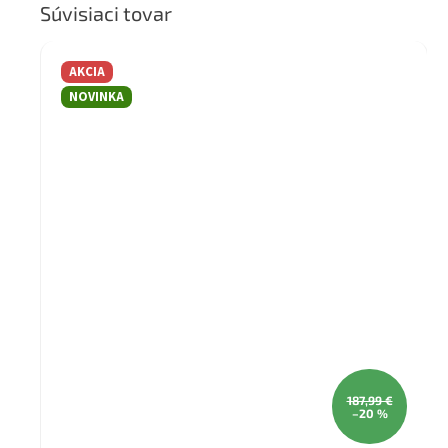
Súvisiaci tovar
AKCIA
NOVINKA
187,99 €
–20 %