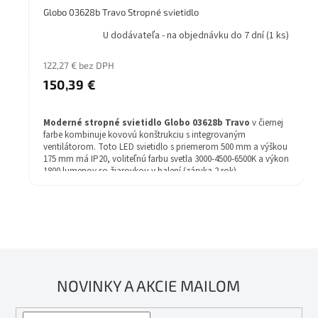
Globo 03628b Travo Stropné svietidlo
U dodávateľa - na objednávku do 7 dní
(1 ks)
122,27 € bez DPH
150,39 €
Moderné stropné svietidlo Globo 03628b Travo
v čiernej
farbe kombinuje kovovú konštrukciu s integrovaným
ventilátorom. Toto LED svietidlo s priemerom 500 mm a výškou
175 mm má IP20, voliteľnú farbu svetla 3000-4500-6500K a výkon
1800 lumenov so žiarovkou v balení (záruka 2 rok).
NOVINKY A AKCIE MAILOM