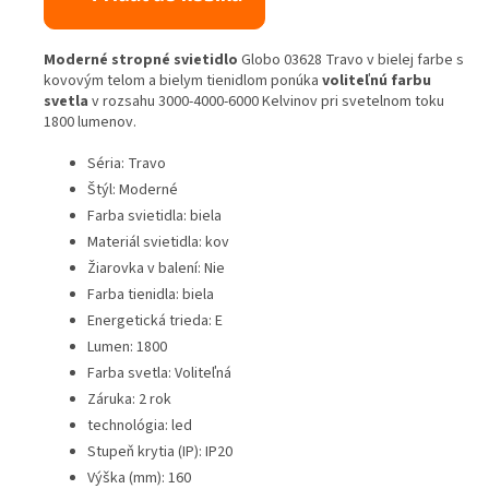
Moderné stropné svietidlo
Globo 03628 Travo v bielej farbe s
kovovým telom a bielym tienidlom ponúka
voliteľnú farbu
svetla
v rozsahu 3000-4000-6000 Kelvinov pri svetelnom toku
1800 lumenov.
Séria: Travo
Štýl: Moderné
Farba svietidla: biela
Materiál svietidla: kov
Žiarovka v balení: Nie
Farba tienidla: biela
Energetická trieda: E
Lumen: 1800
Farba svetla: Voliteľná
Záruka: 2 rok
technológia: led
Stupeň krytia (IP): IP20
Výška (mm): 160