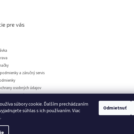
ie pre vás
ávka
prava
načky
podmienky a záručný servis
odmienky
chrany osobných údajov
tidiel Dunajská Streda
oužíva súbory cookie. Ďalším prechádzaním
Odmietnuť
yjadrujete súhlas s ich používaním. Viac
u
.
️
ie