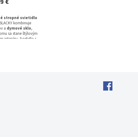
59 €
é stropné svietidlo
e BLACKY kombinuje
ov a
dymové sklo
,
omu sa stane štýlovým
 interiéru. Svietidlo s
om 650 mm využíva
14 pre halogénovú
giu a ponúka voliteľnú
tla.