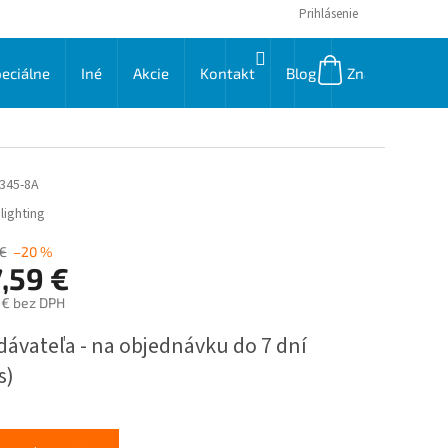
Prihlásenie
NÁKUPNÝ
eciálne
Iné
Akcie
Kontakt
Blog
Značky
KOŠÍK
345-8A
lighting
€
–20 %
,59 €
 € bez DPH
ková
dávateľa - na objednávku do 7 dní
s)