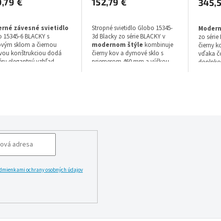
,79 €
152,79 €
345,
rné závesné svietidlo
Stropné svietidlo Globo 15345-
Modern
 15345-6 BLACKY s
3d Blacky zo série BLACKY v
zo séri
vým sklom a čiernou
modernom štýle
kombinuje
čierny k
vou konštrukciou dodá
čierny kov a dymové sklo s
vďaka č
iéru elegantný vzhľad.
priemerom 460 mm a výškou
doplnkom
 model zo série BLACKY s
360 mm. Toto svietidlo s krytím
priemer
ou E14 a technológiou
IP20 využíva halogénovú
päticu E
én vyžaduje 6 žiaroviek
technológiu a päticu E14,
technoló
sú v balení), má výšku 1200
pričom žiarovka v balení nie je
farbu sve
írku 340 mm, dĺžku 800
zahrnutá, farba svetla je
tupeň krytia IP20 a záruku
voliteľná a záruka trvá 2 roky.
dmienkami ochrany osobných údajov
LĂˇSIT