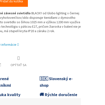
Pridať do košíka
é závesné svietidlo
BLACKY od Globo lighting v čiernej
 vyhotovení kov/sklo disponuje tienidlami z dymového
oto svietidlo so šírkou 1025 mm a výškou 1200 mm využíva
 technológiu s päticou E27, pričom žiarovka v balení nie je
u, má stupeň krytia IP20 a záruku 2 rok.
é informácie
Č
OPÝTAŤ SA
erené
🇸🇰 Slovenský e-
níkmi
shop
uka kvality
🚚 Rýchle doručenie