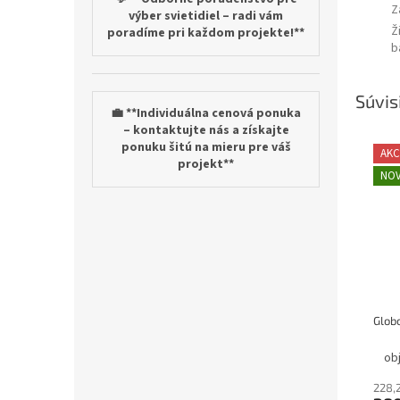
Z
výber svietidiel – radi vám
Ž
poradíme pri každom projekte!**
b
Súvis
💼 **Individuálna cenová ponuka
– kontaktujte nás a získajte
ponuku šitú na mieru pre váš
AKC
projekt**
NOV
ob
228,