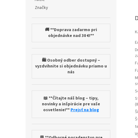
Značky
D
🚚 **Doprava zadarmo pri
K
objednávke nad 30 €!**
E
D
z
🛍️ Osobný odber dostupný –
F
vyzdvihnite si objednávku priamo u
F
nás
M
s
S
📖 **Čítajte náš blog – tipy,
S
novinky a inšpirácie pre vaše
(I
osvetlenie!**
Prejsť na blog
Š
Š
t
V
💬 **Odborné poradenstvo pre