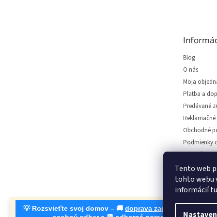
Z
á
p
ä
Informác
t
i
Blog
e
O nás
Moja objedn
Platba a do
Predávané z
Reklamačné 
Obchodné p
Podmienky o
Predajňa svie
Napíšte nám
Tento web p
tohto webu v
Kontakt
informácií
t
💡 Rozsvieťte svoj domov – 🚚
doprava zadarmo od 30 €
, 🛍
Nastaven