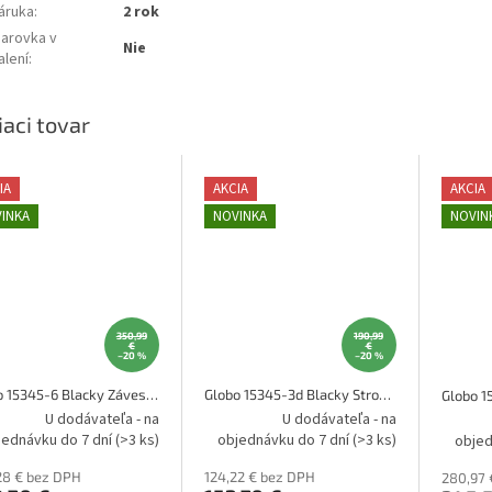
áruka
:
2 rok
iarovka v
Nie
alení
:
iaci tovar
IA
AKCIA
AKCIA
INKA
NOVINKA
NOVIN
350,99
190,99
€
€
–20 %
–20 %
Globo 15345-6 Blacky Závesné svietidlo
Globo 15345-3d Blacky Stropné svietidlo
U dodávateľa - na
U dodávateľa - na
jednávku do 7 dní
(>3 ks)
objednávku do 7 dní
(>3 ks)
objed
28 € bez DPH
124,22 € bez DPH
280,97 