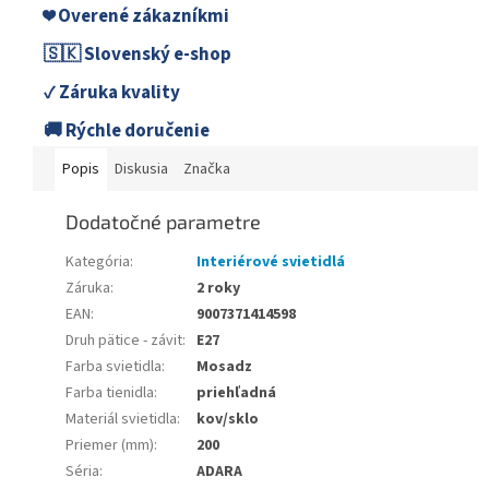
❤️ Overené zákazníkmi
🇸🇰 Slovenský e-shop
✓ Záruka kvality
🚚 Rýchle doručenie
Popis
Diskusia
Značka
Dodatočné parametre
Kategória
:
Interiérové svietidlá
Záruka
:
2 roky
EAN
:
9007371414598
Druh pätice - závit
:
E27
Farba svietidla
:
Mosadz
Farba tienidla
:
priehľadná
Materiál svietidla
:
kov/sklo
Priemer (mm)
:
200
Séria
:
ADARA