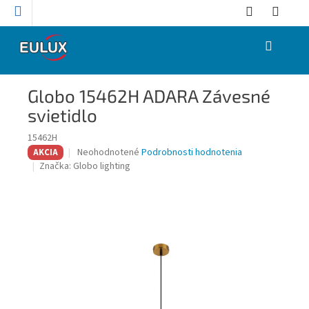
Prejsť
na
obsah
NÁKUPNÝ
KOŠÍK
Globo 15462H ADARA Závesné
svietidlo
15462H
Priemerné
Neohodnotené
Podrobnosti hodnotenia
AKCIA
hodnotenie
Značka:
Globo lighting
produktu
je
0,0
z
5
hviezdičiek.