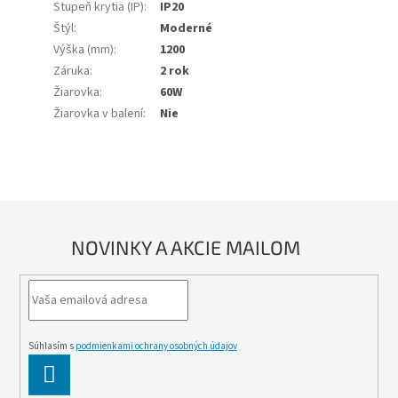
Stupeň krytia (IP)
:
IP20
Štýl
:
Moderné
Výška (mm)
:
1200
Záruka
:
2 rok
Žiarovka
:
60W
Žiarovka v balení
:
Nie
NOVINKY A AKCIE MAILOM
Súhlasím s
podmienkami ochrany osobných údajov
PĹ™IHLĂˇSIT
SE