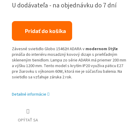
Jednotková
U dodávateľa - na objednávku do 7 dní
cena:
Pridať do košíka
Závesné svietidlo Globo 15462H ADARA v
modernom štýle
prináša do interiéru mosadzný kovový dizajn s priehľadným
skleneným tienidlom. Lampa zo série ADARA má priemer 200 mm
a výšku 1200 mm. Tento model s krytím IP20 využíva päticu E27
pre žiarovku s výkonom 60W, ktorá nie je súčasťou balenia. Na
svietidlo sa vzťahuje záruka 2 rok.
Detailné informácie
OPÝTAŤ SA