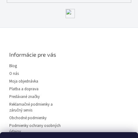
Z
á
p
ä
Informácie pre vás
t
i
Blog
e
O nás
Moja objednávka
Platba a doprava
Predávané značky
Reklamačné podmienky a
záručný servis
Obchodné podmienky
Podmienky ochrany osobných
údajov