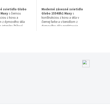
é svietidlo Globo
Moderné závesné svietidlo
 Maxy
s čiernou
Globo 15548h1 Maxy
s
ciou z kovu a
konštrukciou z kovu a skla v
om z dymového skla
čiernej farbe a s tienidlom z
 interiéru štýlový
dymového skla predstavuje
Tento model s výškou
elegantný doplnok do interiéru.
využíva päticu E27.
Svietidlo s priemerom 290 mm a
výškou 1200 mm využíva päticu
E27 pre halogénovú
týl: Moderné
technológiu a disponuje
iarovka v balení: Nie
stupňom krytia IP20 so zárukou
arba svietidla: čierna
2 rok (žiarovka v balení: Nie).
ateriál svietidla:
ov/sklo
arba tienidla: dymové
klo
áruka: 2 rok
tupeň krytia (IP): IP20
ruh pätice - závit: E27
echnológia: Halogén
ýška (mm): 1500
éria: Maxy
írka (mm): 390