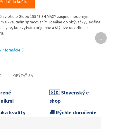
Pridať do košíka
 svietidlo Globo 15548-3H MAXY zaujme moderným
m a kvalitným spracovaním. Ideálne do obývačky, jedálne
uchyne, kde vytvára príjemné a štýlové osvetlenie
ru.
Ďalší
produkt
é informácie
Č
OPÝTAŤ SA
erené
🇸🇰 Slovenský e-
níkmi
shop
uka kvality
🚚 Rýchle doručenie