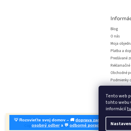
á
p
ä
Informác
t
i
Blog
e
O nás
Moja objedn
Platba a do
Predávané z
Reklamačné 
Obchodné p
Podmienky o
Predajňa svie
Napíšte nám
Tento web p
tohto webu v
Kontakt
informácií
t
💡 Rozsvieťte svoj domov – 🚚
doprava zadarmo od 30 €
, 🛍
Nastaven
Copyright 2026
EuLux.sk
. Všetky práva vyhradené.
Upraviť n
osobný odber
a 💬
odborné poradenstvo
!