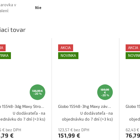
iarovka v
Nie
alení
:
iaci tovar
IA
AKCIA
AKCIA
INKA
NOVINKA
NOVIN
189,99
135,99 €
€
–20 %
–20 %
Globo 15548-3dg Maxy Stropné svietidlo
Globo 15548-3hg Maxy závesné svietidlo
U dodávateľa - na
U dodávateľa - na
jednávku do 7 dní
(>3 ks)
objednávku do 7 dní
(>3 ks)
objed
5 € bez DPH
123,57 € bez DPH
62,43 €
,79 €
151,99 €
76,79