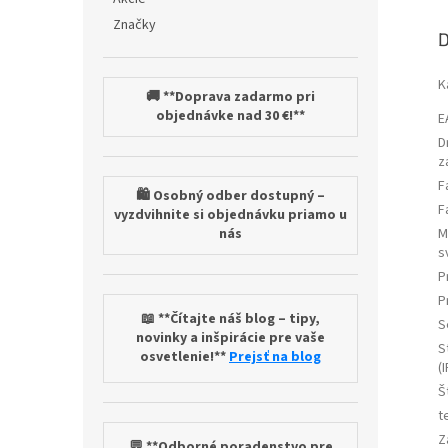
Značky
D
K
🚚 **Doprava zadarmo pri
objednávke nad 30 €!**
E
D
z
F
🛍️ Osobný odber dostupný –
F
vyzdvihnite si objednávku priamo u
nás
M
s
P
P
📖 **Čítajte náš blog – tipy,
S
novinky a inšpirácie pre vaše
S
osvetlenie!**
Prejsť na blog
(I
Š
t
Z
💬 **Odborné poradenstvo pre