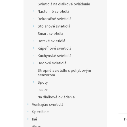
Svietidlá na diaľkové ovládanie
Nástenné svietidlá
Dekoračné svietidlá
Stojanové svietidlá
Smart svietidla
Detské svietidlá
Kúpeľňové svietidlá
Kuchynské svietidlá
Bodové svietidlá
Stropné svietidlo s pohybovým
senzorom
Spoty
Lustre
Na diaľkové ovládanie
Vonkajšie svietidlá
Špeciálne
Iné
P
Akcie