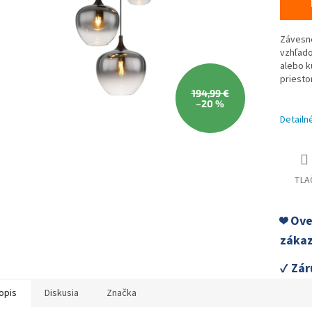
Závesné
vzhľado
alebo k
priesto
194,99 €
–20 %
Detailn
TLA
❤️ Ov
zákaz
✓ Zár
opis
Diskusia
Značka