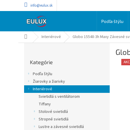
Prejsť
info@eulux.sk
na
obsah
Podľa štýlu
Domov
Interiérové
Globo 15548-3h Maxy Závesné svi
B
Glo
o
Preskočiť
č
Kategórie
kategórie
AKC
n
ý
Podľa štýlu
p
Žiarovky a žiarivky
a
Interiérové
n
e
Svietidlá s ventilátorom
l
Tiffany
Stolové svietidlá
Stropné svietidlá
Lustre a závesné svietidlá