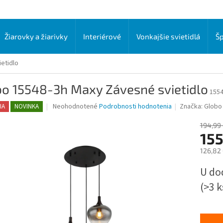
Žiarovky a žiarivky
Interiérové
Vonkajšie svietidlá
Šp
etidlo
bo 15548-3h Maxy Závesné svietidlo
1554
Priemerné
Neohodnotené
Podrobnosti hodnotenia
Značka:
Globo 
IA
NOVINKA
hodnotenie
produktu
194,99
je
155
0,0
126,82
z
5
Jednot
U do
hviezdičiek.
cena:
(>3 k