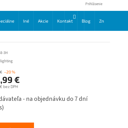
Prihlásenie
NÁKUPNÝ
eciálne
Iné
Akcie
Kontakt
Blog
Značky
KOŠÍK
8-3H
lighting
 €
–20 %
,99 €
 € bez DPH
ková
dávateľa - na objednávku do 7 dní
s)