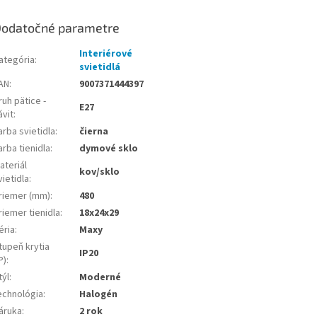
odatočné parametre
Interiérové
ategória
:
svietidlá
AN
:
9007371444397
ruh pätice -
E27
ávit
:
arba svietidla
:
čierna
arba tienidla
:
dymové sklo
ateriál
kov/sklo
vietidla
:
riemer (mm)
:
480
riemer tienidla
:
18x24x29
éria
:
Maxy
tupeň krytia
IP20
P)
:
týl
:
Moderné
echnológia
:
Halogén
áruka
:
2 rok