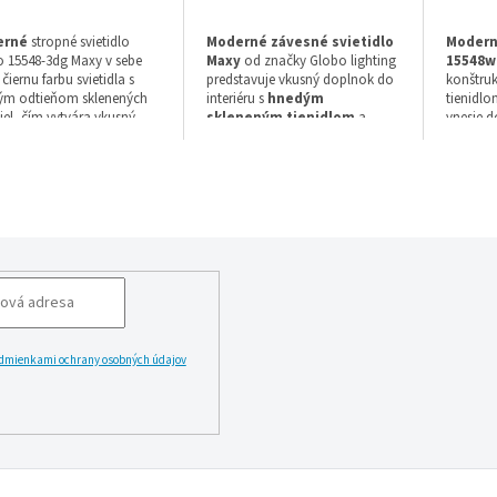
erné
stropné svietidlo
Moderné závesné svietidlo
Modern
 15548-3dg Maxy v sebe
Maxy
od značky Globo lighting
15548w
 čiernu farbu svietidla s
predstavuje vkusný doplnok do
konštruk
ým odtieňom sklenených
interiéru s
hnedým
tienidl
diel, čím vytvára vkusný
skleneným tienidlom
a
vnesie do
ok do interiéru. Tento
čiernou konštrukciou z kovu.
akcent. 
 série Maxy s priemerom
Tento model s priemerom 480
1500 mm 
mm a výškou 255 mm
mm a výškou 1200 mm využíva
va technológiu Halogén s
technológiu Halogén s päticou
Š
ou E27, pričom žiarovka v
E27. Séria: Maxy Štýl: Moderné
Ž
í nie je zahrnutá. Svietidlo
Farba svietidla: čierna Farba
F
nuje stupňom krytia IP20 a
tienidla: hnedá Materiál
M
uje sa naň záruka 2 rok.
svietidla: kov/sklo Žiarovka v
k
balení: Nie Druh pätice - závit:
F
E27 technológia: Halogén
s
Priemer (mm): 480 Výška (mm):
Z
1200mm Stupeň krytia (IP): IP20
S
dmienkami ochrany osobných údajov
Záruka: 2 rok
D
t
LĂˇSIT
V
S
Š