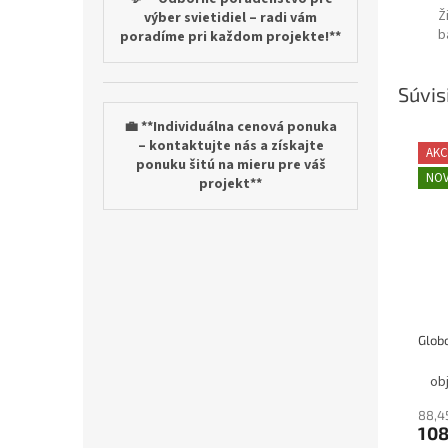
Ž
výber svietidiel – radi vám
b
poradíme pri každom projekte!**
Súvis
💼 **Individuálna cenová ponuka
– kontaktujte nás a získajte
AKC
ponuku šitú na mieru pre váš
NOV
projekt**
ob
88,4
108