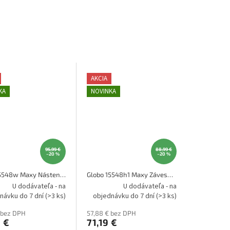
AKCIA
KA
NOVINKA
95,99 €
88,99 €
–20 %
–20 %
Globo 15548w Maxy Nástenné svietidlo
Globo 15548h1 Maxy Závesné svietidlo
U dodávateľa - na
U dodávateľa - na
návku do 7 dní
(>3 ks)
objednávku do 7 dní
(>3 ks)
 bez DPH
57,88 € bez DPH
 €
71,19 €