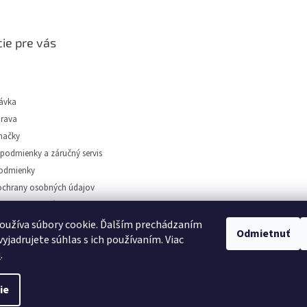
ie pre vás
ávka
prava
načky
podmienky a záručný servis
odmienky
chrany osobných údajov
tidiel Dunajská Streda
oužíva súbory cookie. Ďalším prechádzaním
Odmietnuť
yjadrujete súhlas s ich používaním. Viac
u
.
️
ie
astavenie cookies