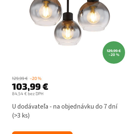
129,99 €
–20 %
129,99 €
–20 %
103,99 €
84,54 € bez DPH
Jednotková
U dodávateľa - na objednávku do 7 dní
cena:
(>3 ks)