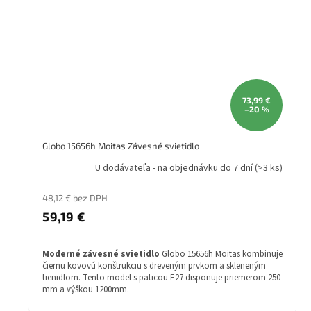
73,99 €
–20 %
Globo 15656h Moitas Závesné svietidlo
U dodávateľa - na objednávku do 7 dní
(>3 ks)
48,12 € bez DPH
59,19 €
Moderné závesné svietidlo
Globo 15656h Moitas kombinuje
čiernu kovovú konštrukciu s dreveným prvkom a skleneným
tienidlom. Tento model s päticou E27 disponuje priemerom 250
mm a výškou 1200mm.