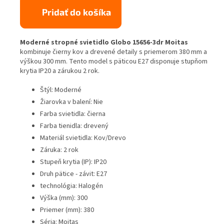
Pridať do košíka
Moderné stropné svietidlo Globo 15656-3dr Moitas
kombinuje čierny kov a drevené detaily s priemerom 380 mm a
výškou 300 mm. Tento model s päticou E27 disponuje stupňom
krytia IP20 a zárukou 2 rok.
Štýl: Moderné
Žiarovka v balení: Nie
Farba svietidla: čierna
Farba tienidla: drevený
Materiál svietidla: Kov/Drevo
Záruka: 2 rok
Stupeň krytia (IP): IP20
Druh pätice - závit: E27
technológia: Halogén
Výška (mm): 300
Priemer (mm): 380
Séria: Moitas