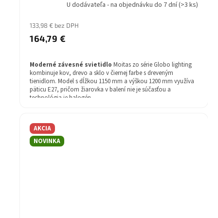
U dodávateľa - na objednávku do 7 dní
(>3 ks)
133,98 € bez DPH
164,79 €
Moderné závesné svietidlo
Moitas zo série Globo lighting
kombinuje kov, drevo a sklo v čiernej farbe s dreveným
tienidlom. Model s dĺžkou 1150 mm a výškou 1200 mm využíva
päticu E27, pričom žiarovka v balení nie je súčasťou a
technológia je halogén.
Štýl: Moderné
Žiarovka v balení: Nie
AKCIA
Farba svietidla: čierna
Farba tienidla: drevený
NOVINKA
Záruka: 2 rok
Stupeň krytia (IP): IP20
Druh pätice - závit: E27
technológia: Halogén
Výška (mm): 1200mm
Materiál svietidla: kov / drevo / sklo
Séria: Moitas
Šírka (mm): 1150