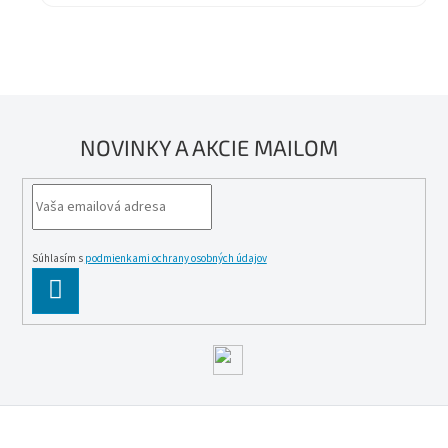
NOVINKY A AKCIE MAILOM
Súhlasím s
podmienkami ochrany osobných údajov
PĹ™IHLĂˇSIT
SE
Z
á