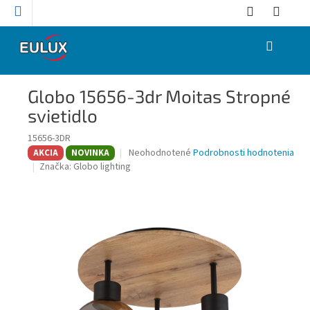
Prejsť
na
obsah
NÁKUPNÝ
KOŠÍK
Globo 15656-3dr Moitas Stropné
svietidlo
15656-3DR
Priemerné
Neohodnotené
Podrobnosti hodnotenia
AKCIA
NOVINKA
hodnotenie
Značka:
Globo lighting
produktu
je
0,0
z
5
hviezdičiek.