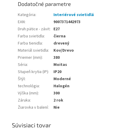
Dodatočné parametre
Kategória
:
Interiérové svietidlá
EAN
:
9007371442973
Druh pätice - závit
:
E27
Farba svietidla
:
čierna
Farba tienidla
:
drevený
Materiál svietidla
:
Kov/Drevo
Priemer (mm)
:
380
Séria
:
Moitas
Stupeň krytia (IP)
:
IP20
Štýl
:
Moderné
technológia
:
Halogén
Výška (mm)
:
300
Záruka
:
2 rok
Žiarovka v balení
:
Nie
Súvisiaci tovar