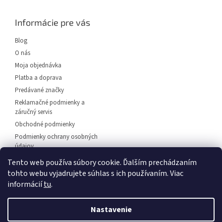
p
ä
Informácie pre vás
t
i
Blog
e
O nás
Moja objednávka
Platba a doprava
Predávané značky
Reklamačné podmienky a
záručný servis
Obchodné podmienky
Podmienky ochrany osobných
údajov
Predajňa svietidiel Dunajská
Tento web používa súbory cookie. Ďalším prechádzaním
Streda
tohto webu vyjadrujete súhlas s ich používaním. Viac
Napíšte nám
informácií
tu
.
Kontakt
Nastavenie