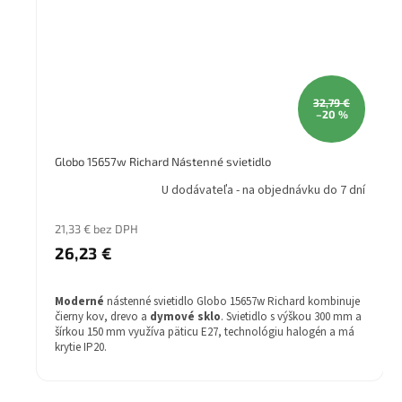
32,79 €
–20 %
Globo 15657w Richard Nástenné svietidlo
U dodávateľa - na objednávku do 7 dní
21,33 € bez DPH
26,23 €
Moderné
nástenné svietidlo Globo 15657w Richard kombinuje
čierny kov, drevo a
dymové sklo
. Svietidlo s výškou 300 mm a
šírkou 150 mm využíva päticu E27, technológiu halogén a má
krytie IP20.