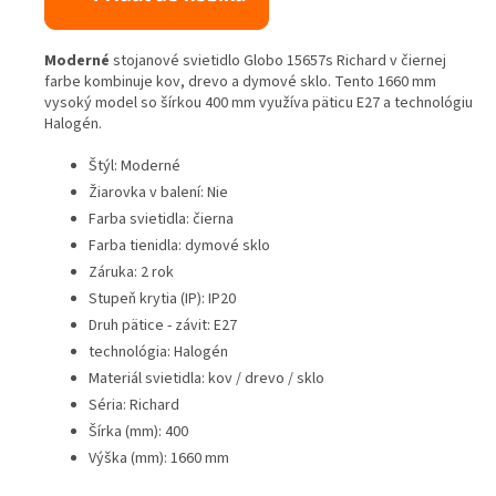
Moderné
stojanové svietidlo Globo 15657s Richard v čiernej
farbe kombinuje kov, drevo a dymové sklo. Tento 1660 mm
vysoký model so šírkou 400 mm využíva päticu E27 a technológiu
Halogén.
Štýl: Moderné
Žiarovka v balení: Nie
Farba svietidla: čierna
Farba tienidla: dymové sklo
Záruka: 2 rok
Stupeň krytia (IP): IP20
Druh pätice - závit: E27
technológia: Halogén
Materiál svietidla: kov / drevo / sklo
Séria: Richard
Šírka (mm): 400
Výška (mm): 1660 mm