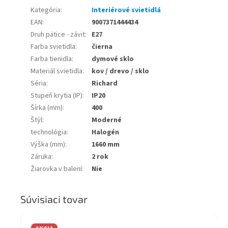
Kategória
:
Interiérové svietidlá
EAN
:
9007371444434
Druh pätice - závit
:
E27
Farba svietidla
:
čierna
Farba tienidla
:
dymové sklo
Materiál svietidla
:
kov / drevo / sklo
Séria
:
Richard
Stupeň krytia (IP)
:
IP20
Šírka (mm)
:
400
Štýl
:
Moderné
technológia
:
Halogén
Výška (mm)
:
1660 mm
Záruka
:
2 rok
Žiarovka v balení
:
Nie
Súvisiaci tovar