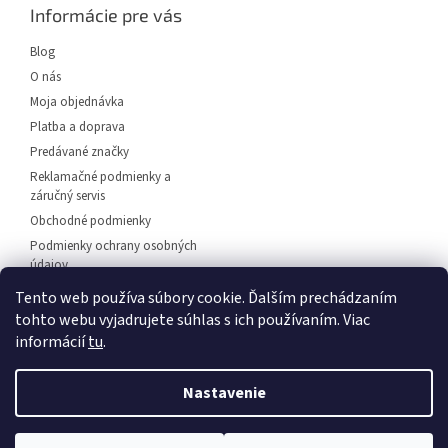
ä
Informácie pre vás
t
i
Blog
e
O nás
Moja objednávka
Platba a doprava
Predávané značky
Reklamačné podmienky a
záručný servis
Obchodné podmienky
Podmienky ochrany osobných
údajov
Predajňa svietidiel Dunajská
Tento web používa súbory cookie. Ďalším prechádzaním
Streda
tohto webu vyjadrujete súhlas s ich používaním. Viac
Napíšte nám
informácií
tu
.
Kontakt
Nastavenie
💡 Rozsvieťte svoj domov – 🚚
doprava zadarmo od