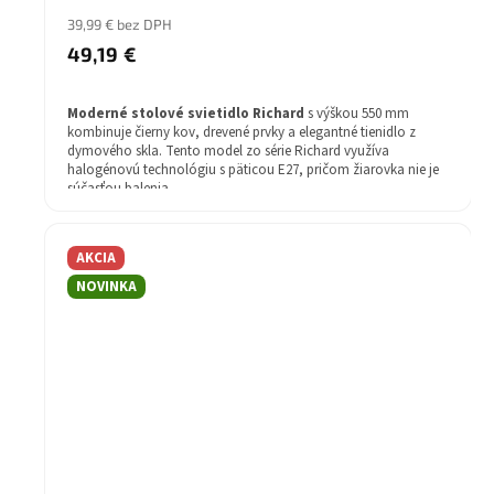
39,99 € bez DPH
49,19 €
Moderné stolové svietidlo Richard
s výškou 550 mm
kombinuje čierny kov, drevené prvky a elegantné tienidlo z
dymového skla. Tento model zo série Richard využíva
halogénovú technológiu s päticou E27, pričom žiarovka nie je
súčasťou balenia.
Štýl: Moderné
Žiarovka v balení: Nie
AKCIA
Farba svietidla: čierna
Farba tienidla: dymové sklo
NOVINKA
Záruka: 2 rok
Stupeň krytia (IP): IP20
Druh pätice - závit: E27
technológia: Halogén
Šírka (mm): 220
Výška (mm): 550
Materiál svietidla: kov / drevo / sklo
Séria: Richard