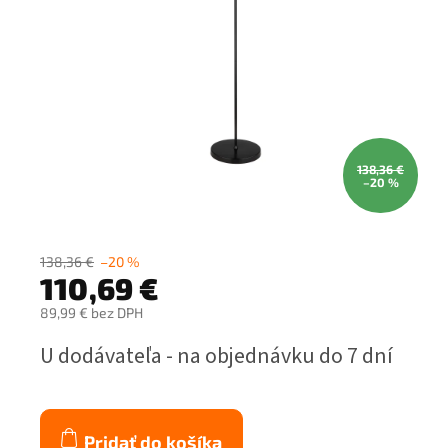
138,36 €
–20 %
138,36 €
–20 %
110,69 €
89,99 € bez DPH
Jednotková
U dodávateľa - na objednávku do 7 dní
cena:
Pridať do košíka