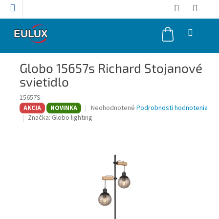
Prejsť
na
obsah
NÁKUPNÝ
KOŠÍK
Globo 15657s Richard Stojanové
svietidlo
15657S
Priemerné
Neohodnotené
Podrobnosti hodnotenia
AKCIA
NOVINKA
hodnotenie
Značka:
Globo lighting
produktu
je
0,0
z
5
hviezdičiek.