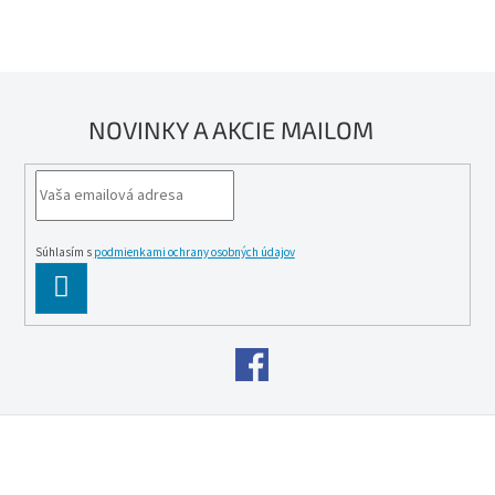
NOVINKY A AKCIE MAILOM
Súhlasím s
podmienkami ochrany osobných údajov
PĹ™IHLĂˇSIT
SE
Z
á
p