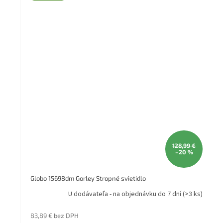
Záruka: 2 rok
Stupeň krytia (IP): IP20
Druh pätice - závit: E27
technológia: Halogén
Výška (mm): 1400
Šírka (mm): 800
Séria: Gorley
128,99 €
–20 %
Globo 15698dm Gorley Stropné svietidlo
U dodávateľa - na objednávku do 7 dní
(>3 ks)
83,89 € bez DPH