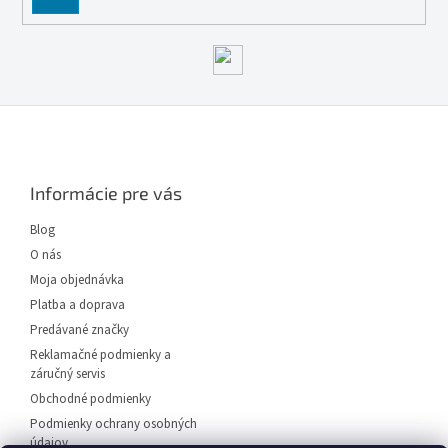
SE
Z
á
p
ä
Informácie pre vás
t
i
Blog
e
O nás
Moja objednávka
Platba a doprava
Predávané značky
Reklamačné podmienky a
záručný servis
Obchodné podmienky
Podmienky ochrany osobných
údajov