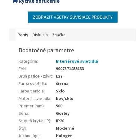
🚚 Rýchle doručenie
ZOBRAZIŤ VŠETKY SÚVISIACE PRODUKTY
Popis
Diskusia
Značka
Dodatočné parametre
Kategória
:
Interiérové svietidlá
EAN
:
9007371455133
Druh pätice - závit
:
E27
Farba svietidla
:
čierna
Farba tienidla
:
Sklo
Materiál svietidla
:
kov/sklo
Priemer (mm)
:
500
Séria
:
Gorley
Stupeň krytia (IP)
:
IP20
Štýl
:
Moderné
technológia
:
Halogén