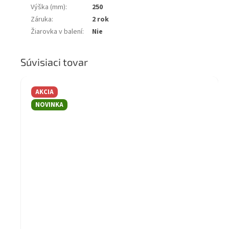
Výška (mm)
:
250
Záruka
:
2 rok
Žiarovka v balení
:
Nie
Súvisiaci tovar
AKCIA
NOVINKA