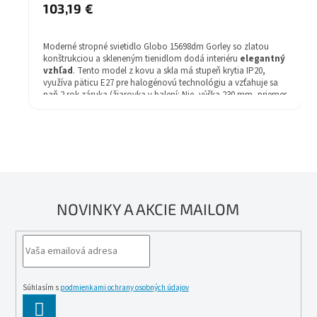
103,19 €
Moderné stropné svietidlo Globo 15698dm Gorley so zlatou
konštrukciou a skleneným tienidlom dodá interiéru
elegantný
vzhľad
. Tento model z kovu a skla má stupeň krytia IP20,
využíva päticu E27 pre halogénovú technológiu a vzťahuje sa
naň 2 rok záruka (žiarovka v balení: Nie, výška 230 mm, priemer
320 mm).
NOVINKY A AKCIE MAILOM
Súhlasím s
podmienkami ochrany osobných údajov
PĹ™IHLĂˇSIT