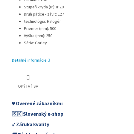
Záruka: 2 rok
Stupeň krytia (IP): IP20
Druh pätice - závit: E27
technológia: Halogén
Priemer (mm): 500
Výška (mm): 250
Séria: Gorley
Detailné informácie
OPÝTAŤ SA
❤️ Overené zákazníkmi
🇸🇰 Slovenský e-shop
✓ Záruka kvality