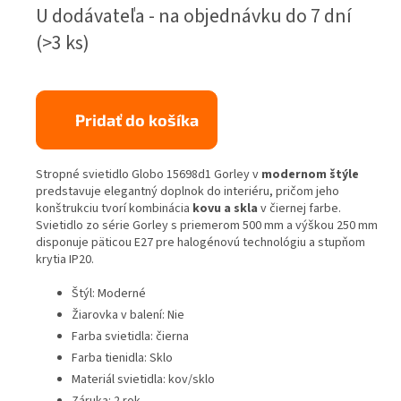
Jednotková
U dodávateľa - na objednávku do 7 dní
cena:
(>3 ks)
Pridať do košíka
Stropné svietidlo Globo 15698d1 Gorley v
modernom štýle
predstavuje elegantný doplnok do interiéru, pričom jeho
konštrukciu tvorí kombinácia
kovu a skla
v čiernej farbe.
Svietidlo zo série Gorley s priemerom 500 mm a výškou 250 mm
disponuje päticou E27 pre halogénovú technológiu a stupňom
krytia IP20.
Štýl: Moderné
Žiarovka v balení: Nie
Farba svietidla: čierna
Farba tienidla: Sklo
Materiál svietidla: kov/sklo