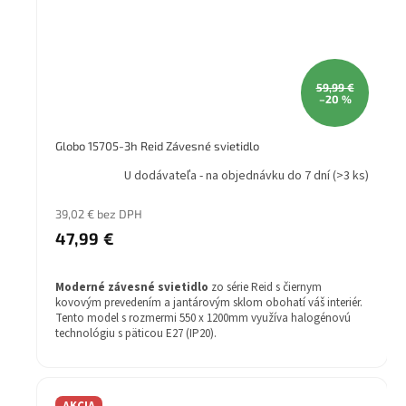
59,99 €
–20 %
Globo 15705-3h Reid Závesné svietidlo
U dodávateľa - na objednávku do 7 dní
(>3 ks)
39,02 € bez DPH
47,99 €
Moderné závesné svietidlo
zo série Reid s čiernym
kovovým prevedením a jantárovým sklom obohatí váš interiér.
Tento model s rozmermi 550 x 1200mm využíva halogénovú
technológiu s päticou E27 (IP20).