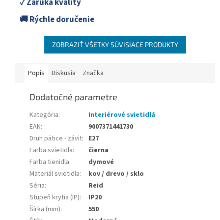
✓ Záruka kvality
🚚 Rýchle doručenie
ZOBRAZIŤ VŠETKY SÚVISIACE PRODUKTY
Popis
Diskusia
Značka
Dodatočné parametre
Kategória
:
Interiérové svietidlá
EAN
:
9007371441730
Druh pätice - závit
:
E27
Farba svietidla
:
čierna
Farba tienidla
:
dymové
Materiál svietidla
:
kov / drevo / sklo
Séria
:
Reid
Stupeň krytia (IP)
:
IP20
Šírka (mm)
:
550