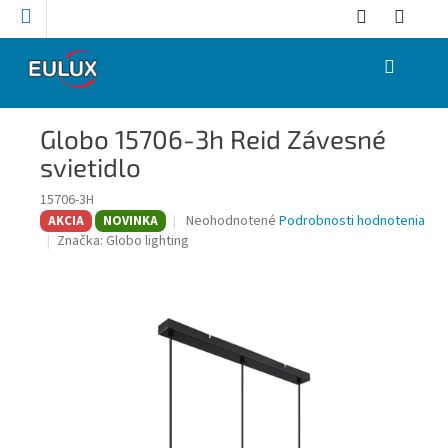
Prejsť
na
obsah
NÁKUPNÝ
KOŠÍK
Globo 15706-3h Reid Závesné
svietidlo
15706-3H
Priemerné
Neohodnotené
Podrobnosti hodnotenia
AKCIA
NOVINKA
hodnotenie
Značka:
Globo lighting
produktu
je
0,0
z
5
hviezdičiek.