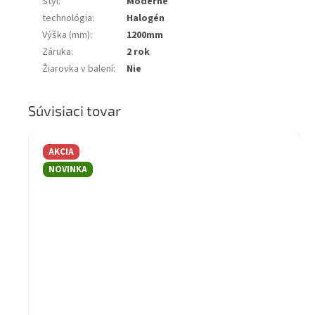
Štýl
:
Moderné
technológia
:
Halogén
Výška (mm)
:
1200mm
Záruka
:
2 rok
Žiarovka v balení
:
Nie
Súvisiaci tovar
AKCIA
NOVINKA