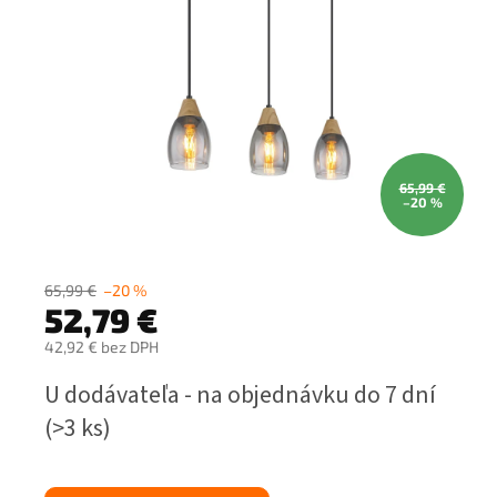
65,99 €
–20 %
65,99 €
–20 %
52,79 €
42,92 € bez DPH
Jednotková
U dodávateľa - na objednávku do 7 dní
cena:
(>3 ks)