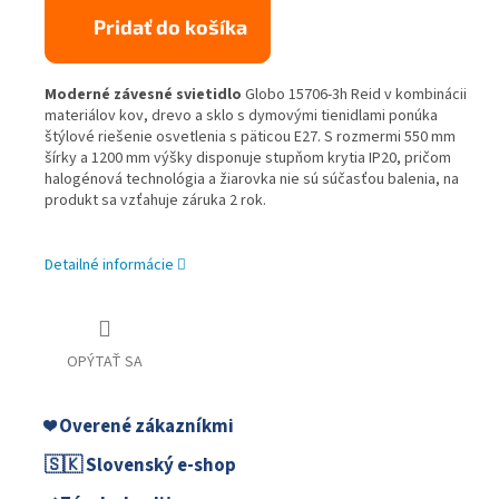
Pridať do košíka
Moderné závesné svietidlo
Globo 15706-3h Reid v kombinácii
materiálov kov, drevo a sklo s dymovými tienidlami ponúka
štýlové riešenie osvetlenia s päticou E27. S rozmermi 550 mm
šírky a 1200 mm výšky disponuje stupňom krytia IP20, pričom
halogénová technológia a žiarovka nie sú súčasťou balenia, na
produkt sa vzťahuje záruka 2 rok.
Detailné informácie
OPÝTAŤ SA
❤️ Overené zákazníkmi
🇸🇰 Slovenský e-shop