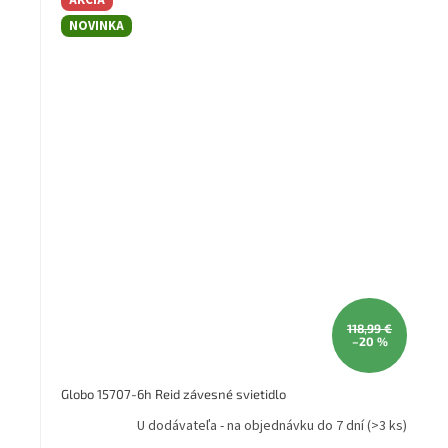
AKCIA
NOVINKA
118,99 €
–20 %
Globo 15707-6h Reid závesné svietidlo
U dodávateľa - na objednávku do 7 dní
(>3 ks)