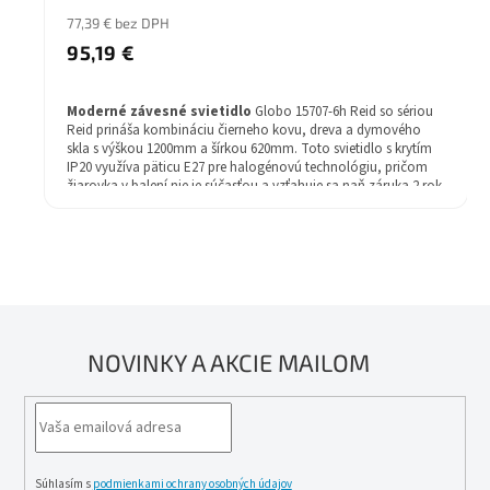
77,39 € bez DPH
95,19 €
Moderné závesné svietidlo
Globo 15707-6h Reid so sériou
Reid prináša kombináciu čierneho kovu, dreva a dymového
skla s výškou 1200mm a šírkou 620mm. Toto svietidlo s krytím
IP20 využíva päticu E27 pre halogénovú technológiu, pričom
žiarovka v balení nie je súčasťou a vzťahuje sa naň záruka 2 rok.
NOVINKY A AKCIE MAILOM
Súhlasím s
podmienkami ochrany osobných údajov