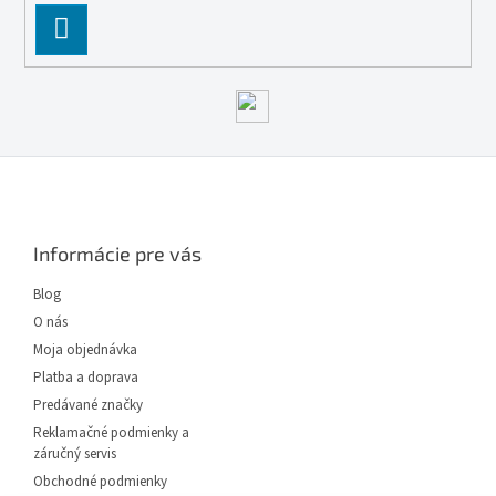
PĹ™IHLĂˇSIT
SE
Z
á
p
ä
Informácie pre vás
t
i
Blog
e
O nás
Moja objednávka
Platba a doprava
Predávané značky
Reklamačné podmienky a
záručný servis
Obchodné podmienky