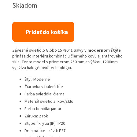
Jednotková
Skladom
cena:
Pridať do košíka
Závesné svietidlo Globo 15786h1 Salvy v
modernom štýle
prináša do interiéru kombináciu čierneho kovu a jantárového
skla. Tento model s priemerom 250 mm a výškou 1200mm
využíva halogénovú technológiu.
Štýl: Moderné
Žiarovka v balení: Nie
Farba svietidla: čierna
Materiál svietidla: kov/sklo
Farba tienidla: jantár
Záruka: 2 rok
Stupeň krytia (IP): IP20
Druh pätice - závit: E27