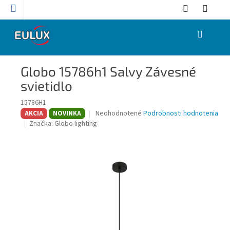
Prejsť
na
obsah
NÁKUPNÝ
KOŠÍK
Globo 15786h1 Salvy Závesné
svietidlo
15786H1
Priemerné
Neohodnotené
Podrobnosti hodnotenia
AKCIA
NOVINKA
hodnotenie
Značka:
Globo lighting
produktu
je
0,0
z
5
hviezdičiek.