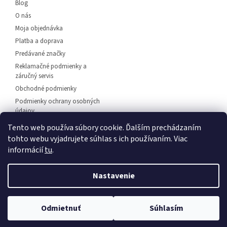
i
Blog
e
O nás
Moja objednávka
Platba a doprava
Predávané značky
Reklamačné podmienky a
záručný servis
Obchodné podmienky
Podmienky ochrany osobných
údajov
Predajňa svietidiel Dunajská
Tento web používa súbory cookie. Ďalším prechádzaním
Streda
tohto webu vyjadrujete súhlas s ich používaním. Viac
Napíšte nám
informácií
tu
.
Kontakt
Nastavenie
💡 Rozsvieťte svoj domov – 🚚
doprava zadarmo od
Vytvoril Shoptet
Odmietnuť
Súhlasím
30 €
, 🛍️
osobný odber
a 💬
odborné poradenstvo
!