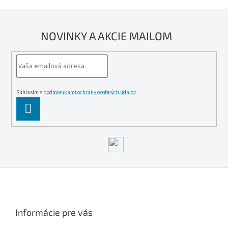
NOVINKY A AKCIE MAILOM
Súhlasím s
podmienkami ochrany osobných údajov
PĹ™IHLĂˇSIT
SE
Z
á
p
ä
Informácie pre vás
t