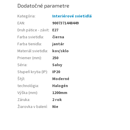
Dodatočné parametre
Kategória
:
Interiérové svietidlá
EAN
:
9007371448449
Druh pätice - závit
:
E27
Farba svietidla
:
čierna
Farba tienidla
:
jantár
Materiál svietidla
:
kov/sklo
Priemer (mm)
:
250
Séria
:
Salvy
Stupeň krytia (IP)
:
IP20
Štýl
:
Moderné
technológia
:
Halogén
Výška (mm)
:
1200mm
Záruka
:
2 rok
Žiarovka v balení
:
Nie