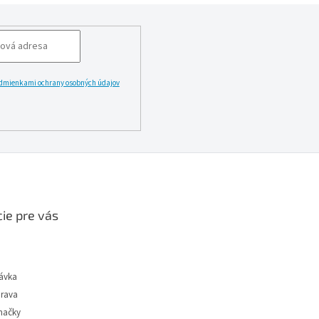
dmienkami ochrany osobných údajov
LĂˇSIT
ie pre vás
ávka
prava
načky