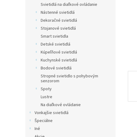
Svietidlá na diaľkové ovládanie
Nástenné svietidlá
Dekoračné svietidlá
Stojanové svietidlá
Smart svietidla
Detské svietidlá
Kúpeľňové svietidlá
Kuchynské svietidlá
Bodové svietidlá
Stropné svietidlo s pohybovým
senzorom
Spoty
Lustre
Na diaľkové ovládanie
Vonkajšie svietidlá
Špeciálne
Iné
Akcie