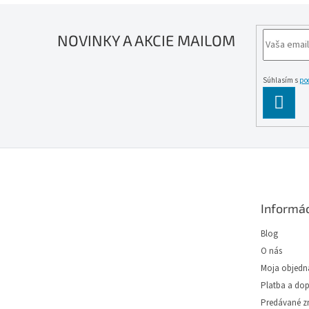
NOVINKY A AKCIE MAILOM
Súhlasím s
po
PĹ™IH
SE
Z
á
p
ä
Informác
t
i
Blog
e
O nás
Moja objedn
Platba a do
Predávané z