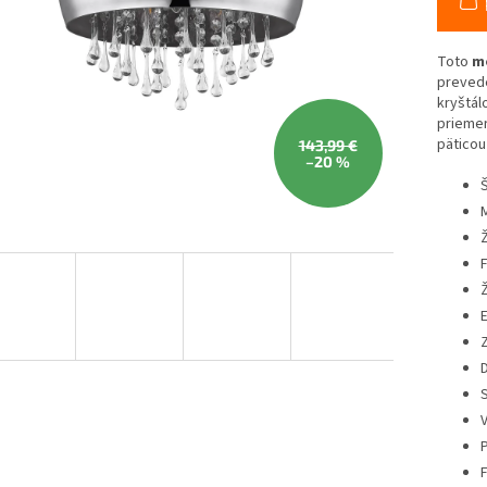
Toto
mo
preved
kryštál
priemer
päticou
143,99 €
–20 %
Š
M
Ž
F
Ž
E
Z
D
S
V
P
F