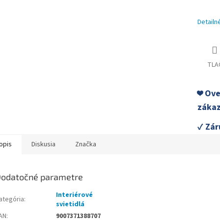
Detailn
TLA
❤️ Ov
zákaz
✓ Zár
opis
Diskusia
Značka
odatočné parametre
Interiérové
ategória
:
svietidlá
AN
:
9007371388707