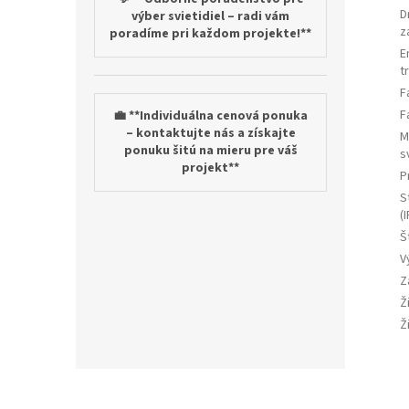
D
výber svietidiel – radi vám
z
poradíme pri každom projekte!**
E
t
F
F
💼 **Individuálna cenová ponuka
– kontaktujte nás a získajte
M
ponuku šitú na mieru pre váš
s
projekt**
P
S
(I
Š
V
Z
Ž
Ž