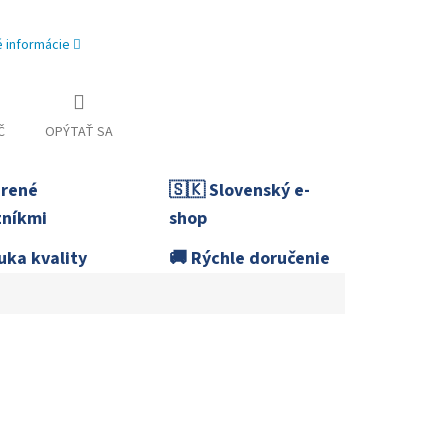
é informácie
Č
OPÝTAŤ SA
erené
🇸🇰 Slovenský e-
níkmi
shop
uka kvality
🚚 Rýchle doručenie