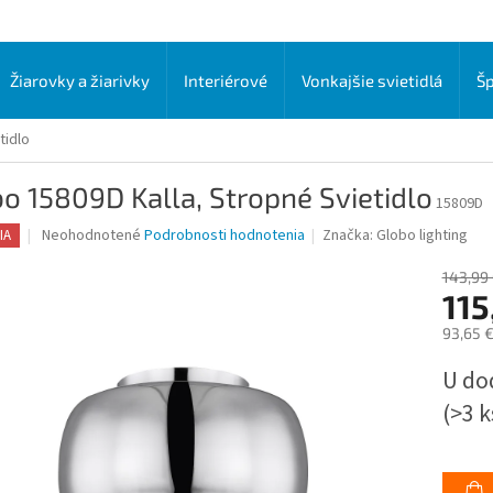
Žiarovky a žiarivky
Interiérové
Vonkajšie svietidlá
Šp
tidlo
o 15809D Kalla, Stropné Svietidlo
15809D
Priemerné
Neohodnotené
Podrobnosti hodnotenia
Značka:
Globo lighting
IA
hodnotenie
produktu
143,99
je
115
0,0
93,65 
z
5
Jednot
U do
hviezdičiek.
cena:
(>3 k