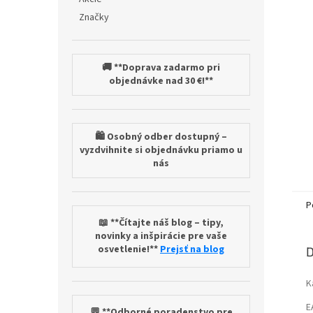
Značky
🚚 **Doprava zadarmo pri
objednávke nad 30 €!**
🛍️ Osobný odber dostupný –
vyzdvihnite si objednávku priamo u
nás
P
📖 **Čítajte náš blog – tipy,
novinky a inšpirácie pre vaše
osvetlenie!**
Prejsť na blog
D
K
E
💬 **Odborné poradenstvo pre