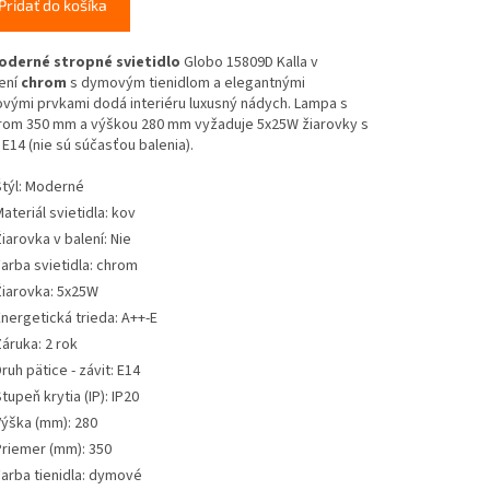
Pridať do košíka
derné stropné svietidlo
Globo 15809D Kalla v
ení
chrom
s dymovým tienidlom a elegantnými
ovými prvkami dodá interiéru luxusný nádych. Lampa s
om 350 mm a výškou 280 mm vyžaduje 5x25W žiarovky s
 E14 (nie sú súčasťou balenia).
týl: Moderné
ateriál svietidla: kov
iarovka v balení: Nie
arba svietidla: chrom
iarovka: 5x25W
nergetická trieda: A++-E
áruka: 2 rok
ruh pätice - závit: E14
tupeň krytia (IP): IP20
ýška (mm): 280
riemer (mm): 350
arba tienidla: dymové