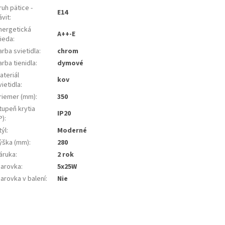
ruh pätice -
E14
ávit
:
nergetická
A++-E
rieda
:
arba svietidla
:
chrom
arba tienidla
:
dymové
ateriál
kov
vietidla
:
riemer (mm)
:
350
tupeň krytia
IP20
P)
:
týl
:
Moderné
ýška (mm)
:
280
áruka
:
2 rok
iarovka
:
5x25W
iarovka v balení
:
Nie