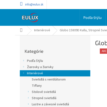
Prejsť
info@eulux.sk
na
obsah
Podľa štýlu
Domov
Interiérové
Globo 15809D Kalla, Stropné Svie
B
Glob
o
Preskočiť
č
Kategórie
kategórie
AKC
n
ý
Podľa štýlu
p
Žiarovky a žiarivky
a
Interiérové
n
e
Svietidlá s ventilátorom
l
Tiffany
Stolové svietidlá
Stropné svietidlá
Lustre a závesné svietidlá