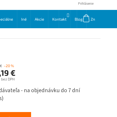
Prihlásenie
NÁKUPNÝ
eciálne
Iné
Akcie
Kontakt
Blog
Značky
KOŠÍK
 €
–20 %
,19 €
€ bez DPH
ková
dávateľa - na objednávku do 7 dní
s)