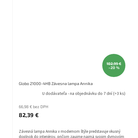
102,99 €
–20 %
Globo 21000-4HB Závesna lampa Annika
U dodávateľa - na objednávku do 7 dní
(>3 ks)
66,98 € bez DPH
82,39 €
Závesná lampa Annika v modernom štýle predstavuje vkusný
doplnok do interiérov, pričom zaujme najmä svojim dymovým