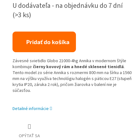
Jednotková
U dodávateľa - na objednávku do 7 dní
cena:
(>3 ks)
Pridať do košíka
Závesné svietidlo Globo 21000-4hg Annika v modernom štýle
kombinuje
čierny kovový rám a hnedé sklenené tienidlá
.
Tento model zo série Annika s rozmermi 800 mm na šírku a 1560
mm na výšku využíva technológiu halogén s päticou E27 (stupeň
krytia IP20, záruka 2 rok), pričom žiarovka v balení nie je
súčasťou.
Detailné informácie
OPÝTAŤ SA