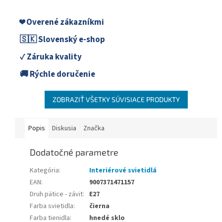
❤️ Overené zákazníkmi
🇸🇰 Slovenský e-shop
✓ Záruka kvality
🚚 Rýchle doručenie
ZOBRAZIŤ VŠETKY SÚVISIACE PRODUKTY
Popis
Diskusia
Značka
Dodatočné parametre
Kategória
:
Interiérové svietidlá
EAN
:
9007371471157
Druh pätice - závit
:
E27
Farba svietidla
:
čierna
Farba tienidla
:
hnedé sklo