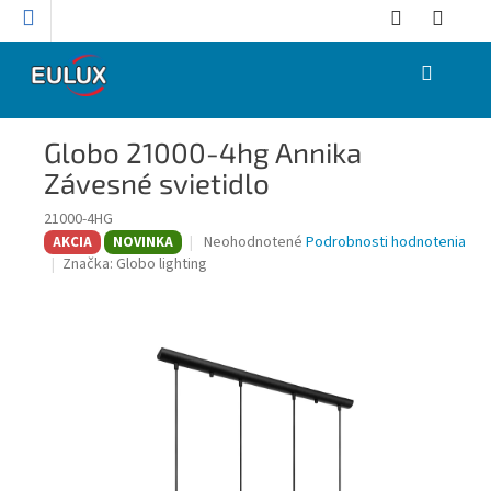
Prejsť
na
obsah
NÁKUPNÝ
KOŠÍK
Globo 21000-4hg Annika
Závesné svietidlo
21000-4HG
Priemerné
Neohodnotené
Podrobnosti hodnotenia
AKCIA
NOVINKA
hodnotenie
Značka:
Globo lighting
produktu
je
0,0
z
5
hviezdičiek.