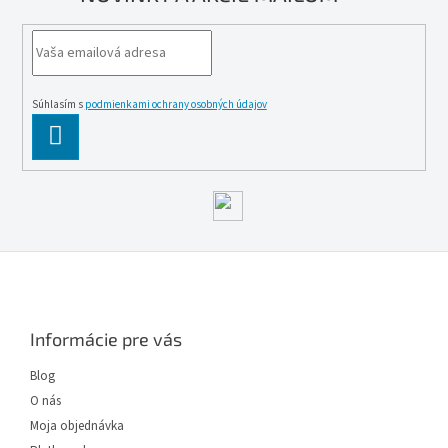
Súhlasím s
podmienkami ochrany osobných údajov
PĹ™IHLĂˇSIT
SE
Z
á
p
ä
Informácie pre vás
t
i
Blog
e
O nás
Moja objednávka