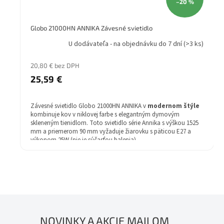
–20 %
Globo 21000HN ANNIKA Závesné svietidlo
U dodávateľa - na objednávku do 7 dní
(>3 ks)
20,80 € bez DPH
25,59 €
Závesné svietidlo Globo 21000HN ANNIKA v
modernom štýle
kombinuje kov v niklovej farbe s elegantným dymovým
skleneným tienidlom. Toto svietidlo série Annika s výškou 1525
mm a priemerom 90 mm vyžaduje žiarovku s päticou E27 a
výkonom 25W (nie je súčasťou balenia).
Technické parametre: Energetická trieda: A++, Materiál svietidla:
kov/sklo, Stupeň krytia (IP): IP20, Záruka: 2 rok.
NOVINKY A AKCIE MAILOM