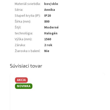
Materiál svietidla
:
kov/sklo
Séria
:
Annika
Stupeň krytia (IP)
:
IP20
Šírka (mm)
:
800
Štýl
:
Moderné
technológia
:
Halogén
Výška (mm)
:
1560
Záruka
:
2 rok
Žiarovka v balení
:
Nie
Súvisiaci tovar
AKCIA
NOVINKA