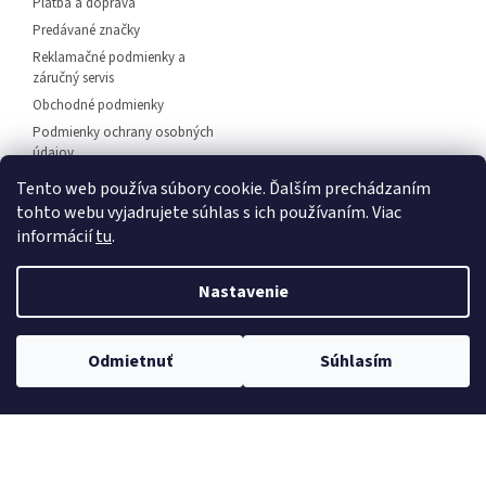
Platba a doprava
Predávané značky
Reklamačné podmienky a
záručný servis
Obchodné podmienky
Podmienky ochrany osobných
údajov
Predajňa svietidiel Dunajská
Tento web používa súbory cookie. Ďalším prechádzaním
Streda
tohto webu vyjadrujete súhlas s ich používaním. Viac
Napíšte nám
informácií
tu
.
Kontakt
Nastavenie
💡 Rozsvieťte svoj domov – 🚚
doprava zadarmo od
Vytvoril Shoptet
Odmietnuť
Súhlasím
30 €
, 🛍️
osobný odber
a 💬
odborné poradenstvo
!
Copyright 2026
EuLux.sk
. Všetky práva vyhradené.
Upraviť
nastavenie cookies