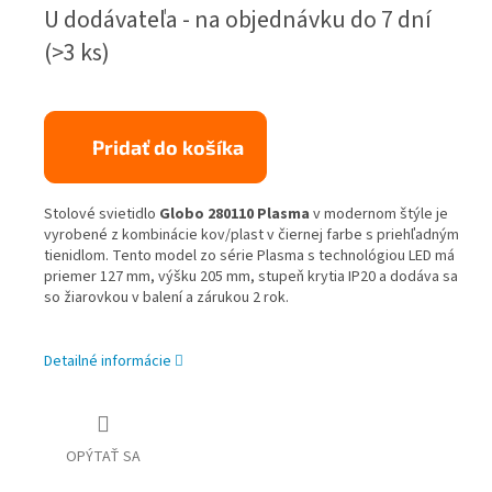
Jednotková
U dodávateľa - na objednávku do 7 dní
cena:
(>3 ks)
Pridať do košíka
Stolové svietidlo
Globo 280110 Plasma
v modernom štýle je
vyrobené z kombinácie kov/plast v čiernej farbe s priehľadným
tienidlom. Tento model zo série Plasma s technológiou LED má
priemer 127 mm, výšku 205 mm, stupeň krytia IP20 a dodáva sa
so žiarovkou v balení a zárukou 2 rok.
Detailné informácie
OPÝTAŤ SA