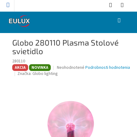
Prejsť
na
obsah
NÁKUPNÝ
KOŠÍK
Globo 280110 Plasma Stolové
svietidlo
280110
Priemerné
Neohodnotené
Podrobnosti hodnotenia
AKCIA
NOVINKA
hodnotenie
Značka:
Globo lighting
produktu
je
0,0
z
5
hviezdičiek.