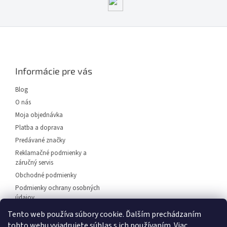
Z
á
p
ä
Informácie pre vás
t
i
Blog
e
O nás
Moja objednávka
Platba a doprava
Predávané značky
Reklamačné podmienky a
záručný servis
Obchodné podmienky
Podmienky ochrany osobných
údajov
Predajňa svietidiel Dunajská
Tento web používa súbory cookie. Ďalším prechádzaním
Streda
tohto webu vyjadrujete súhlas s ich používaním. Viac