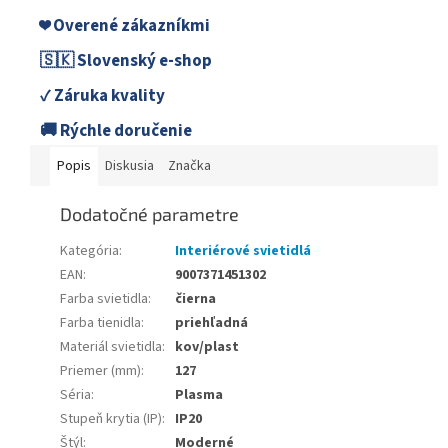
❤️ Overené zákazníkmi
🇸🇰 Slovenský e-shop
✓ Záruka kvality
🚚 Rýchle doručenie
Popis
Diskusia
Značka
Dodatočné parametre
Kategória
:
Interiérové svietidlá
EAN
:
9007371451302
Farba svietidla
:
čierna
Farba tienidla
:
priehľadná
Materiál svietidla
:
kov/plast
Priemer (mm)
:
127
Séria
:
Plasma
Stupeň krytia (IP)
:
IP20
Štýl
:
Moderné