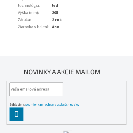
technológia
:
led
Výška (mm)
:
205
Záruka
:
2 rok
Žiarovka v balení
:
Áno
NOVINKY A AKCIE MAILOM
Súhlasím s
podmienkami ochrany osobných údajov
PĹ™IHLĂˇSIT
SE