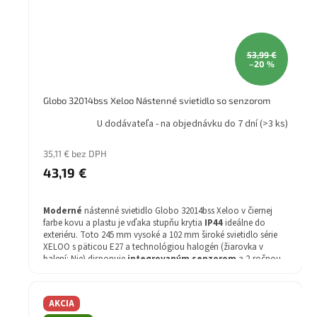
53,99 €
–20 %
Globo 32014bss Xeloo Nástenné svietidlo so senzorom
U dodávateľa - na objednávku do 7 dní
(>3 ks)
35,11 € bez DPH
43,19 €
Moderné
nástenné svietidlo Globo 32014bss Xeloo v čiernej
farbe kovu a plastu je vďaka stupňu krytia
IP44
ideálne do
exteriéru. Toto 245 mm vysoké a 102 mm široké svietidlo série
XELOO s päticou E27 a technológiou halogén (žiarovka v
balení: Nie) disponuje
integrovaným senzorom
a 2-ročnou
zárukou.
AKCIA