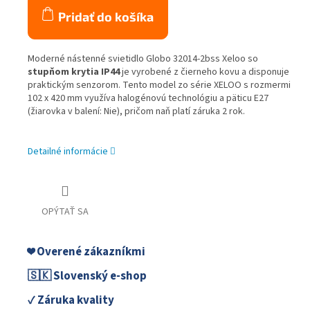
Pridať do košíka
Moderné nástenné svietidlo Globo 32014-2bss Xeloo so
stupňom krytia IP44
je vyrobené z čierneho kovu a disponuje
praktickým senzorom. Tento model zo série XELOO s rozmermi
102 x 420 mm využíva halogénovú technológiu a päticu E27
(žiarovka v balení: Nie), pričom naň platí záruka 2 rok.
Detailné informácie
OPÝTAŤ SA
❤️ Overené zákazníkmi
🇸🇰 Slovenský e-shop
✓ Záruka kvality