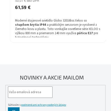
50,07 € bez DPH
61,59 €
Moderné stojanové svietidlo Globo 32016bss Xeloo so
stupňom krytia IP44
a praktickým senzorom je vyrobené z
čierneho kovu a plastu. Toto vonkajšie osvetlenie série XELOO s
výškou 800 mm a priemerom 140 mm využíva
päticu E27
pre
halogénovú technológiu.
NOVINKY A AKCIE MAILOM
Súhlasím s
podmienkami ochrany osobných údajov