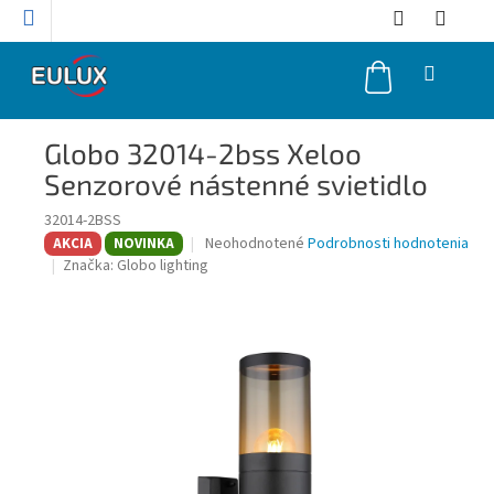
Prejsť
na
obsah
NÁKUPNÝ
KOŠÍK
Globo 32014-2bss Xeloo
Senzorové nástenné svietidlo
32014-2BSS
Priemerné
Neohodnotené
Podrobnosti hodnotenia
AKCIA
NOVINKA
hodnotenie
Značka:
Globo lighting
produktu
je
0,0
z
5
hviezdičiek.