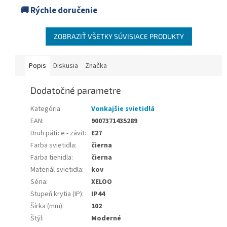
🚚 Rýchle doručenie
ZOBRAZIŤ VŠETKY SÚVISIACE PRODUKTY
Popis
Diskusia
Značka
Dodatočné parametre
Kategória
:
Vonkajšie svietidlá
EAN
:
9007371435289
Druh pätice - závit
:
E27
Farba svietidla
:
čierna
Farba tienidla
:
čierna
Materiál svietidla
:
kov
Séria
:
XELOO
Stupeň krytia (IP)
:
IP44
Šírka (mm)
:
102
Štýl
:
Moderné