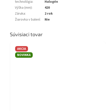
technológia
:
Halogén
Výška (mm)
:
420
Záruka
:
2 rok
Žiarovka v balení
:
Nie
Súvisiaci tovar
AKCIA
NOVINKA