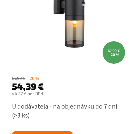
67,99 €
–20 %
67,99 €
–20 %
54,39 €
44,22 € bez DPH
Jednotková
U dodávateľa - na objednávku do 7 dní
cena:
(>3 ks)