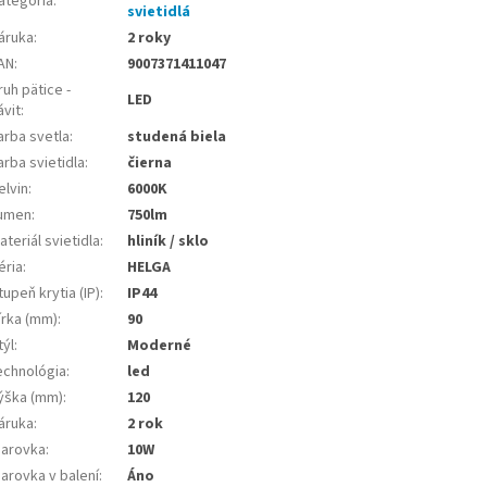
ategória
:
svietidlá
áruka
:
2 roky
AN
:
9007371411047
ruh pätice -
LED
ávit
:
arba svetla
:
studená biela
arba svietidla
:
čierna
elvin
:
6000K
umen
:
750lm
ateriál svietidla
:
hliník / sklo
éria
:
HELGA
tupeň krytia (IP)
:
IP44
írka (mm)
:
90
týl
:
Moderné
echnológia
:
led
ýška (mm)
:
120
áruka
:
2 rok
iarovka
:
10W
iarovka v balení
:
Áno