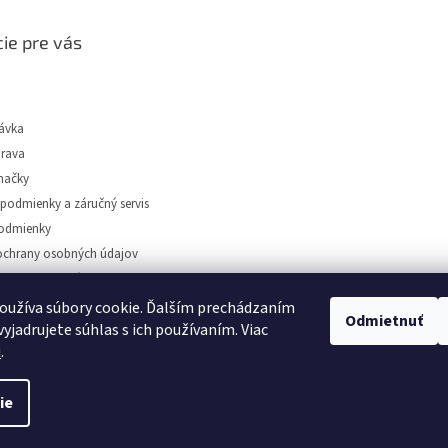
ie pre vás
ávka
prava
načky
podmienky a záručný servis
odmienky
chrany osobných údajov
tidiel Dunajská Streda
oužíva súbory cookie. Ďalším prechádzaním
Odmietnuť
yjadrujete súhlas s ich používaním. Viac
u
.
️
ie
astavenie cookies