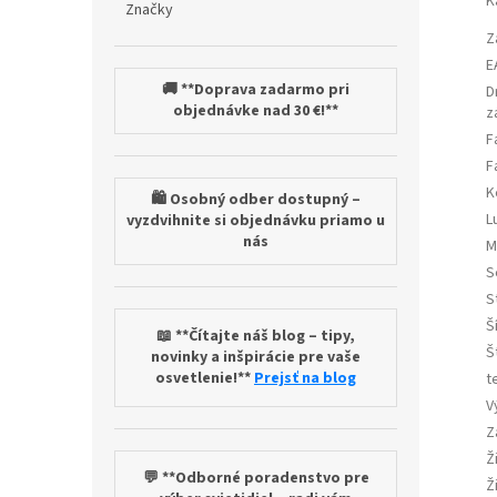
K
Značky
Z
E
🚚 **Doprava zadarmo pri
D
objednávke nad 30 €!**
z
F
F
K
🛍️ Osobný odber dostupný –
L
vyzdvihnite si objednávku priamo u
nás
M
S
S
Š
📖 **Čítajte náš blog – tipy,
Š
novinky a inšpirácie pre vaše
osvetlenie!**
Prejsť na blog
t
V
Z
Ž
💬 **Odborné poradenstvo pre
Ž