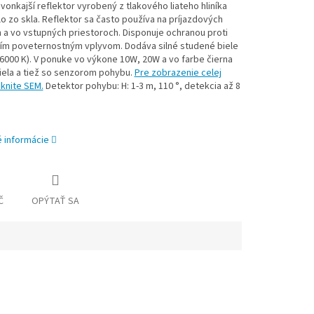
vonkajší reflektor vyrobený z tlakového liateho hliníka
dlo zo skla. Reflektor sa často používa na príjazdových
 a vo vstupných priestoroch. Disponuje ochranou proti
ím poveternostným vplyvom. Dodáva silné studené biele
(6000 K). V ponuke vo výkone 10W, 20W a vo farbe čierna
iela a tiež so senzorom pohybu.
Pre zobrazenie celej
iknite SEM.
Detektor pohybu: H: 1-3 m, 110 °, detekcia až 8
é informácie
Č
OPÝTAŤ SA