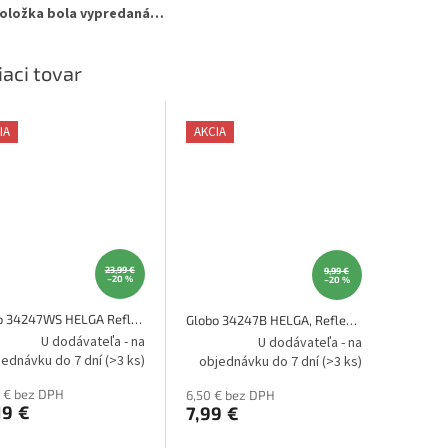
oložka bola vypredaná…
iaci tovar
IA
AKCIA
23,99 €
9,99 €
–20 %
–20 %
Globo 34247WS HELGA Reflektor
Globo 34247B HELGA, Reflektor
U dodávateľa - na
U dodávateľa - na
jednávku do 7 dní
(>3 ks)
objednávku do 7 dní
(>3 ks)
0 € bez DPH
6,50 € bez DPH
19 €
7,99 €