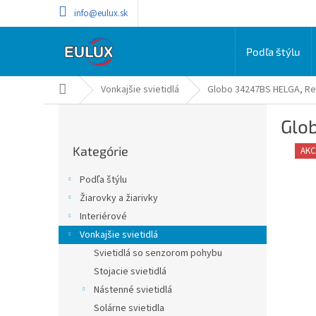
Prejsť
info@eulux.sk
na
obsah
Podľa štýlu
Domov
Vonkajšie svietidlá
Globo 34247BS HELGA, Re
B
Glo
o
Preskočiť
č
Kategórie
kategórie
AKC
n
ý
Podľa štýlu
p
Žiarovky a žiarivky
a
Interiérové
n
e
Vonkajšie svietidlá
l
Svietidlá so senzorom pohybu
Stojacie svietidlá
Nástenné svietidlá
Solárne svietidla