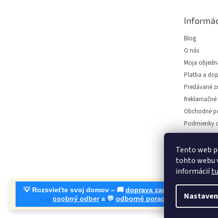
p
ä
Informác
t
i
Blog
e
O nás
Moja objedn
Platba a do
Predávané z
Reklamačné 
Obchodné p
Podmienky o
Predajňa svie
Napíšte nám
Tento web p
tohto webu v
Kontakt
informácií
t
💡 Rozsvieťte svoj domov – 🚚
doprava zadarmo od 30 €
, 🛍
Nastaven
Copyright 2026
EuLux.sk
. Všetky práva vyhradené.
Upraviť n
osobný odber
a 💬
odborné poradenstvo
!