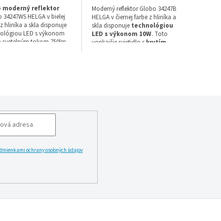
o
moderný reflektor
Moderný reflektor Globo 34247B
 34247WS HELGA v bielej
HELGA v čiernej farbe z hliníka a
 z hliníka a skla disponuje
skla disponuje
technológiou
nológiou LED s výkonom
LED s výkonom 10W
. Toto
 svetelným tokom 750lm.
vonkajšie svietidlo s
krytím
idlo s IP44 a 6000K
IP65
poskytuje studené biele
nou bielou farbou svetla
svetlo 6000K.
ruku 2 rok.
dmienkami ochrany osobných údajov
LĂˇSIT