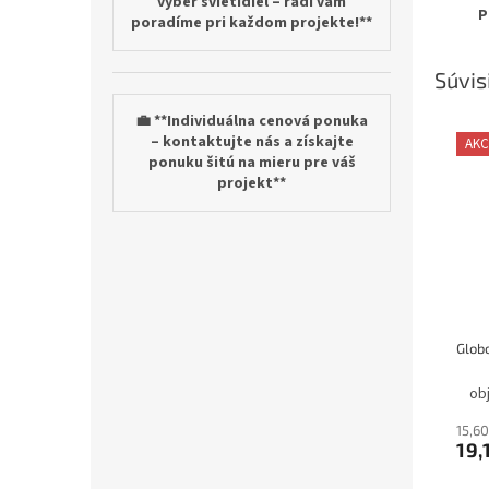
výber svietidiel – radi vám
P
poradíme pri každom projekte!**
Súvis
💼 **Individuálna cenová ponuka
– kontaktujte nás a získajte
AKC
ponuku šitú na mieru pre váš
projekt**
ob
15,6
19,