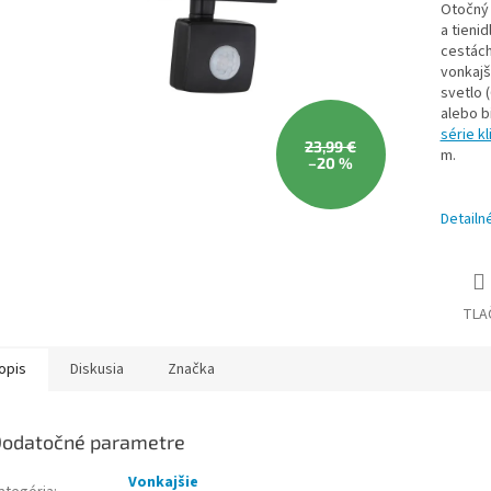
Otočný 
a tieni
cestách
vonkajš
svetlo 
alebo b
série kl
23,99 €
m.
–20 %
Detailn
TLA
opis
Diskusia
Značka
odatočné parametre
Vonkajšie