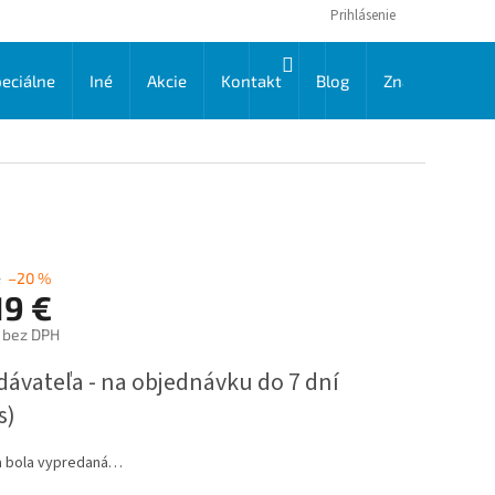
Prihlásenie
NÁKUPNÝ
eciálne
Iné
Akcie
Kontakt
Blog
Značky
KOŠÍK
€
–20 %
19 €
€ bez DPH
ková
dávateľa - na objednávku do 7 dní
s)
a bola vypredaná…