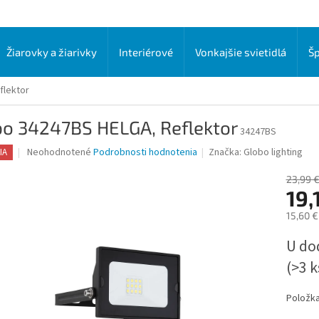
Žiarovky a žiarivky
Interiérové
Vonkajšie svietidlá
Šp
flektor
bo 34247BS HELGA, Reflektor
34247BS
Priemerné
Neohodnotené
Podrobnosti hodnotenia
Značka:
Globo lighting
IA
hodnotenie
produktu
23,99 
je
19,
0,0
15,60 
z
5
Jednot
U do
hviezdičiek.
cena:
(>3 k
Položk