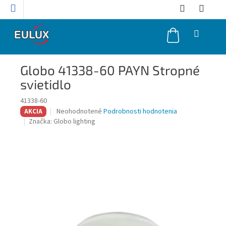
Prejsť
na
obsah
NÁKUPNÝ
KOŠÍK
Globo 41338-60 PAYN Stropné
svietidlo
41338-60
Priemerné
Neohodnotené
Podrobnosti hodnotenia
AKCIA
hodnotenie
Značka:
Globo lighting
produktu
je
0,0
z
5
hviezdičiek.