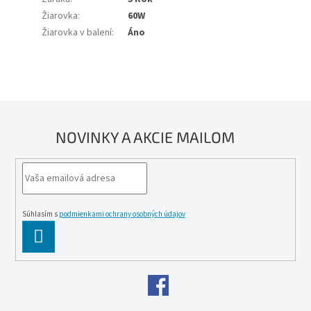
Žiarovka
:
60W
Žiarovka v balení
:
Áno
NOVINKY A AKCIE MAILOM
Súhlasím s
podmienkami ochrany osobných údajov
PĹ™IHLĂˇSIT
SE