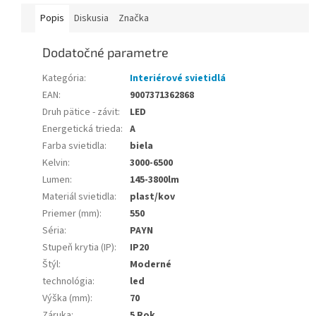
Popis
Diskusia
Značka
Dodatočné parametre
Kategória
:
Interiérové svietidlá
EAN
:
9007371362868
Druh pätice - závit
:
LED
Energetická trieda
:
A
Farba svietidla
:
biela
Kelvin
:
3000-6500
Lumen
:
145-3800lm
Materiál svietidla
:
plast/kov
Priemer (mm)
:
550
Séria
:
PAYN
Stupeň krytia (IP)
:
IP20
Štýl
:
Moderné
technológia
:
led
Výška (mm)
:
70
Záruka
:
5 Rok