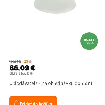
107,61 €
–20 %
107,61 €
–20 %
86,09 €
69,99 € bez DPH
Jednotková
U dodávateľa - na objednávku do 7 dní
cena:
Pridať do košíka