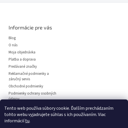
Z
á
p
ä
Informácie pre vás
t
i
Blog
e
O nás
Moja objednávka
Platba a doprava
Predávané značky
Reklamačné podmienky a
záručný servis
Obchodné podmienky
Podmienky ochrany osobných
údajov
Predajňa svietidiel Dunajská
Tento web používa súbory cookie. Ďalším prechádzaním
Streda
tohto webu vyjadrujete súhlas s ich používaním. Viac
Napíšte nám
informácií
tu
.
Kontakt