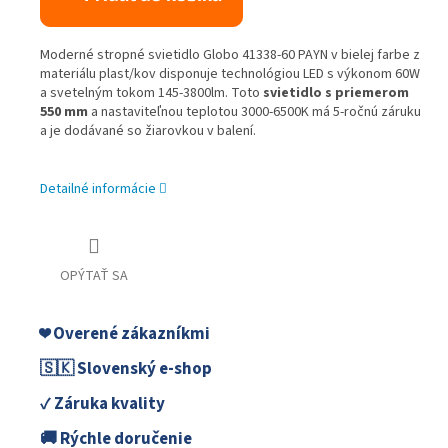
Moderné stropné svietidlo Globo 41338-60 PAYN v bielej farbe z
materiálu plast/kov disponuje technológiou LED s výkonom 60W
a svetelným tokom 145-3800lm. Toto
svietidlo s priemerom
550 mm
a nastaviteľnou teplotou 3000-6500K má 5-ročnú záruku
a je dodávané so žiarovkou v balení.
Detailné informácie
OPÝTAŤ SA
❤️ Overené zákazníkmi
🇸🇰 Slovenský e-shop
✓ Záruka kvality
🚚 Rýchle doručenie