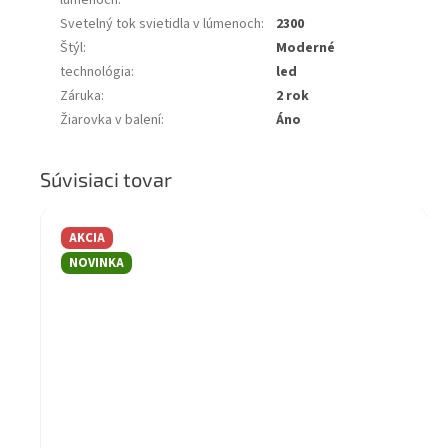
lúmenoch
:
Svetelný tok svietidla v lúmenoch
:
2300
Štýl
:
Moderné
technológia
:
led
Záruka
:
2 rok
Žiarovka v balení
:
Áno
Súvisiaci tovar
AKCIA
NOVINKA