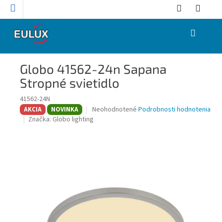
Prejsť
na
obsah
NÁKUPNÝ
KOŠÍK
Globo 41562-24n Sapana
Stropné svietidlo
41562-24N
Priemerné
Neohodnotené
Podrobnosti hodnotenia
AKCIA
NOVINKA
hodnotenie
Značka:
Globo lighting
produktu
je
0,0
z
5
hviezdičiek.