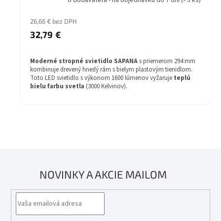
U dodávateľa - na objednávku do 7 dní
(>3 ks)
26,66 € bez DPH
32,79 €
Moderné stropné svietidlo SAPANA
s priemerom 294 mm
kombinuje drevený hnedý rám s bielym plastovým tienidlom.
Toto LED svietidlo s výkonom 1600 lúmenov vyžaruje
teplú
bielu farbu svetla
(3000 Kelvinov).
NOVINKY A AKCIE MAILOM