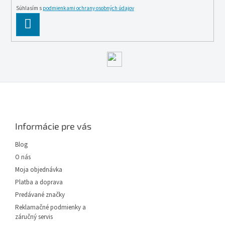
Súhlasím s
podmienkami ochrany osobných údajov
PĹ™IHLĂˇSIT
SE
Z
á
p
ä
Informácie pre vás
t
i
Blog
e
O nás
Moja objednávka
Platba a doprava
Predávané značky
Reklamačné podmienky a
záručný servis