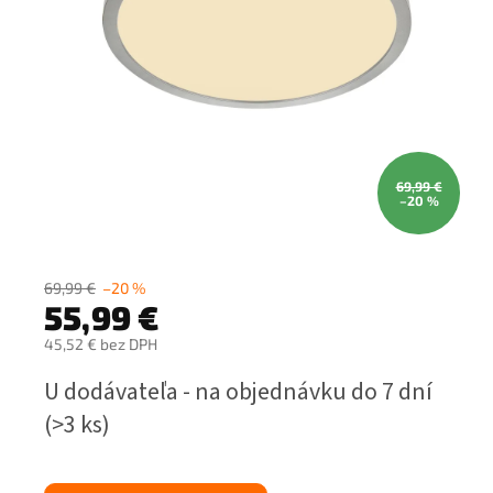
69,99 €
–20 %
69,99 €
–20 %
55,99 €
45,52 € bez DPH
Jednotková
U dodávateľa - na objednávku do 7 dní
cena:
(>3 ks)