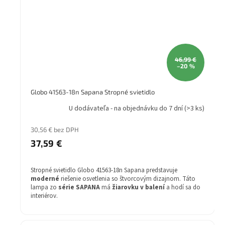
46,99 €
–20 %
Globo 41563-18n Sapana Stropné svietidlo
U dodávateľa - na objednávku do 7 dní
(>3 ks)
30,56 € bez DPH
37,59 €
Stropné svietidlo Globo 41563-18n Sapana predstavuje
moderné
riešenie osvetlenia so štvorcovým dizajnom. Táto
lampa zo
série SAPANA
má
žiarovku v balení
a hodí sa do
interiérov.