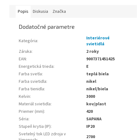
Popis
Diskusia
Značka
Dodatočné parametre
Interiérové
Kategória
:
svietidlá
Záruka
:
2 roky
EAN
:
9007371451425
Energetická trieda
:
E
Farba svetla
:
teplá biela
Farba svietidla
:
nikel
Farba tienidla
:
nikel/biela
Kelvin
:
3000
Materiál svietidla
:
kov/plast
Priemer (mm)
:
420
Séria
:
SAPANA
Stupeň krytia (IP)
:
IP20
Svetelný tok LED zdroja v
2700