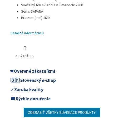
Svetelný tok svietidla v lúmenoch: 2300
Séria: SAPANA
Priemer (mm): 420
Detailné informácie
OPÝTAŤ SA
❤️ Overené zákazníkmi
🇸🇰 Slovenský e-shop
✓ Záruka kvality
🚚 Rýchle doručenie
ZOBRAZIŤ VŠETKY SÚVISIACE PRODUKTY