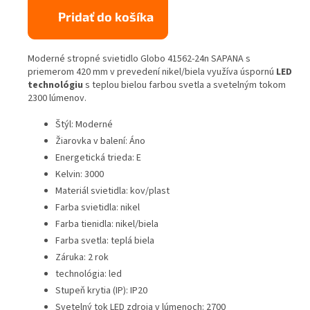
Pridať do košíka
Moderné stropné svietidlo Globo 41562-24n SAPANA s
priemerom 420 mm v prevedení nikel/biela využíva úspornú
LED
technológiu
s teplou bielou farbou svetla a svetelným tokom
2300 lúmenov.
Štýl: Moderné
Žiarovka v balení: Áno
Energetická trieda: E
Kelvin: 3000
Materiál svietidla: kov/plast
Farba svietidla: nikel
Farba tienidla: nikel/biela
Farba svetla: teplá biela
Záruka: 2 rok
technológia: led
Stupeň krytia (IP): IP20
Svetelný tok LED zdroja v lúmenoch: 2700