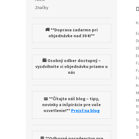
Značky
D
K
🚚 **Doprava zadarmo pri
E
objednávke nad 30 €!**
D
D
E
🛍️ Osobný odber dostupný –
F
vyzdvihnite si objednávku priamo u
F
nás
F
K
M
📖 **Čítajte náš blog – tipy,
M
novinky a inšpirácie pre vaše
t
osvetlenie!**
Prejsť na blog
s
S
S
S
💬 **Odborné poradenstvo pre