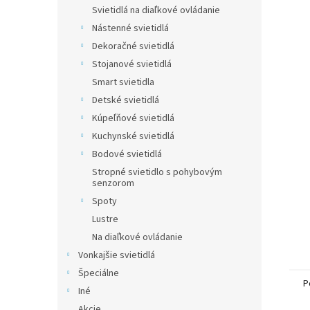
Svietidlá na diaľkové ovládanie
Nástenné svietidlá
Dekoračné svietidlá
Stojanové svietidlá
Smart svietidla
Detské svietidlá
Kúpeľňové svietidlá
Kuchynské svietidlá
Bodové svietidlá
Stropné svietidlo s pohybovým
senzorom
Spoty
Lustre
Na diaľkové ovládanie
Vonkajšie svietidlá
Špeciálne
P
Iné
Akcie