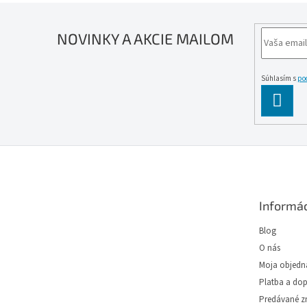
(žiar
NOVINKY A AKCIE MAILOM
Súhlasím s
po
PĹ™IH
SE
Z
á
p
ä
Informác
t
i
Blog
e
O nás
Moja objedn
Platba a do
Predávané z