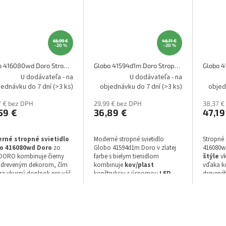
66,99 €
46,11 €
–20 %
–20 %
Globo 416080wd Doro Stropné svietidlo
Globo 41594d1m Doro Stropné svietidlo
U dodávateľa - na
U dodávateľa - na
jednávku do 7 dní
(>3 ks)
objednávku do 7 dní
(>3 ks)
objed
7 € bez DPH
29,99 € bez DPH
38,37 €
59 €
36,89 €
47,19
rné stropné svietidlo
Moderné stropné svietidlo
Stropné 
o 416080wd Doro
zo
Globo 41594d1m Doro v zlatej
416080w
 DORO kombinuje čierny
farbe s bielym tienidlom
štýle
vk
s dreveným dekorom, čím
kombinuje
kov/plast
vďaka k
ra vkusný doplnok pre váš
konštrukciu s úspornou
LED
drevenéh
ér. Toto svietidlo s LED
technológiou
. S energetickou
svietidl
ológiou a teplou bielou
triedou E poskytuje príjemné
priemer
u svetla má šírku 150 mm,
teplé biele svetlo s teplotou 3000
techno
 600 mm, výšku 30 mm,
Kelvinov.
ň krytia IP20, energetickú
Š
u E a záruku 2 rok