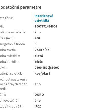
odatočné parametre
Interiérové
ategória
:
svietidlá
AN
:
9007371454006
iaľkové ovládanie
:
áno
ĺžka (mm)
:
200
nergetická trieda
:
E
arba svetla
:
Voliteľná
arba svietidla
:
zlatá
arba tienidla
:
biela
elvin
:
2700|4500|6500K
ateriál svietidla
:
kov/plast
ožnosť nastavenia
roch rôznych farieb
áno
vetla
:
éria
:
DORO
tmievateľné
:
áno
tupeň krytia (IP)
:
IP20