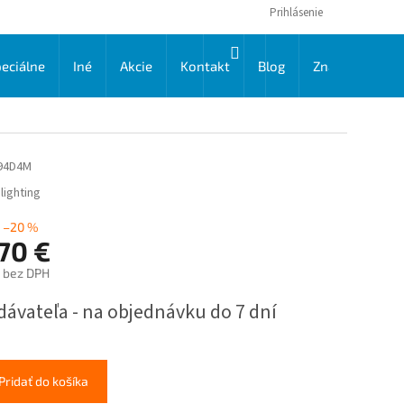
Prihlásenie
NÁKUPNÝ
eciálne
Iné
Akcie
Kontakt
Blog
Značky
KOŠÍK
94D4M
lighting
–20 %
70 €
€ bez DPH
ková
dávateľa - na objednávku do 7 dní
Pridať do košíka