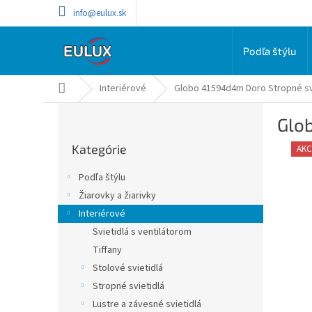
Prejsť
info@eulux.sk
na
obsah
Podľa štýlu
Domov
Interiérové
Globo 41594d4m Doro Stropné sv
B
Glo
o
Preskočiť
č
Kategórie
kategórie
AKC
n
ý
Podľa štýlu
p
Žiarovky a žiarivky
a
Interiérové
n
e
Svietidlá s ventilátorom
l
Tiffany
Stolové svietidlá
Stropné svietidlá
Lustre a závesné svietidlá