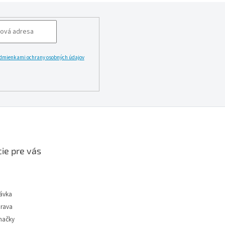
M
ovka v balení: Nie).
F
F
/
Ž
E
F
dmienkami ochrany osobných údajov
Z
t
LĂˇSIT
S
P
S
ie pre vás
ávka
prava
načky