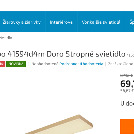
Žiarovky a žiarivky
Interiérové
Vonkajšie svietidlá
Šp
ietidlo
bo 41594d4m Doro Stropné svietidlo
415
Priemerné
Neohodnotené
Podrobnosti hodnotenia
Značka:
Globo 
IA
NOVINKA
hodnotenie
produktu
87,12 €
je
69,
0,0
56,67 
z
5
Jednot
U do
hviezdičiek.
cena: