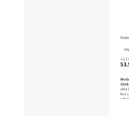
ob
43,5
53,
Mode
Glob
série
kov 
vytvá
interi
techn
farbo
dĺžku
stupe
tried