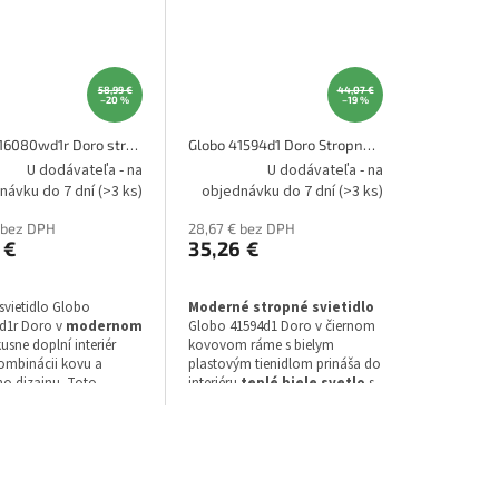
58,99 €
44,07 €
–20 %
–19 %
Globo 416080wd1r Doro stropné svietidlo
Globo 41594d1 Doro Stropné svietidlo
U dodávateľa - na
U dodávateľa - na
návku do 7 dní
(>3 ks)
objednávku do 7 dní
(>3 ks)
 bez DPH
28,67 € bez DPH
 €
35,26 €
svietidlo Globo
Moderné stropné svietidlo
d1r Doro v
modernom
Globo 41594d1 Doro v čiernom
usne doplní interiér
kovovom ráme s bielym
ombinácii kovu a
plastovým tienidlom prináša do
o dizajnu. Toto
interiéru
teplé biele svetlo
s
o zo
série DORO
s
výkonom 1200 lúmenov.
om 300 mm využíva
lógiu LED
.
týl: Moderné