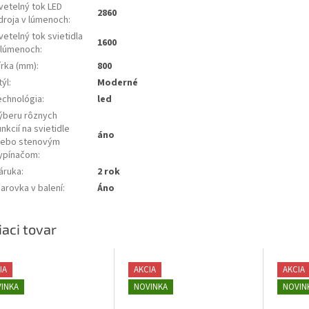
vetelný tok LED
2860
droja v lúmenoch
:
vetelný tok svietidla
1600
 lúmenoch
:
írka (mm)
:
800
týl
:
Moderné
echnológia
:
led
ýberu rôznych
unkcií na svietidle
áno
lebo stenovým
ypínačom
:
áruka
:
2 rok
iarovka v balení
:
Áno
iaci tovar
IA
AKCIA
AKCIA
INKA
NOVINKA
NOVIN