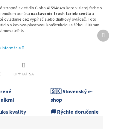
 stropné svietidlo Globo 41594d4m Doro v zlatej farbe s
tienidlom ponúka
nastavenie troch farieb svetla
a
ké ovládanie cez vypínač alebo diaľkový ovládač. Toto
etidlo s kovovo-plastovou konštrukciou a šírkou 800 mm
 stmievateľné.
Ďalší
produkt
é informácie
Č
OPÝTAŤ SA
erené
🇸🇰 Slovenský e-
níkmi
shop
uka kvality
🚚 Rýchle doručenie