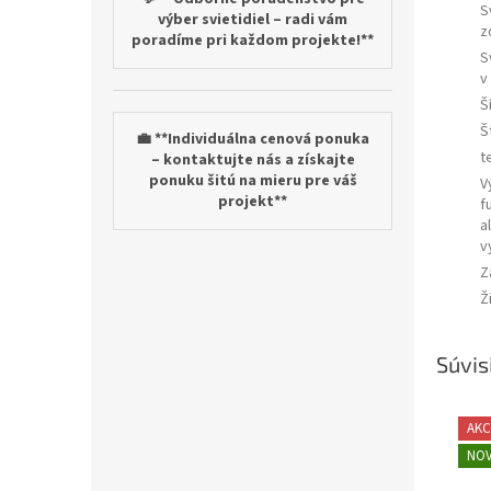
S
výber svietidiel – radi vám
z
poradíme pri každom projekte!**
S
v
Š
Š
💼 **Individuálna cenová ponuka
t
– kontaktujte nás a získajte
ponuku šitú na mieru pre váš
V
projekt**
f
a
v
Z
Ž
Súvis
AKC
NOV