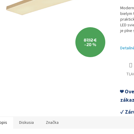
Moderné
bielym 
praktic
LED svi
je plne
87,12 €
–20 %
Detailn
TLA
❤️ Ov
zákaz
✓ Zár
opis
Diskusia
Značka