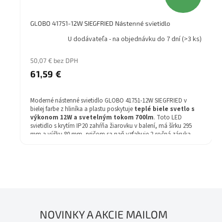
GLOBO 41751-12W SIEGFRIED Nástenné svietidlo
U dodávateľa - na objednávku do 7 dní
(>3 ks)
50,07 € bez DPH
61,59 €
Moderné nástenné svietidlo GLOBO 41751-12W SIEGFRIED v
bielej farbe z hliníka a plastu poskytuje
teplé biele svetlo s
výkonom 12W a svetelným tokom 700lm
. Toto LED
svietidlo s krytím IP20 zahŕňa žiarovku v balení, má šírku 295
mm a výšku 80 mm, pričom sa naň vzťahuje 2-ročná záruka.
NOVINKY A AKCIE MAILOM