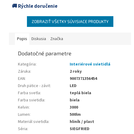
🚚 Rýchle doručenie
ZOBRAZIŤ VŠETKY SÚVISIACE PRODUKTY
Popis
Diskusia
Značka
Dodatočné parametre
Kategória
:
Interiérové svietidlá
Záruka
:
2 roky
EAN
:
9007371356454
Druh pätice - závit
:
LED
Farba svetla
:
teplá biela
Farba svietidla
:
biela
Kelvin
:
3000
Lumen
:
500lm
Materiál svietidla
:
hliník / plast
Séria
:
SIEGFRIED