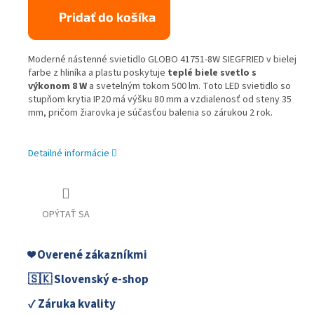
Pridať do košíka
Moderné nástenné svietidlo GLOBO 41751-8W SIEGFRIED v bielej
farbe z hliníka a plastu poskytuje
teplé biele svetlo s
výkonom 8 W
a svetelným tokom 500 lm. Toto LED svietidlo so
stupňom krytia IP20 má výšku 80 mm a vzdialenosť od steny 35
mm, pričom žiarovka je súčasťou balenia so zárukou 2 rok.
Detailné informácie
OPÝTAŤ SA
❤️ Overené zákazníkmi
🇸🇰 Slovenský e-shop
✓ Záruka kvality