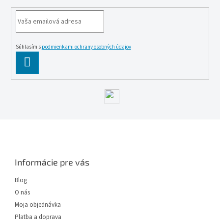
Súhlasím s
podmienkami ochrany osobných údajov
PĹ™IHLĂˇSIT
SE
Z
á
p
ä
Informácie pre vás
t
i
Blog
e
O nás
Moja objednávka
Platba a doprava