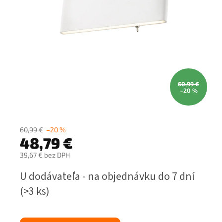
60,99 €
–20 %
60,99 €
–20 %
48,79 €
39,67 € bez DPH
Jednotková
U dodávateľa - na objednávku do 7 dní
cena:
(>3 ks)