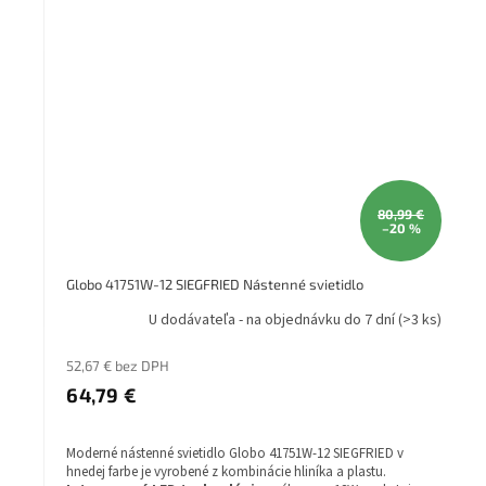
80,99 €
–20 %
Globo 41751W-12 SIEGFRIED Nástenné svietidlo
U dodávateľa - na objednávku do 7 dní
(>3 ks)
52,67 € bez DPH
64,79 €
Moderné nástenné svietidlo Globo 41751W-12 SIEGFRIED v
hnedej farbe je vyrobené z kombinácie hliníka a plastu.