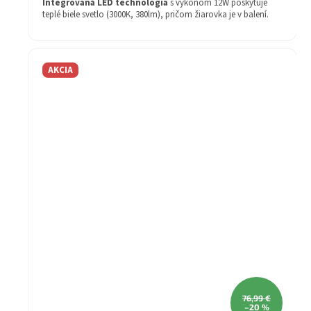
Integrovaná LED technológia
s výkonom 12W poskytuje
teplé biele svetlo (3000K, 380lm), pričom žiarovka je v balení.
Dĺžka svietidla je 295 mm a výška 80 mm. Disponuje stupňom
krytia IP20, druhom pätice LED a zárukou 2 rok.
AKCIA
76,99 €
–20 %