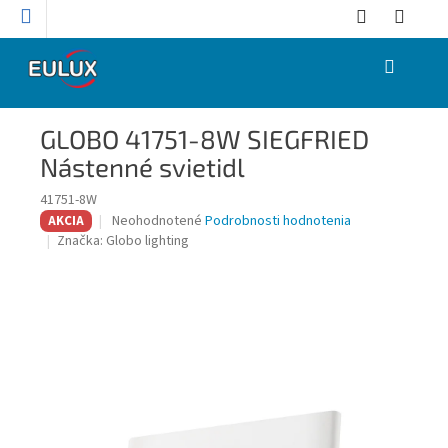
Prejsť
na
obsah
NÁKUPNÝ
KOŠÍK
GLOBO 41751-8W SIEGFRIED
Nástenné svietidl
41751-8W
Priemerné
Neohodnotené
Podrobnosti hodnotenia
AKCIA
hodnotenie
Značka:
Globo lighting
produktu
je
0,0
z
5
hviezdičiek.