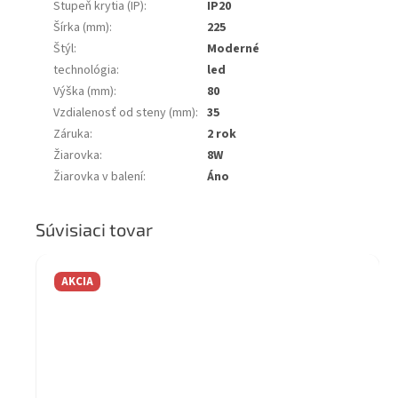
Stupeň krytia (IP)
:
IP20
Šírka (mm)
:
225
Štýl
:
Moderné
technológia
:
led
Výška (mm)
:
80
Vzdialenosť od steny (mm)
:
35
Záruka
:
2 rok
Žiarovka
:
8W
Žiarovka v balení
:
Áno
Súvisiaci tovar
AKCIA