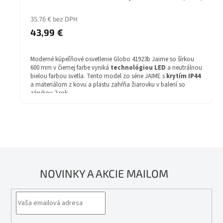
35,76 € bez DPH
43,99 €
Moderné kúpeľňové osvetlenie Globo 41923b Jaime so šírkou
600 mm v čiernej farbe vyniká
technológiou LED
a neutrálnou
bielou farbou svetla. Tento model zo série JAIME s
krytím IP44
a materiálom z kovu a plastu zahŕňa žiarovku v balení so
zárukou 2 rok.
NOVINKY A AKCIE MAILOM