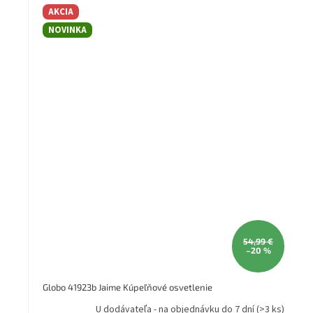
Žiarovka v balení: Áno
AKCIA
Farba tienidla: Chróm
Farba svietidla: chrom
NOVINKA
Energetická trieda: E
Materiál svietidla: kov/plast
Kelvin: 4000
Farba svetla: teplá biela
Záruka: 2 rok
technológia: led
Stupeň krytia (IP): IP20
Svetelný tok LED zdroja v lúmenoch: 1330
Séria: JAIME
Šírka (mm): 615
Svetelný tok svietidla v lúmenoch: 780
54,99 €
–20 %
Globo 41923b Jaime Kúpeľňové osvetlenie
U dodávateľa - na objednávku do 7 dní
(>3 ks)