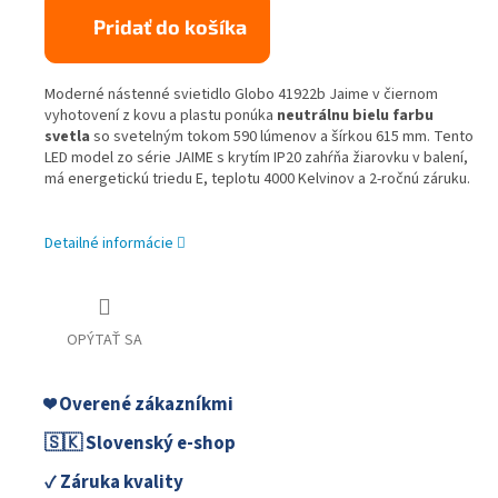
Pridať do košíka
Moderné nástenné svietidlo Globo 41922b Jaime v čiernom
vyhotovení z kovu a plastu ponúka
neutrálnu bielu farbu
svetla
so svetelným tokom 590 lúmenov a šírkou 615 mm. Tento
LED model zo série JAIME s krytím IP20 zahŕňa žiarovku v balení,
má energetickú triedu E, teplotu 4000 Kelvinov a 2-ročnú záruku.
Detailné informácie
OPÝTAŤ SA
❤️ Overené zákazníkmi
🇸🇰 Slovenský e-shop
✓ Záruka kvality