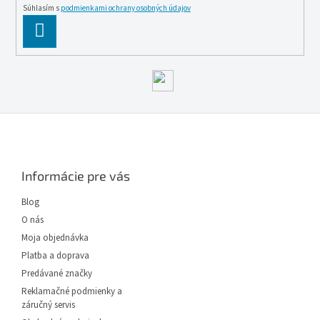
Súhlasím s
podmienkami ochrany osobných údajov
PĹ™IHLĂˇSIT
SE
Z
á
p
ä
Informácie pre vás
t
i
Blog
e
O nás
Moja objednávka
Platba a doprava
Predávané značky
Reklamačné podmienky a
záručný servis