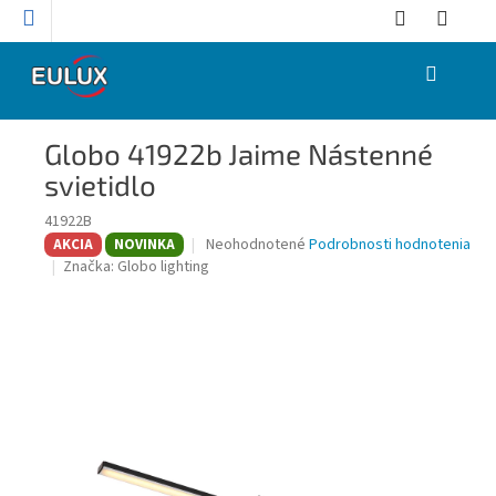
Prejsť
na
obsah
NÁKUPNÝ
KOŠÍK
Globo 41922b Jaime Nástenné
svietidlo
41922B
Priemerné
Neohodnotené
Podrobnosti hodnotenia
AKCIA
NOVINKA
hodnotenie
Značka:
Globo lighting
produktu
je
0,0
z
5
hviezdičiek.