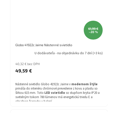
61,99 €
–20 %
Globo 41922c Jaime Nástenné svietidlo
U dodávateľa - na objednávku do 7 dní
(>3 ks)
40,32 € bez DPH
49,59 €
Nástenné svietidlo Globo 41922c Jaime v
modernom štýle
prináša do interiéru chrómové prevedenie z kovu a plastu so
šírkou 615 mm. Toto
LED svietidlo
so stupňom krytia IP20 a
svetelným tokom 780 lúmenov má energetickú triedu E a
obsahuje žiarovku v balení.
Štýl: Moderné