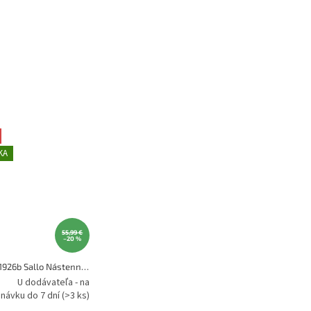
KA
55,99 €
–20 %
Globo 41926b Sallo Nástenné svietidlo
U dodávateľa - na
návku do 7 dní
(>3 ks)