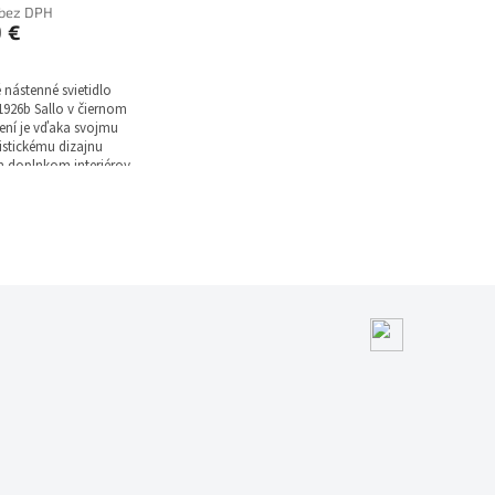
 bez DPH
9 €
nástenné svietidlo
926b Sallo v čiernom
ení je vďaka svojmu
stickému dizajnu
 doplnkom interiérov.
ovový model so
 600 mm
využíva
 LED technológiu so
ým tokom 500 lúmenov
ľnou farbou svetla v
3000 - 6000K, pričom
 je v balení a záruka
ok. Produkt spĺňa stupeň
P20, má čiernu farbu
 a čiernu farbu tienidla.