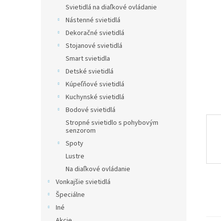
Svietidlá na diaľkové ovládanie
Nástenné svietidlá
Dekoračné svietidlá
Stojanové svietidlá
Smart svietidla
Detské svietidlá
Kúpeľňové svietidlá
Kuchynské svietidlá
Bodové svietidlá
Stropné svietidlo s pohybovým
senzorom
Spoty
Lustre
Na diaľkové ovládanie
Vonkajšie svietidlá
Špeciálne
Iné
Akcie