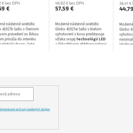
2 € bez DPH
46,82 € bez DPH
36,41 €
59 €
57,59 €
44,7
né nástenné svietidlo
Moderné nástenné svietidlo
Moderné 
 41927b Sallo v čiernom
Globo 41927w Sallo v bielom
Globo 41
om prevedení so šírkou
vyhotovení z kovu predstavuje
vyhotov
m prináša do interiéru
vďaka svojej
technológii LED
minimali
alistický dizajn. Toto
a šírke 800 mm efektívne riešenie
ideálnym
idlo s
technológiou LED
osvetlenia. Tento model zo
Tento
k
iteľnou farbou svetla 3000
série Sallo disponuje stupňom
šírkou
0 K disponuje svetelným
krytia IP20, ponúka voliteľnú
úspornú
 800 lúmenov a krytím
farbu svetla v rozsahu 3000 -
sveteln
6000 K a
žiarovku v balení
a volite
máte už k dispozícii so zárukou
rozsahu 
2 rok.
žiarovka
trvá 2 r
krytia I
svietidla
dmienkami ochrany osobných údajov
LĂˇSIT