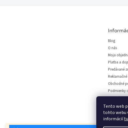
Z
á
p
ä
Informác
t
i
Blog
e
O nás
Moja objedn
Platba a do
Predávané z
Reklamačné 
Obchodné p
Podmienky o
Predajňa svie
Napíšte nám
Tento web p
tohto webu v
Kontakt
informácií
t