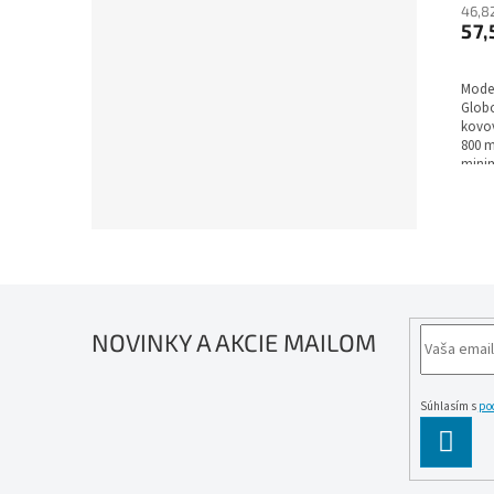
46,8
57,
Moder
Globo
kovov
800 m
minim
sviet
a vol
– 600
tokom
IP20.
NOVINKY A AKCIE MAILOM
Súhlasím s
po
PĹ™IH
SE