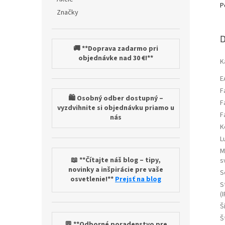
P
Značky
D
🚚 **Doprava zadarmo pri
objednávke nad 30 €!**
K
E
F
🛍️ Osobný odber dostupný –
F
vyzdvihnite si objednávku priamo u
F
nás
K
L
M
📖 **Čítajte náš blog – tipy,
s
novinky a inšpirácie pre vaše
S
osvetlenie!**
Prejsť na blog
S
(I
Š
Š
💬 **Odborné poradenstvo pre