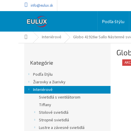
Prejsť
info@eulux.sk
na
obsah
Podľa štýlu
Domov
Interiérové
Globo 41926w Sallo Nástenné svi
B
Glob
o
Preskočiť
č
Kategórie
kategórie
AKC
n
ý
Podľa štýlu
p
Žiarovky a žiarivky
a
Interiérové
n
e
Svietidlá s ventilátorom
l
Tiffany
Stolové svietidlá
Stropné svietidlá
Lustre a závesné svietidlá