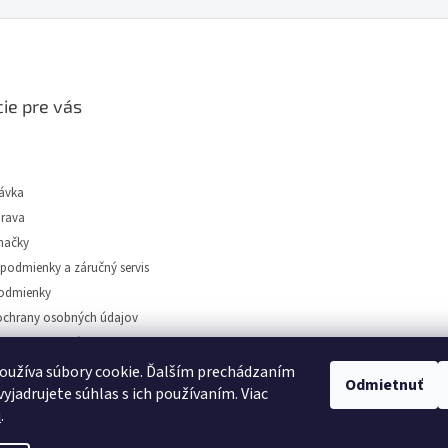
ie pre vás
ávka
prava
načky
podmienky a záručný servis
odmienky
chrany osobných údajov
tidiel Dunajská Streda
oužíva súbory cookie. Ďalším prechádzaním
Odmietnuť
yjadrujete súhlas s ich používaním. Viac
u
.