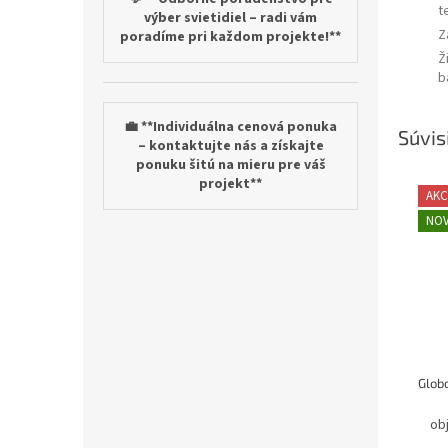
t
výber svietidiel – radi vám
Z
poradíme pri každom projekte!**
Ž
b
💼 **Individuálna cenová ponuka
Súvis
– kontaktujte nás a získajte
ponuku šitú na mieru pre váš
projekt**
AKC
NOV
ob