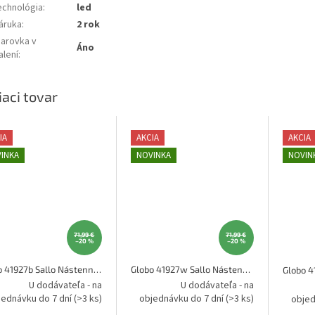
echnológia
:
led
áruka
:
2 rok
iarovka v
Áno
alení
:
iaci tovar
IA
AKCIA
AKCIA
INKA
NOVINKA
NOVIN
71,99 €
71,99 €
–20 %
–20 %
Globo 41927b Sallo Nástenné svietidlo
Globo 41927w Sallo Nástenné svietidlo
U dodávateľa - na
U dodávateľa - na
jednávku do 7 dní
(>3 ks)
objednávku do 7 dní
(>3 ks)
objed