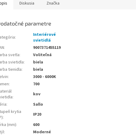
opis
Diskusia
Značka
odatočné parametre
Interiérové
ategória
:
svietidlá
AN
:
9007371455119
arba svetla
:
Voliteľná
arba svietidla
:
biela
arba tienidla
:
biela
elvin
:
3000 - 6000K
umen
:
700
ateriál
kov
vietidla
:
éria
:
Sallo
tupeň krytia
IP20
P)
:
írka (mm)
:
600
týl
:
Moderné