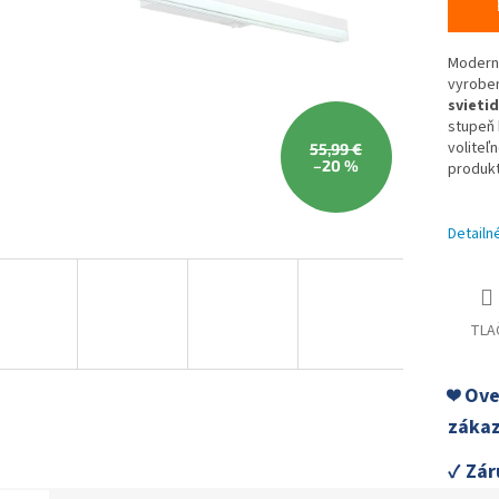
Moderné
vyroben
svietid
stupeň 
voliteľ
55,99 €
–20 %
produkt
Detailn
TLA
❤️ Ov
zákaz
✓ Zár