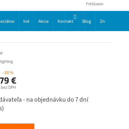
Prihlásenie
NÁKUPNÝ
eciálne
Iné
Akcie
Kontakt
Blog
Značky
KOŠÍK
6W
lighting
€
–20 %
79 €
€ bez DPH
ková
dávateľa - na objednávku do 7 dní
s)