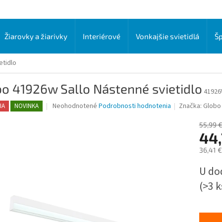
Žiarovky a žiarivky
Interiérové
Vonkajšie svietidlá
Šp
etidlo
o 41926w Sallo Nástenné svietidlo
4192
Priemerné
Neohodnotené
Podrobnosti hodnotenia
Značka:
Globo 
IA
NOVINKA
hodnotenie
produktu
55,99 
je
44,
0,0
36,41 
z
5
Jednot
U do
hviezdičiek.
cena:
(>3 k