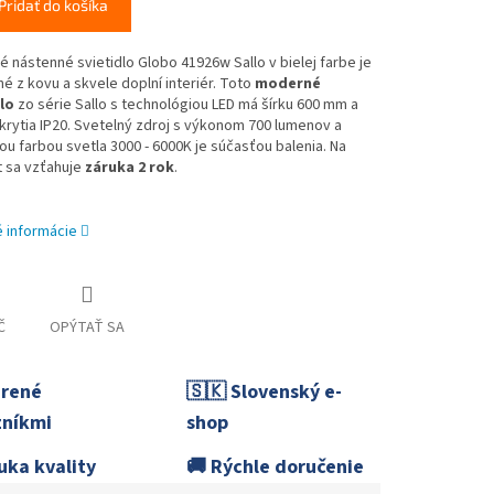
Pridať do košíka
 nástenné svietidlo Globo 41926w Sallo v bielej farbe je
é z kovu a skvele doplní interiér. Toto
moderné
lo
zo série Sallo s technológiou LED má šírku 600 mm a
krytia IP20. Svetelný zdroj s výkonom 700 lumenov a
nou farbou svetla 3000 - 6000K je súčasťou balenia. Na
 sa vzťahuje
záruka 2 rok
.
é informácie
Č
OPÝTAŤ SA
erené
🇸🇰 Slovenský e-
níkmi
shop
uka kvality
🚚 Rýchle doručenie