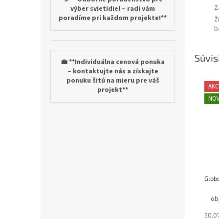
Z
výber svietidiel – radi vám
poradíme pri každom projekte!**
Ž
b
Súvis
💼 **Individuálna cenová ponuka
– kontaktujte nás a získajte
ponuku šitú na mieru pre váš
AKC
projekt**
NOV
ob
50,0