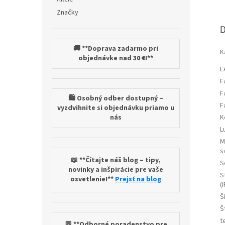
Značky
D
🚚 **Doprava zadarmo pri
K
objednávke nad 30 €!**
E
F
F
🛍️ Osobný odber dostupný –
F
vyzdvihnite si objednávku priamo u
nás
K
L
M
s
📖 **Čítajte náš blog – tipy,
S
novinky a inšpirácie pre vaše
S
osvetlenie!**
Prejsť na blog
(I
Š
Š
t
💬 **Odborné poradenstvo pre