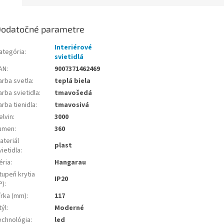
odatočné parametre
Interiérové
ategória
:
svietidlá
AN
:
9007371462469
arba svetla
:
teplá biela
arba svietidla
:
tmavošedá
arba tienidla
:
tmavosivá
elvin
:
3000
umen
:
360
ateriál
plast
vietidla
:
éria
:
Hangarau
tupeň krytia
IP20
P)
:
írka (mm)
:
117
týl
:
Moderné
echnológia
:
led