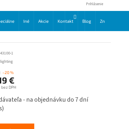
Prihlásenie
NÁKUPNÝ
eciálne
Iné
Akcie
Kontakt
Blog
Značky
KOŠÍK
43100-1
lighting
€
–20 %
19 €
€ bez DPH
ková
dávateľa - na objednávku do 7 dní
s)