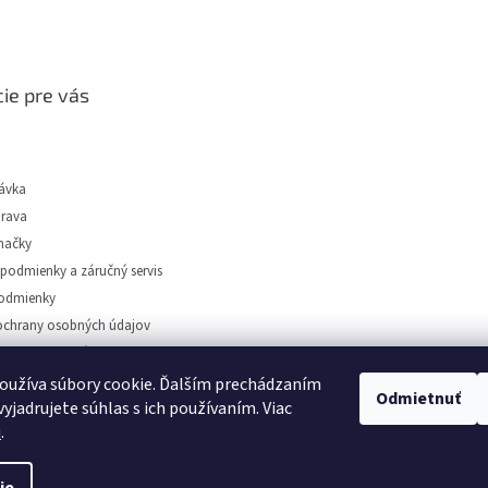
ie pre vás
ávka
prava
načky
podmienky a záručný servis
odmienky
chrany osobných údajov
tidiel Dunajská Streda
oužíva súbory cookie. Ďalším prechádzaním
Odmietnuť
yjadrujete súhlas s ich používaním. Viac
u
.
️