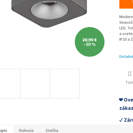
Moderné
tmavoše
LED. To
a svete
IP20 a ž
28,99 €
–20 %
Detailn
TLA
❤️ Ov
zákaz
✓ Zár
opis
Diskusia
Značka