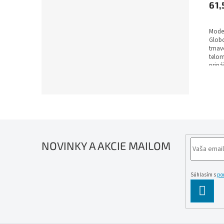
61,
Moder
Globo
tmavo
telom
priná
biel
halog
335 m
toko
3000 
IP20 
žiaro
rok.
NOVINKY A AKCIE MAILOM
Súhlasím s
po
PĹ™IH
SE