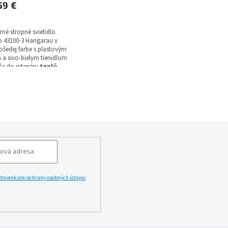
59 €
né stropné svietidlo
 43100-3 Hangarau v
šedej farbe s plastovým
 a sivo-bielym tienidlom
ša do interiéru
teplú
u farbu svetla
. Toto
énové svietidlo so šírkou
m disponuje svetelným
m 780 lumenov, teplotou
Kelvinov, stupňom krytia
a je dodávané so
vkou v balení so zárukou 2
dmienkami ochrany osobných údajov
LĂˇSIT