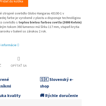
Pridať do košíka
 stropné svietidlo Globo Hangarau 43100-1 v
dej farbe je vyrobené z plastu a disponuje technológiou
to svietidlo s
teplou bielou farbou svetla (3000 Kelvin)
lným tokom 360 lumenov má šírku 117 mm, stupeň krytia
iarovku v balení so zárukou 2 rok.
é informácie
Č
OPÝTAŤ SA
erené
🇸🇰 Slovenský e-
níkmi
shop
uka kvality
🚚 Rýchle doručenie