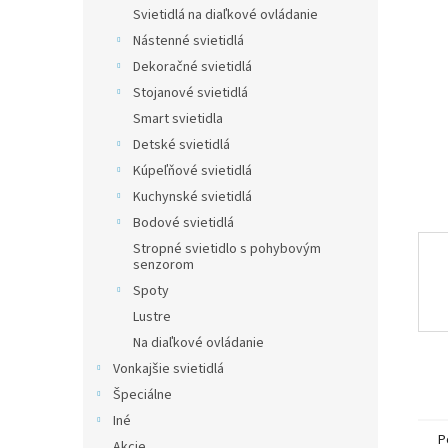
Svietidlá na diaľkové ovládanie
Nástenné svietidlá
Dekoračné svietidlá
Stojanové svietidlá
Smart svietidla
Detské svietidlá
Kúpeľňové svietidlá
Kuchynské svietidlá
Bodové svietidlá
Stropné svietidlo s pohybovým
senzorom
Spoty
Lustre
Na diaľkové ovládanie
Vonkajšie svietidlá
Špeciálne
Iné
P
Akcie