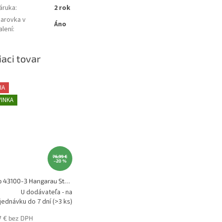
áruka
:
2 rok
iarovka v
Áno
alení
:
iaci tovar
IA
INKA
76,99 €
–20 %
Globo 43100-3 Hangarau Stropné svietidlo
U dodávateľa - na
jednávku do 7 dní
(>3 ks)
7 € bez DPH