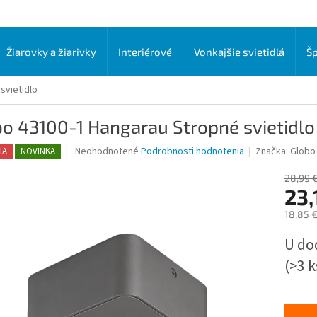
Žiarovky a žiarivky
Interiérové
Vonkajšie svietidlá
Šp
svietidlo
o 43100-1 Hangarau Stropné svietidlo
Priemerné
Neohodnotené
Podrobnosti hodnotenia
Značka:
Globo 
IA
NOVINKA
hodnotenie
produktu
28,99 
je
23,
0,0
18,85 
z
5
Jednot
U do
hviezdičiek.
cena:
(>3 k