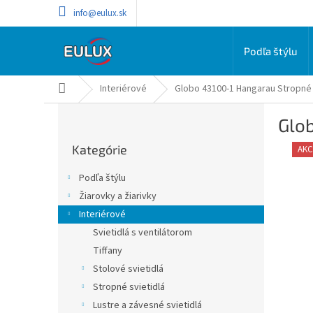
Prejsť
info@eulux.sk
na
obsah
Podľa štýlu
Domov
Interiérové
Globo 43100-1 Hangarau Stropné 
B
Glob
o
Preskočiť
č
Kategórie
kategórie
AKC
n
ý
Podľa štýlu
p
Žiarovky a žiarivky
a
Interiérové
n
e
Svietidlá s ventilátorom
l
Tiffany
Stolové svietidlá
Stropné svietidlá
Lustre a závesné svietidlá