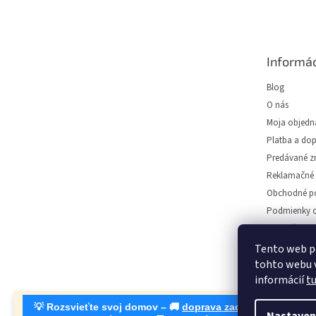
Z
á
p
ä
Informác
t
i
Blog
e
O nás
Moja objedn
Platba a do
Predávané z
Reklamačné 
Obchodné p
Podmienky o
Predajňa svie
Napíšte nám
Tento web p
tohto webu v
Kontakt
informácií
t
💡 Rozsvieťte svoj domov – 🚚
doprava zadarmo od 30 €
, 🛍