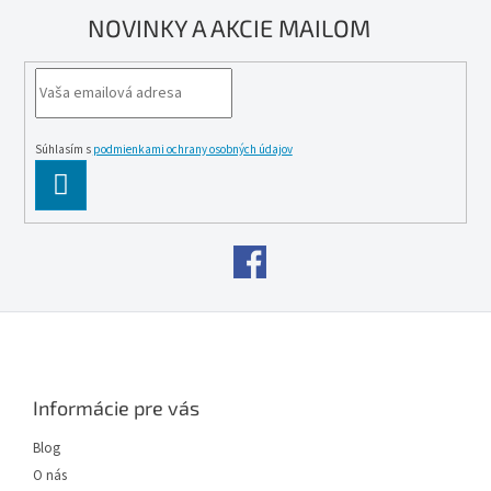
NOVINKY A AKCIE MAILOM
Súhlasím s
podmienkami ochrany osobných údajov
PĹ™IHLĂˇSIT
SE
Z
á
p
ä
Informácie pre vás
t
i
Blog
e
O nás