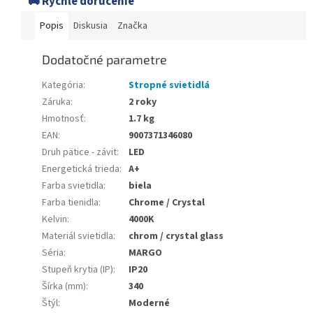
🚚 Rýchle doručenie
Popis
Diskusia
Značka
Dodatočné parametre
Kategória
:
Stropné svietidlá
Záruka
:
2 roky
Hmotnosť
:
1.7 kg
EAN
:
9007371346080
Druh pätice - závit
:
LED
Energetická trieda
:
A+
Farba svietidla
:
biela
Farba tienidla
:
Chrome / Crystal
Kelvin
:
4000K
Materiál svietidla
:
chrom / crystal glass
Séria
:
MARGO
Stupeň krytia (IP)
:
IP20
Šírka (mm)
:
340
Štýl
:
Moderné