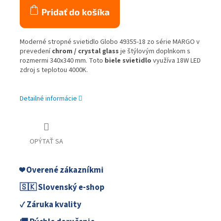
Pridať do košíka
Moderné stropné svietidlo Globo 49355-18 zo série MARGO v
prevedení
chrom / crystal glass
je štýlovým doplnkom s
rozmermi 340x340 mm. Toto
biele svietidlo
využíva 18W LED
zdroj s teplotou 4000K.
Detailné informácie
OPÝTAŤ SA
❤️ Overené zákazníkmi
🇸🇰 Slovenský e-shop
✓ Záruka kvality