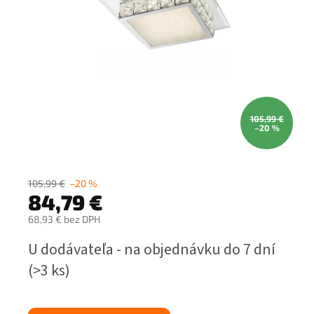
105,99 €
–20 %
105,99 €
–20 %
84,79 €
68,93 € bez DPH
Jednotková
U dodávateľa - na objednávku do 7 dní
cena:
(>3 ks)