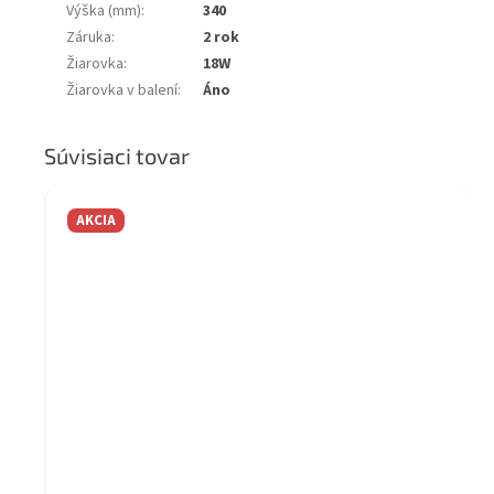
Výška (mm)
:
340
Záruka
:
2 rok
Žiarovka
:
18W
Žiarovka v balení
:
Áno
Súvisiaci tovar
AKCIA