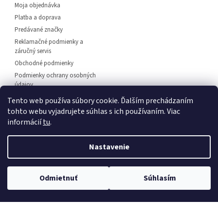
Moja objednávka
Platba a doprava
Predávané značky
Reklamačné podmienky a
záručný servis
Obchodné podmienky
Podmienky ochrany osobných
údajov
Predajňa svietidiel Dunajská
Tento web používa súbory cookie. Ďalším prechádzaním
Streda
tohto webu vyjadrujete súhlas s ich používaním. Viac
Napíšte nám
informácií
tu
.
Kontakt
Nastavenie
💡 Rozsvieťte svoj domov – 🚚
doprava zadarmo od
Vytvoril Shoptet
Odmietnuť
Súhlasím
30 €
, 🛍️
osobný odber
a 💬
odborné poradenstvo
!
Copyright 2026
EuLux.sk
. Všetky práva vyhradené.
Upraviť
nastavenie cookies