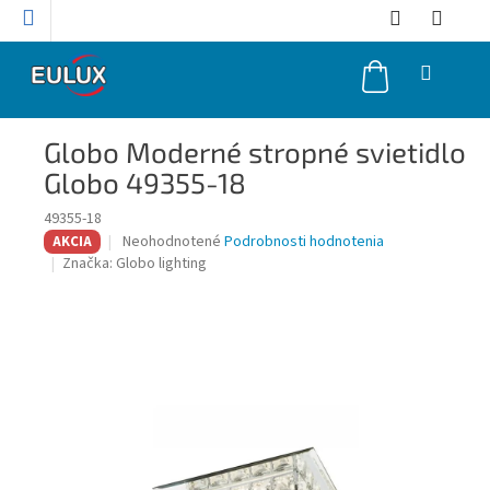
Prejsť
na
obsah
NÁKUPNÝ
KOŠÍK
Globo Moderné stropné svietidlo
Globo 49355-18
49355-18
Priemerné
Neohodnotené
Podrobnosti hodnotenia
AKCIA
hodnotenie
Značka:
Globo lighting
produktu
je
0,0
z
5
hviezdičiek.