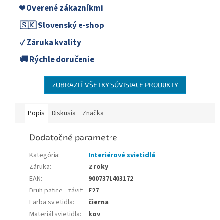
❤️ Overené zákazníkmi
🇸🇰 Slovenský e-shop
✓ Záruka kvality
🚚 Rýchle doručenie
ZOBRAZIŤ VŠETKY SÚVISIACE PRODUKTY
Popis
Diskusia
Značka
Dodatočné parametre
Kategória
:
Interiérové svietidlá
Záruka
:
2 roky
EAN
:
9007371403172
Druh pätice - závit
:
E27
Farba svietidla
:
čierna
Materiál svietidla
:
kov