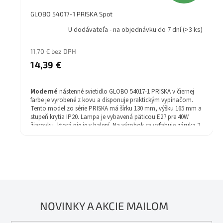
GLOBO 54017-1 PRISKA Spot
U dodávateľa - na objednávku do 7 dní
(>3 ks)
11,70 € bez DPH
14,39 €
Moderné
nástenné svietidlo GLOBO 54017-1 PRISKA v čiernej
farbe je vyrobené z kovu a disponuje praktickým vypínačom.
Tento model zo série PRISKA má šírku 130 mm, výšku 165 mm a
stupeň krytia IP20. Lampa je vybavená päticou E27 pre 40W
žiarovku, ktorá nie je v balení. Na výrobok sa vzťahuje záruka 2
rok.
NOVINKY A AKCIE MAILOM