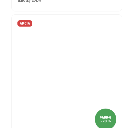
žiarovky 2x40w.
Štýl: Moderné
Materiál svietidla: kov
Žiarovka v balení: Nie
AKCIA
Farba svietidla: čierna
Žiarovka: 2x40w
Záruka: 2 rok
Stupeň krytia (IP): IP20
Druh pätice - závit: E27
Šírka (mm): 340
Výška (mm): 190
Séria: PRISKA
17,99 €
–20 %