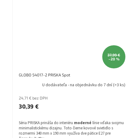
37,99 €
–20 %
GLOBO 54017-2 PRISKA Spot
U dodávateľa - na objednávku do 7 dní
(>3 ks)
24,71 € bez DPH
30,39 €
Séria PRISKA prináša do interiéru
moderné
línie vďaka svojmu
minimalistickému dizajnu. Toto čierne kovové svietidlo s
rozmermi 340 mm x 190 mm využíva dve pätice E27 pre