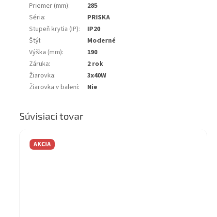
Priemer (mm)
:
285
Séria
:
PRISKA
Stupeň krytia (IP)
:
IP20
Štýl
:
Moderné
Výška (mm)
:
190
Záruka
:
2 rok
Žiarovka
:
3x40W
Žiarovka v balení
:
Nie
Súvisiaci tovar
AKCIA