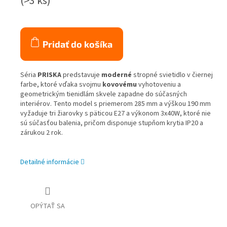
(>3 ks)
Pridať do košíka
Séria
PRISKA
predstavuje
moderné
stropné svietidlo v čiernej
farbe, ktoré vďaka svojmu
kovovému
vyhotoveniu a
geometrickým tienidlám skvele zapadne do súčasných
interiérov. Tento model s priemerom 285 mm a výškou 190 mm
vyžaduje tri žiarovky s päticou E27 a výkonom 3x40W, ktoré nie
sú súčasťou balenia, pričom disponuje stupňom krytia IP20 a
zárukou 2 rok.
Detailné informácie
OPÝTAŤ SA