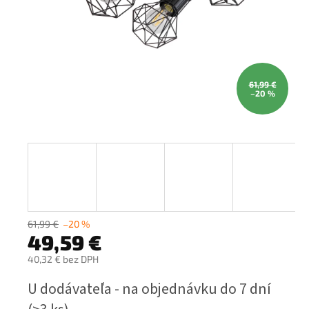
61,99 €
–20 %
61,99 €
–20 %
49,59 €
40,32 € bez DPH
Jednotková
U dodávateľa - na objednávku do 7 dní
cena: