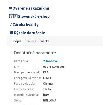
❤️ Overené zákazníkmi
🇸🇰 Slovenský e-shop
✓ Záruka kvality
🚚 Rýchle doručenie
Popis
Diskusia
Značka
Dodatočné parametre
Kategória
:
2-bodové
EAN
:
9007371403295
Druh pätice - závit
:
E14
Energetická trieda
:
E-A++
Farba svietidla
:
čierna
Farba tienidla
:
zlatá
Materiál svietidla
:
kov
Séria
:
BELLONA