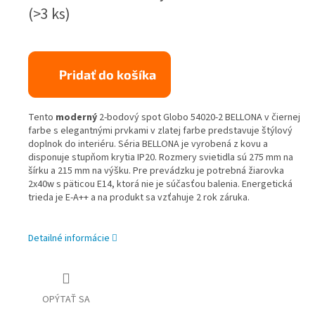
(>3 ks)
Pridať do košíka
Tento
moderný
2-bodový spot Globo 54020-2 BELLONA v čiernej
farbe s elegantnými prvkami v zlatej farbe predstavuje štýlový
doplnok do interiéru. Séria BELLONA je vyrobená z kovu a
disponuje stupňom krytia IP20. Rozmery svietidla sú 275 mm na
šírku a 215 mm na výšku. Pre prevádzku je potrebná žiarovka
2x40w s päticou E14, ktorá nie je súčasťou balenia. Energetická
trieda je E-A++ a na produkt sa vzťahuje 2 rok záruka.
Detailné informácie
OPÝTAŤ SA