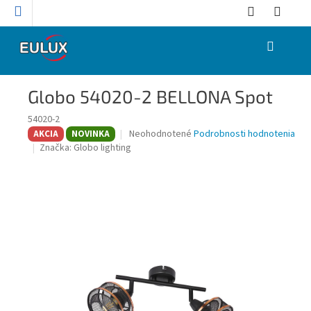
Prejsť
na
obsah
NÁKUPNÝ
KOŠÍK
Globo 54020-2 BELLONA Spot
54020-2
Priemerné
Neohodnotené
Podrobnosti hodnotenia
AKCIA
NOVINKA
hodnotenie
Značka:
Globo lighting
produktu
je
0,0
z
5
hviezdičiek.