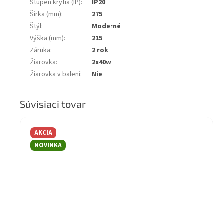
Stupeň krytia (IP)
:
IP20
Šírka (mm)
:
275
Štýl
:
Moderné
Výška (mm)
:
215
Záruka
:
2 rok
Žiarovka
:
2x40w
Žiarovka v balení
:
Nie
Súvisiaci tovar
AKCIA
NOVINKA