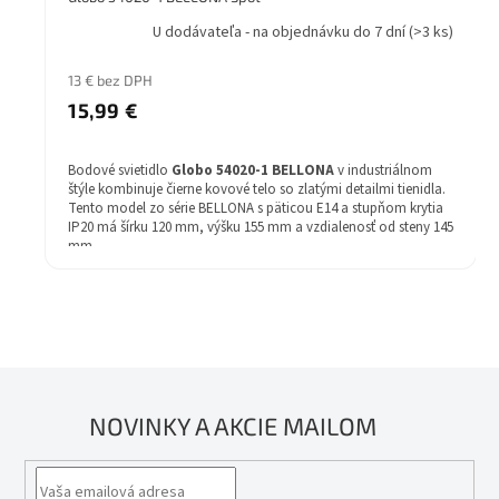
U dodávateľa - na objednávku do 7 dní
(>3 ks)
13 € bez DPH
15,99 €
Bodové svietidlo
Globo 54020-1 BELLONA
v industriálnom
štýle kombinuje čierne kovové telo so zlatými detailmi tienidla.
Tento model zo série BELLONA s päticou E14 a stupňom krytia
IP20 má šírku 120 mm, výšku 155 mm a vzdialenosť od steny 145
mm.
Materiál svietidla: kov
Farba svietidla: čierna
Farba tienidla: zlatá
Žiarovka: 40W
Druh pätice - závit: E14
Žiarovka v balení: Nie
Energetická trieda: E-A++
Stupeň krytia (IP): IP20
NOVINKY A AKCIE MAILOM
Šírka (mm): 120
Výška (mm): 155
Vzdialenosť od steny (mm): 145
Séria: BELLONA