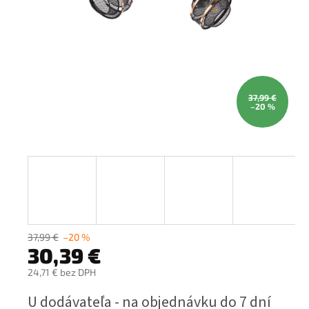
37,99 €
–20 %
37,99 €
–20 %
30,39 €
24,71 € bez DPH
Jednotková
U dodávateľa - na objednávku do 7 dní
cena: