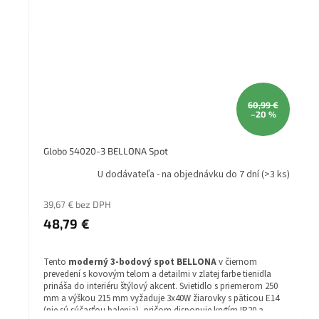
60,99 €
–20 %
Globo 54020-3 BELLONA Spot
U dodávateľa - na objednávku do 7 dní
(>3 ks)
39,67 € bez DPH
48,79 €
Tento
moderný 3-bodový spot BELLONA
v čiernom
prevedení s kovovým telom a detailmi v zlatej farbe tienidla
prináša do interiéru štýlový akcent. Svietidlo s priemerom 250
mm a výškou 215 mm vyžaduje 3x40W žiarovky s päticou E14
(nie sú súčasťou balenia), pričom disponuje krytím IP20 a