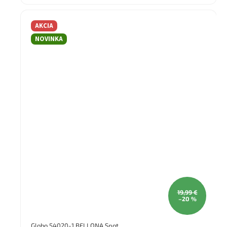
zárukou 2 rok.
AKCIA
NOVINKA
19,99 €
–20 %
Globo 54020-1 BELLONA Spot