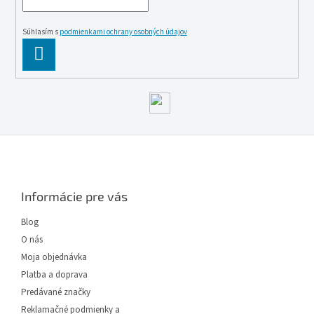
Záruka: 2 rok
Súhlasím s
podmienkami ochrany osobných údajov
PĹ™IHLĂˇSIT
SE
Z
á
p
ä
Informácie pre vás
t
i
Blog
e
O nás
Moja objednávka
Platba a doprava
Predávané značky
Reklamačné podmienky a