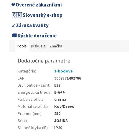
❤️ Overené zákazníkmi
🇸🇰 Slovenský e-shop
✓ Záruka kvality
🚚 Rýchle doručenie
Popis
Diskusia
Značka
Dodatočné parametre
Kategória
:
3-bodové
EAN
:
9007371402786
Druh pätice - závit
:
E27
Energetická trieda
:
E-A++
Farba svietidla
:
čierna
Materiál svietidla
:
Kov/Drevo
Priemer (mm)
:
250
Séria
:
JOSINA
Stupeň krytia (IP)
:
IP20