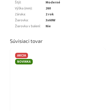
Štýl
:
Moderné
Výška (mm)
:
260
Záruka
:
2 rok
Žiarovka
:
3x60W
Žiarovka v balení
:
Nie
Súvisiaci tovar
AKCIA
NOVINKA