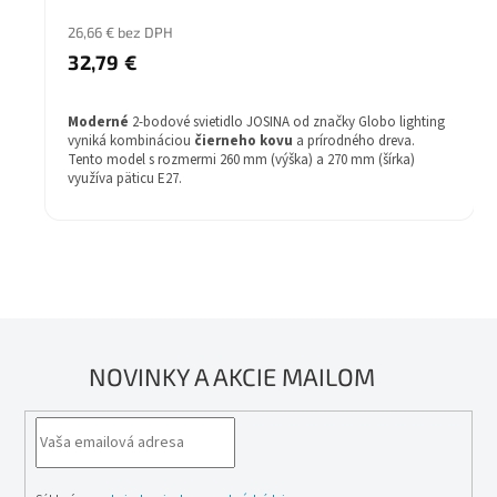
26,66 € bez DPH
32,79 €
Moderné
2-bodové svietidlo JOSINA od značky Globo lighting
vyniká kombináciou
čierneho kovu
a prírodného dreva.
Tento model s rozmermi 260 mm (výška) a 270 mm (šírka)
využíva päticu E27.
Štýl: Moderné
Materiál svietidla: kov
Žiarovka v balení: Nie
Farba svietidla: čierna
Žiarovka: 2x60W
Energetická trieda: E-A++
Záruka: 2 rok
Stupeň krytia (IP): IP20
Druh pätice - závit: E27
NOVINKY A AKCIE MAILOM
Výška (mm): 260
Šírka (mm): 270
Séria: JOSINA