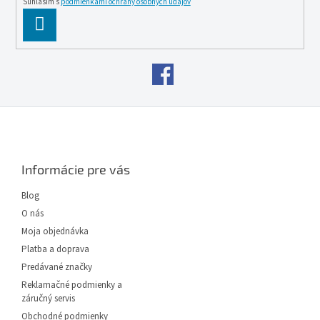
Súhlasím s
podmienkami ochrany osobných údajov
PĹ™IHLĂˇSIT
SE
Z
á
p
ä
Informácie pre vás
t
i
Blog
e
O nás
Moja objednávka
Platba a doprava
Predávané značky
Reklamačné podmienky a
záručný servis
Obchodné podmienky