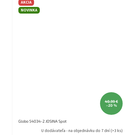
AKCIA
(mm): 170 Séria: JOSINA Vzdialenosť od steny (mm): 240
NOVINKA
40,99 €
–20 %
Globo 54034-2 JOSINA Spot
U dodávateľa - na objednávku do 7 dní
(>3 ks)