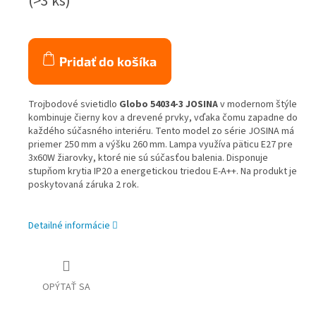
(>3 ks)
Pridať do košíka
Trojbodové svietidlo
Globo 54034-3 JOSINA
v modernom štýle
kombinuje čierny kov a drevené prvky, vďaka čomu zapadne do
každého súčasného interiéru. Tento model zo série JOSINA má
priemer 250 mm a výšku 260 mm. Lampa využíva päticu E27 pre
3x60W žiarovky, ktoré nie sú súčasťou balenia. Disponuje
stupňom krytia IP20 a energetickou triedou E-A++. Na produkt je
poskytovaná záruka 2 rok.
Detailné informácie
OPÝTAŤ SA