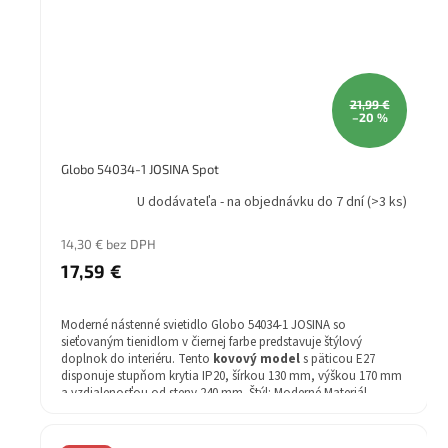
21,99 €
–20 %
Globo 54034-1 JOSINA Spot
U dodávateľa - na objednávku do 7 dní
(>3 ks)
14,30 € bez DPH
17,59 €
Moderné nástenné svietidlo Globo 54034-1 JOSINA so
sieťovaným tienidlom v čiernej farbe predstavuje štýlový
doplnok do interiéru. Tento
kovový model
s päticou E27
disponuje stupňom krytia IP20, šírkou 130 mm, výškou 170 mm
a vzdialenosťou od steny 240 mm. Štýl: Moderné Materiál
svietidla: kov Žiarovka v balení: Nie Farba svietidla: čierna
Žiarovka: 60W Energetická trieda: E-A++ Záruka: 2 rok Stupeň
krytia (IP): IP20 Druh pätice - závit: E27 Šírka (mm): 130 Výška