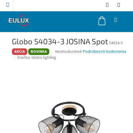
Prejsť
na
obsah
NÁKUPNÝ
KOŠÍK
Globo 54034-3 JOSINA Spot
54034-3
Priemerné
Neohodnotené
Podrobnosti hodnotenia
AKCIA
NOVINKA
hodnotenie
Značka:
Globo lighting
produktu
je
0,0
z
5
hviezdičiek.