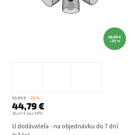
55,99 €
–20 %
55,99 €
–20 %
44,79 €
36,41 € bez DPH
Jednotková
U dodávateľa - na objednávku do 7 dní
cena: