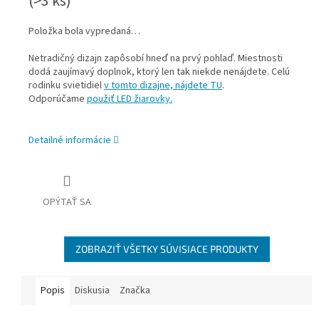
(>3 ks)
Položka bola vypredaná…
Netradičný dizajn zapôsobí hneď na prvý pohlaď. Miestnosti
dodá zaujímavý doplnok, ktorý len tak niekde nenájdete. Celú
rodinku svietidiel
v tomto dizajne, nájdete TU
.
Odporúčame
použiť LED žiarovky.
Detailné informácie
OPÝTAŤ SA
ZOBRAZIŤ VŠETKY SÚVISIACE PRODUKTY
Popis
Diskusia
Značka