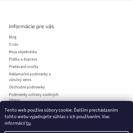
Z
á
p
ä
Informácie pre vás
t
i
Blog
e
O nás
Moja objednávka
Platba a doprava
Predávané značky
Reklamačné podmienky a
záručný servis
Obchodné podmienky
Podmienky ochrany osobných
údajov
Predajňa svietidiel Dunajská
Tento web používa súbory cookie. Ďalším prechádzaním
Streda
tohto webu vyjadrujete súhlas s ich používaním. Viac
Napíšte nám
informácií
tu
.
Kontakt