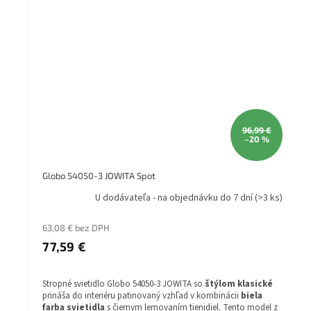
96,99 €
–20 %
Globo 54050-3 JOWITA Spot
U dodávateľa - na objednávku do 7 dní
(>3 ks)
63,08 € bez DPH
77,59 €
Stropné svietidlo Globo 54050-3 JOWITA so
štýlom klasické
prináša do interiéru patinovaný vzhľad v kombinácii
biela
farba svietidla
s čiernym lemovaním tienidiel. Tento model z