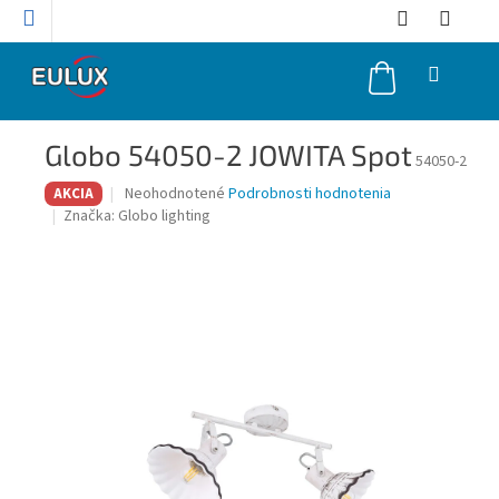
Prejsť
na
obsah
NÁKUPNÝ
KOŠÍK
Globo 54050-2 JOWITA Spot
54050-2
Priemerné
Neohodnotené
Podrobnosti hodnotenia
AKCIA
hodnotenie
Značka:
Globo lighting
produktu
je
0,0
z
5
hviezdičiek.