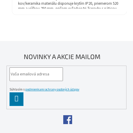
kov/keramika materiálu disponuje krytím IP20, priemerom 520
mm a výškou 250 mm, pričom vyžaduje tri žiarovky s päticou
E27 a výkonom 3x40W (nie sú súčasťou balenia).
NOVINKY A AKCIE MAILOM
Súhlasím s
podmienkami ochrany osobných údajov
PĹ™IHLĂˇSIT
SE