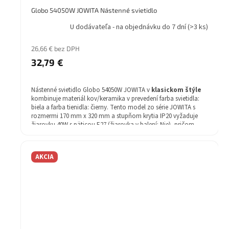
Globo 54050W JOWITA Nástenné svietidlo
U dodávateľa - na objednávku do 7 dní
(>3 ks)
26,66 € bez DPH
32,79 €
Nástenné svietidlo Globo 54050W JOWITA v
klasickom štýle
kombinuje materiál kov/keramika v prevedení farba svietidla:
biela a farba tienidla: čierny. Tento model zo série JOWITA s
rozmermi 170 mm x 320 mm a stupňom krytia IP20 vyžaduje
žiarovku 40W s päticou E27 (žiarovka v balení: Nie), pričom
záruka je 2 rok.
AKCIA