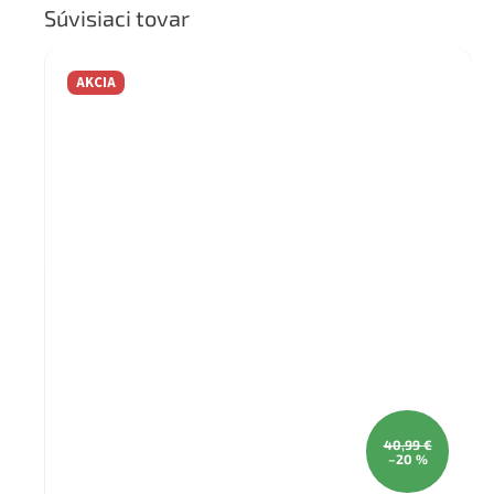
Súvisiaci tovar
AKCIA
40,99 €
–20 %