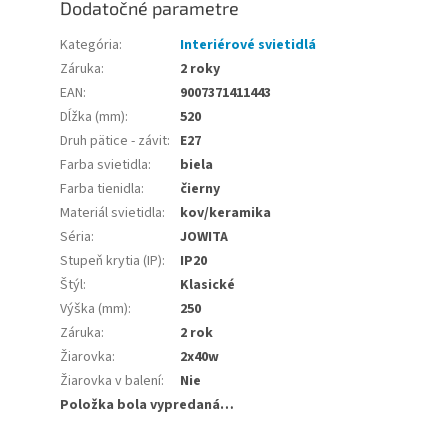
Dodatočné parametre
Kategória
:
Interiérové svietidlá
Záruka
:
2 roky
EAN
:
9007371411443
Dĺžka (mm)
:
520
Druh pätice - závit
:
E27
Farba svietidla
:
biela
Farba tienidla
:
čierny
Materiál svietidla
:
kov/keramika
Séria
:
JOWITA
Stupeň krytia (IP)
:
IP20
Štýl
:
Klasické
Výška (mm)
:
250
Záruka
:
2 rok
Žiarovka
:
2x40w
Žiarovka v balení
:
Nie
Položka bola vypredaná…