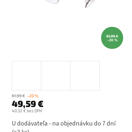
61,99 €
–20 %
61,99 €
–20 %
49,59 €
40,32 € bez DPH
Jednotková
U dodávateľa - na objednávku do 7 dní
cena: