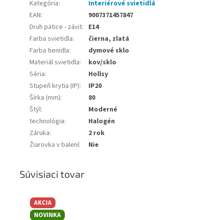
Kategória
:
Interiérové svietidlá
EAN
:
9007371457847
Druh pätice - závit
:
E14
Farba svietidla
:
čierna, zlatá
Farba tienidla
:
dymové sklo
Materiál svietidla
:
kov/sklo
Séria
:
Hollsy
Stupeň krytia (IP)
:
IP20
Šírka (mm)
:
80
Štýl
:
Moderné
technológia
:
Halogén
Záruka
:
2 rok
Žiarovka v balení
:
Nie
Súvisiaci tovar
AKCIA
NOVINKA