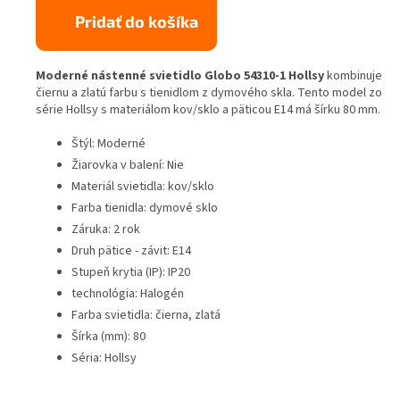
Pridať do košíka
Moderné nástenné svietidlo Globo 54310-1 Hollsy
kombinuje
čiernu a zlatú farbu s tienidlom z dymového skla. Tento model zo
série Hollsy s materiálom kov/sklo a päticou E14 má šírku 80 mm.
Štýl: Moderné
Žiarovka v balení: Nie
Materiál svietidla: kov/sklo
Farba tienidla: dymové sklo
Záruka: 2 rok
Druh pätice - závit: E14
Stupeň krytia (IP): IP20
technológia: Halogén
Farba svietidla: čierna, zlatá
Šírka (mm): 80
Séria: Hollsy