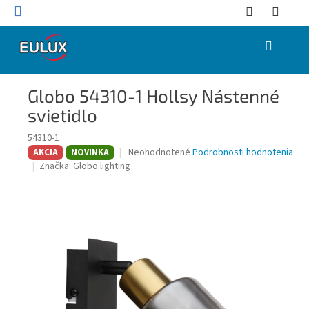
Prejsť
na
obsah
NÁKUPNÝ
KOŠÍK
Globo 54310-1 Hollsy Nástenné
svietidlo
54310-1
Priemerné
Neohodnotené
Podrobnosti hodnotenia
AKCIA
NOVINKA
hodnotenie
Značka:
Globo lighting
produktu
je
0,0
z
5
hviezdičiek.