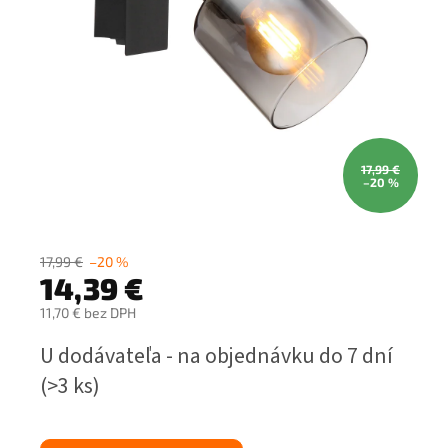
17,99 €
–20 %
17,99 €
–20 %
14,39 €
11,70 € bez DPH
Jednotková
U dodávateľa - na objednávku do 7 dní
cena:
(>3 ks)