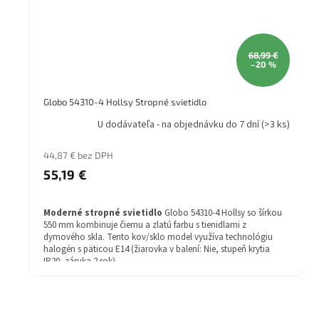
68,99 €
–20 %
Globo 54310-4 Hollsy Stropné svietidlo
U dodávateľa - na objednávku do 7 dní
(>3 ks)
44,87 € bez DPH
55,19 €
Moderné stropné svietidlo
Globo 54310-4 Hollsy so šírkou
550 mm kombinuje čiernu a zlatú farbu s tienidlami z
dymového skla. Tento kov/sklo model využíva technológiu
halogén s päticou E14 (žiarovka v balení: Nie, stupeň krytia
IP20, záruka 2 rok).