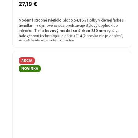
27,19 €
Moderné stropné svietidlo Globo 54310-2 Hollsy v čiernej farbe s
tienidlami z dymového skla predstavuje štýlový doplnok do
interiéru. Tento
kovový model so šírkou 250 mm
využíva
halogénovú technológiu a päticu E14 (žiarovka nie je v balení,
stupeň krytia IP20, záruka 2 roky).
AKCIA
NOVINKA