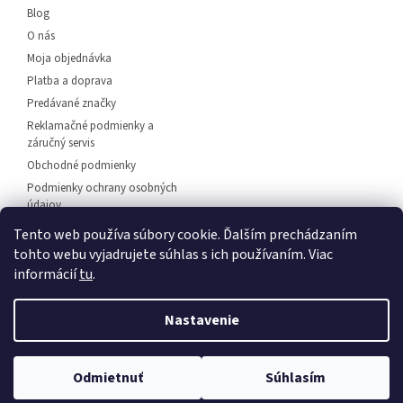
i
Blog
e
O nás
Moja objednávka
Platba a doprava
Predávané značky
Reklamačné podmienky a
záručný servis
Obchodné podmienky
Podmienky ochrany osobných
údajov
Predajňa svietidiel Dunajská
Tento web používa súbory cookie. Ďalším prechádzaním
Streda
tohto webu vyjadrujete súhlas s ich používaním. Viac
Napíšte nám
informácií
tu
.
Kontakt
Nastavenie
💡 Rozsvieťte svoj domov – 🚚
doprava zadarmo od
Vytvoril Shoptet
Odmietnuť
Súhlasím
30 €
, 🛍️
osobný odber
a 💬
odborné poradenstvo
!