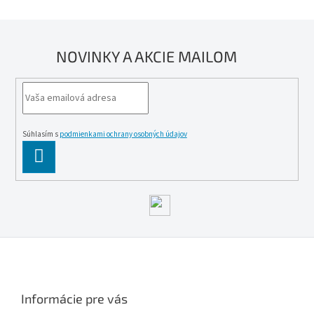
NOVINKY A AKCIE MAILOM
Súhlasím s
podmienkami ochrany osobných údajov
PĹ™IHLĂˇSIT
SE
Z
á
p
ä
Informácie pre vás
t