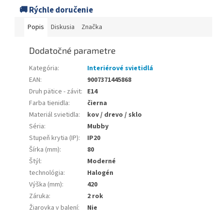
🚚 Rýchle doručenie
Popis
Diskusia
Značka
Dodatočné parametre
Kategória
:
Interiérové svietidlá
EAN
:
9007371445868
Druh pätice - závit
:
E14
Farba tienidla
:
čierna
Materiál svietidla
:
kov / drevo / sklo
Séria
:
Mubby
Stupeň krytia (IP)
:
IP20
Šírka (mm)
:
80
Štýl
:
Moderné
technológia
:
Halogén
Výška (mm)
:
420
Záruka
:
2 rok
Žiarovka v balení
:
Nie