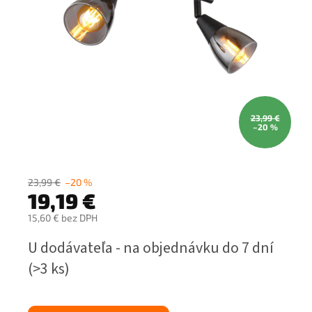
23,99 €
–20 %
23,99 €
–20 %
19,19 €
15,60 € bez DPH
Jednotková
U dodávateľa - na objednávku do 7 dní
cena:
(>3 ks)