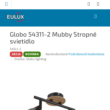
Prejsť
na
obsah
NÁKUPNÝ
KOŠÍK
Globo 54311-2 Mubby Stropné
svietidlo
54311-2
Priemerné
Neohodnotené
Podrobnosti hodnotenia
AKCIA
NOVINKA
hodnotenie
Značka:
Globo lighting
produktu
je
0,0
z
5
hviezdičiek.