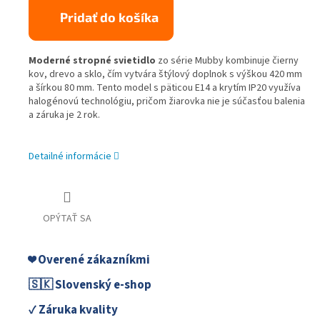
Pridať do košíka
Moderné stropné svietidlo
zo série Mubby kombinuje čierny
kov, drevo a sklo, čím vytvára štýlový doplnok s výškou 420 mm
a šírkou 80 mm. Tento model s päticou E14 a krytím IP20 využíva
halogénovú technológiu, pričom žiarovka nie je súčasťou balenia
a záruka je 2 rok.
Detailné informácie
OPÝTAŤ SA
❤️ Overené zákazníkmi
🇸🇰 Slovenský e-shop
✓ Záruka kvality