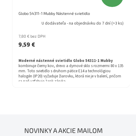
Globo 54311-1 Mubby Nástenné svietidlo
U dodávateľa - na objednávku do 7 dní
(>3 ks)
7,80 € bez DPH
9,59 €
Moderné nástenné svietidlo Globo 54311-1 Mubby
kombinuje čierny kov, drevo a dymové sklo s rozmermi 80 x 135
mm. Toto svietidlo s druhom pätice E14 a technológiou
halogén (IP20) vyžaduje žiarovku, ktorá nie je v balení, pričom
sa naň vzťahuje 2 rok záruka.
NOVINKY A AKCIE MAILOM