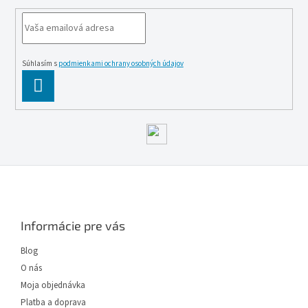
Súhlasím s
podmienkami ochrany osobných údajov
PĹ™IHLĂˇSIT
SE
Z
á
p
ä
Informácie pre vás
t
i
Blog
e
O nás
Moja objednávka
Platba a doprava