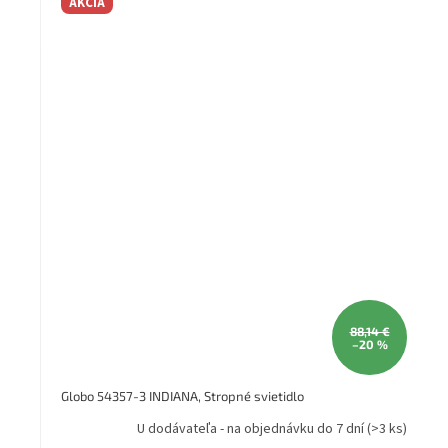
AKCIA
88,14 €
–20 %
Globo 54357-3 INDIANA, Stropné svietidlo
U dodávateľa - na objednávku do 7 dní
(>3 ks)