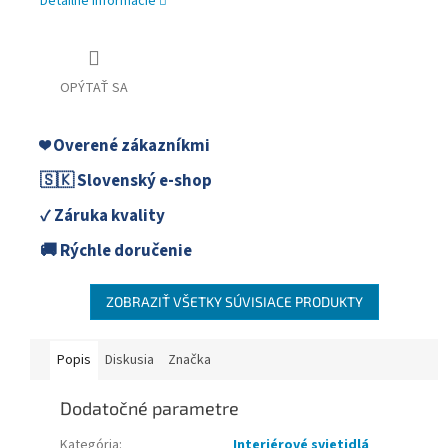
Detailné informácie
OPÝTAŤ SA
❤️ Overené zákazníkmi
🇸🇰 Slovenský e-shop
✓ Záruka kvality
🚚 Rýchle doručenie
ZOBRAZIŤ VŠETKY SÚVISIACE PRODUKTY
Popis
Diskusia
Značka
Dodatočné parametre
Kategória
:
Interiérové svietidlá