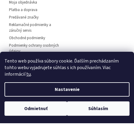
Moja objednávka
Platba a doprava
Predávané značky
Reklamačné podmienky a
záručný servis
Obchodné podmienky
Podmienky ochrany osobných
údajov
Predajňa svietidiel Dunajská
Tento web používa súbory cookie. Ďalším prechádzaním
Streda
tohto webu vyjadrujete súhlas s ich používaním. Viac
Napíšte nám
informácií
tu
.
Kontakt
Nastavenie
💡 Rozsvieťte svoj domov – 🚚
doprava zadarmo od
Vytvoril Shoptet
Odmietnuť
Súhlasím
30 €
, 🛍️
osobný odber
a 💬
odborné poradenstvo
!
Copyright 2026
EuLux.sk
. Všetky práva vyhradené.
Upraviť
nastavenie cookies