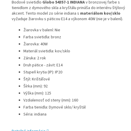
Bodové svietidlo
Globo 54357-1 INDIANA
v bronzovej farbe s
tienidlom z dymového skla a kryštálu prináša do interiéru štýlový
akcent. Tento model zo série indiana s
materiálom kov/sklo
vyžaduje žiarovku s päticou E14 a výkonom 40W (nie je v balení).
Žiarovka v balení: Nie
Farba svietidla: bronz
Žiarovka: 40W
Materiál svietidla: kov/sklo
Záruka: 2 rok
Druh pätice - závit: E14
Stupeň krytia (IP): IP20
Štýl: Krištáľové
Šírka (mm): 92
Výška (mm): 125
Vzdialenosť od steny (mm): 160
Farba tienidla: Dymové sklo/ kryštál
Séria: indiana