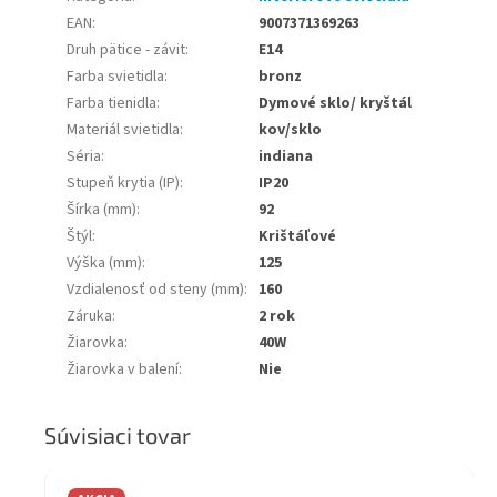
EAN
:
9007371369263
Druh pätice - závit
:
E14
Farba svietidla
:
bronz
Farba tienidla
:
Dymové sklo/ kryštál
Materiál svietidla
:
kov/sklo
Séria
:
indiana
Stupeň krytia (IP)
:
IP20
Šírka (mm)
:
92
Štýl
:
Krištáľové
Výška (mm)
:
125
Vzdialenosť od steny (mm)
:
160
Záruka
:
2 rok
Žiarovka
:
40W
Žiarovka v balení
:
Nie
Súvisiaci tovar