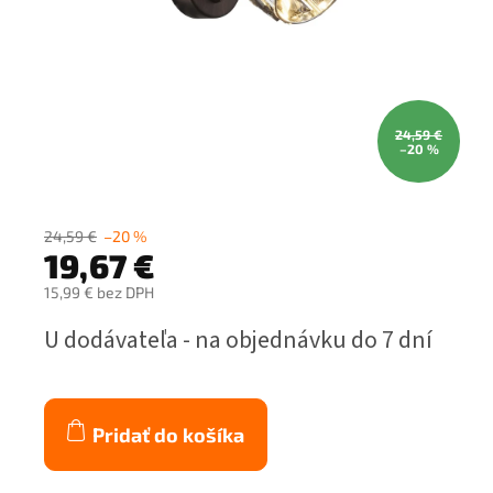
24,59 €
–20 %
24,59 €
–20 %
19,67 €
15,99 € bez DPH
Jednotková
U dodávateľa - na objednávku do 7 dní
cena:
Pridať do košíka