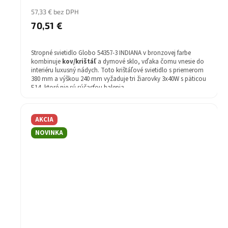
57,33 € bez DPH
70,51 €
Stropné svietidlo Globo 54357-3 INDIANA v bronzovej farbe
kombinuje
kov/krištáľ
a dymové sklo, vďaka čomu vnesie do
interiéru luxusný nádych. Toto krištáľové svietidlo s priemerom
380 mm a výškou 240 mm vyžaduje tri žiarovky 3x40W s päticou
E14, ktoré nie sú súčasťou balenia.
Žiarovka v balení: Nie
Farba svietidla: bronz
AKCIA
Žiarovka: 3x40W
Materiál svietidla: kov/krištáľ
NOVINKA
Záruka: 2 rok
Druh pätice - závit: E14
Stupeň krytia (IP): IP20
Štýl: Krištáľové
Priemer (mm): 380
Výška (mm): 240
Farba tienidla: Dymové sklo/ kryštál
Séria: indiana