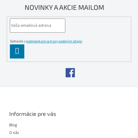
NOVINKY A AKCIE MAILOM
Súhlasím s
podmienkami ochrany osobných údajov
PĹ™IHLĂˇSIT
SE
Z
á
p
ä
Informácie pre vás
t
i
Blog
e
O nás