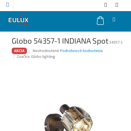
Prejsť
na
obsah
NÁKUPNÝ
KOŠÍK
Globo 54357-1 INDIANA Spot
54357-1
Priemerné
Neohodnotené
Podrobnosti hodnotenia
AKCIA
hodnotenie
Značka:
Globo lighting
produktu
je
0,0
z
5
hviezdičiek.