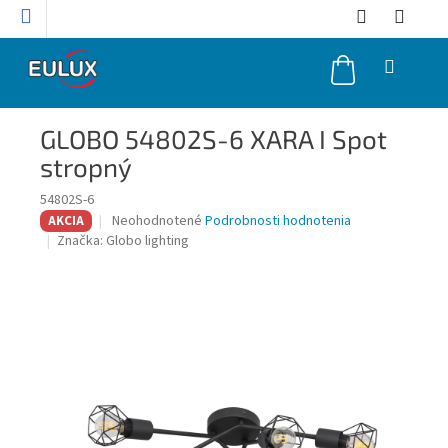
Prejsť
na
obsah
NÁKUPNÝ
KOŠÍK
GLOBO 54802S-6 XARA I Spot
stropný
54802S-6
Priemerné
Neohodnotené
Podrobnosti hodnotenia
AKCIA
hodnotenie
Značka:
Globo lighting
produktu
je
0,0
z
5
hviezdičiek.