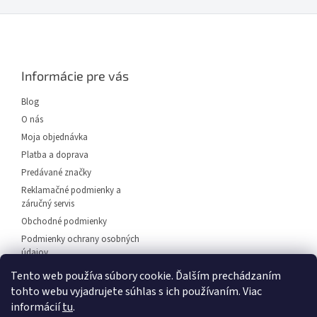
Z
á
p
ä
Informácie pre vás
t
i
Blog
e
O nás
Moja objednávka
Platba a doprava
Predávané značky
Reklamačné podmienky a
záručný servis
Obchodné podmienky
Podmienky ochrany osobných
údajov
Predajňa svietidiel Dunajská
Tento web používa súbory cookie. Ďalším prechádzaním
Streda
tohto webu vyjadrujete súhlas s ich používaním. Viac
Napíšte nám
informácií
tu
.