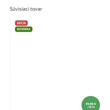
Súvisiaci tovar
AKCIA
NOVINKA
39,96 €
–19 %