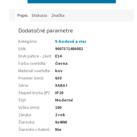
Popis
Diskusia
Značka
Dodatočné parametre
Kategória
:
5-bodové a viac
EAN
:
9007371406982
Druh pätice - závit
:
E14
Farba svietidla
:
čierna
Materiál svietidla
:
kov
Priemer (mm)
:
630
Séria
:
XARA I
Stupeň krytia (IP)
:
IP20
Štýl
:
Moderné
Výška (mm)
:
180
Záruka
:
2 rok
Žiarovka
:
6x40W
Žiarovka v balení
:
Nie