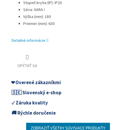
Stupeň krytia (IP): IP20
Séria: XARA I
Výška (mm): 180
Priemer (mm): 630
Detailné informácie
OPÝTAŤ SA
❤️ Overené zákazníkmi
🇸🇰 Slovenský e-shop
✓ Záruka kvality
🚚 Rýchle doručenie
ZOBRAZIŤ VŠETKY SÚVISIACE PRODUKTY