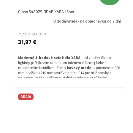
Globo 54802S-3DAB XARA I Spot
U dodávateľa - na objednávku do 7 dní
25,99 € bez DPH
31,97 €
Moderné 3-bodové svietidlo XARA I
od značky Globo
lighting je štýlovým doplnkom interiéru v čiernej farbe s
mosadzným tienidlom. Tento
kovový model
s priemerom 380
mm a výškou 210 mm využíva päticu E14 pre tri žiarovky s
výkonom 3x40W, pričom svetelné zdroje nie sú súčasťou
balenia. Technické parametre:
Štýl: Moderné
AKCIA
Materiál svietidla: kov
Žiarovka v balení: Nie
Farba svietidla: čierna
Žiarovka: 3x40W
Farba tienidla: mosadz
Energetická trieda: E-A++
Záruka: 2 rok