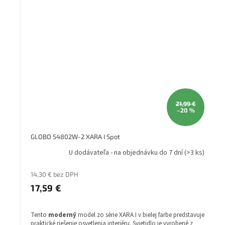
Druh pätice - závit: E14
Stupeň krytia (IP): IP20
Séria: XARA I
Priemer (mm): 380
Výška (mm): 210
21,99 €
–20 %
GLOBO 54802W-2 XARA I Spot
U dodávateľa - na objednávku do 7 dní
(>3 ks)
14,30 € bez DPH
17,59 €
Tento
moderný
model zo série XARA I v bielej farbe predstavuje
praktické riešenie osvetlenia interiéru. Svietidlo je vyrobené z