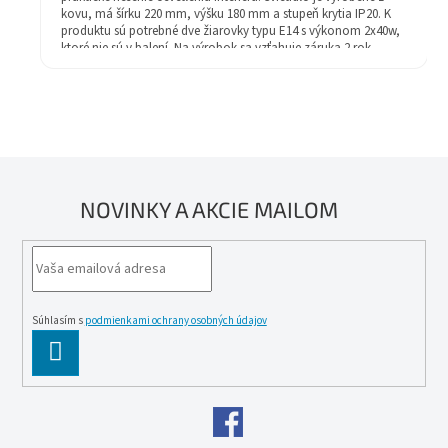
kovu, má šírku 220 mm, výšku 180 mm a stupeň krytia IP20. K
produktu sú potrebné dve žiarovky typu E14 s výkonom 2x40w,
ktoré nie sú v balení. Na výrobok sa vzťahuje záruka 2 rok.
NOVINKY A AKCIE MAILOM
Súhlasím s
podmienkami ochrany osobných údajov
PĹ™IHLĂˇSIT
SE