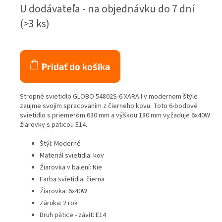
Jednotková
U dodávateľa - na objednávku do 7 dní
cena:
(>3 ks)
Pridať do košíka
Stropné svietidlo GLOBO 54802S-6 XARA I v modernom štýle
zaujme svojím spracovaním z čierneho kovu. Toto 6-bodové
svietidlo s priemerom 630 mm a výškou 180 mm vyžaduje 6x40W
žiarovky s päticou E14.
Štýl: Moderné
Materiál svietidla: kov
Žiarovka v balení: Nie
Farba svietidla: čierna
Žiarovka: 6x40W
Záruka: 2 rok
Druh pätice - závit: E14