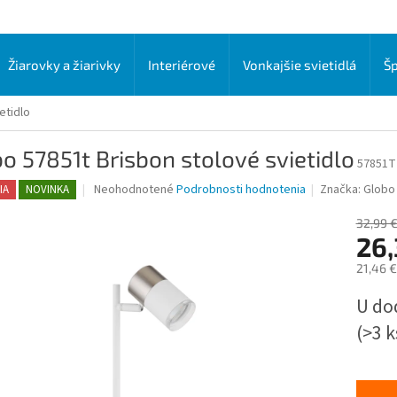
Žiarovky a žiarivky
Interiérové
Vonkajšie svietidlá
Šp
etidlo
o 57851t Brisbon stolové svietidlo
57851T
Priemerné
Neohodnotené
Podrobnosti hodnotenia
Značka:
Globo 
IA
NOVINKA
hodnotenie
produktu
32,99 
je
26,
0,0
21,46 
z
5
Jednot
U do
hviezdičiek.
cena:
(>3 k