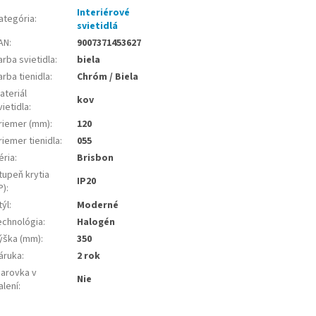
Interiérové
ategória
:
svietidlá
AN
:
9007371453627
arba svietidla
:
biela
arba tienidla
:
Chróm / Biela
ateriál
kov
vietidla
:
riemer (mm)
:
120
riemer tienidla
:
055
éria
:
Brisbon
tupeň krytia
IP20
P)
:
týl
:
Moderné
echnológia
:
Halogén
ýška (mm)
:
350
áruka
:
2 rok
iarovka v
Nie
alení
: