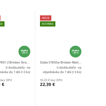
AKCIA
KA
NOVINKA
36,99 €
27,99 €
–20 %
–20 %
Globo 57851-2 Brisbon Stropné svietidlo
Globo 57850w Brisbon Nástenné svietidlo
U dodávateľa - na
U dodávateľa - na
návku do 7 dní
(>3 ks)
objednávku do 7 dní
(>3 ks)
 bez DPH
18,20 € bez DPH
9 €
22,39 €