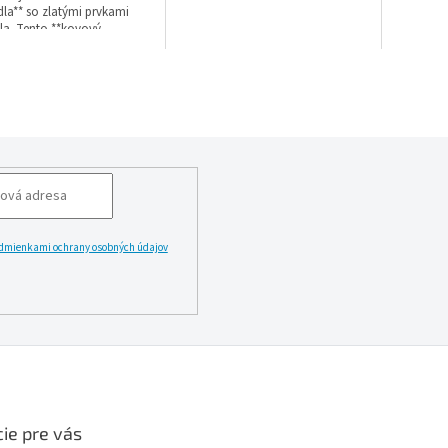
idla** so zlatými prvkami
dla. Tento **kovový
** so šírkou 410 mm a
merom 55 mm využíva
génovú technológiu a
u GU10 (žiarovka v balení:
 Špecifikácie: Štýl: Moderné,
iál svietidla: kov, Záruka: 2
tupeň krytia (IP): IP20,
: Brisbon.
dmienkami ochrany osobných údajov
LĂˇSIT
ie pre vás