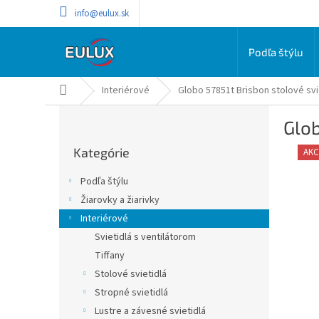
Prejsť
info@eulux.sk
na
obsah
Podľa štýlu
Domov
Interiérové
Globo 57851t Brisbon stolové svi
B
Glob
o
Preskočiť
č
Kategórie
kategórie
AKC
n
ý
Podľa štýlu
p
Žiarovky a žiarivky
a
Interiérové
n
e
Svietidlá s ventilátorom
l
Tiffany
Stolové svietidlá
Stropné svietidlá
Lustre a závesné svietidlá