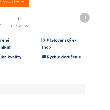
Pridať do košíka
Ďalší
produkt
Č
OPÝTAŤ SA
erené
🇸🇰 Slovenský e-
níkmi
shop
uka kvality
🚚 Rýchle doručenie