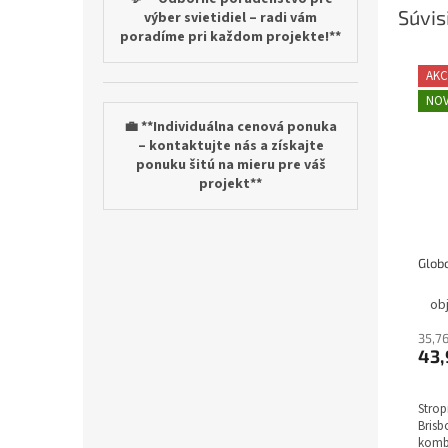
Súvis
výber svietidiel – radi vám
poradíme pri každom projekte!**
AKC
NOV
💼 **Individuálna cenová ponuka
– kontaktujte nás a získajte
ponuku šitú na mieru pre váš
projekt**
ob
35,7
43,
Strop
Bris
kombi