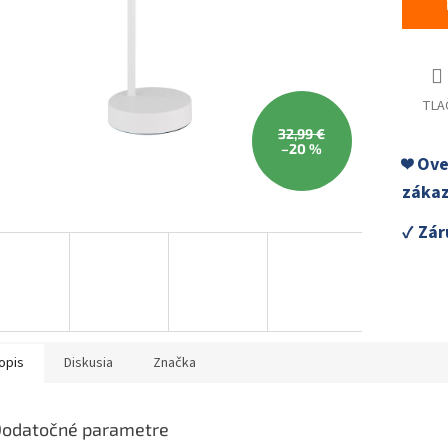
TLA
32,99 €
–20 %
❤️ Ov
zákaz
✓ Zár
opis
Diskusia
Značka
odatočné parametre