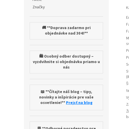
Značky
K
E
F
🚚 **Doprava zadarmo pri
F
objednávke nad 30 €!**
M
s
P
🛍️ Osobný odber dostupný –
P
vyzdvihnite si objednávku priamo u
S
nás
S
(I
Š
t
📖 **Čítajte náš blog – tipy,
novinky a inšpirácie pre vaše
V
osvetlenie!**
Prejsť na blog
Z
Ž
b
💬 **Odborné poradenstvo pre