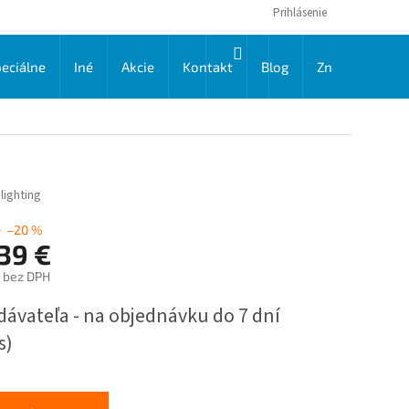
Prihlásenie
NÁKUPNÝ
eciálne
Iné
Akcie
Kontakt
Blog
Značky
KOŠÍK
lighting
€
–20 %
39 €
€ bez DPH
ková
dávateľa - na objednávku do 7 dní
s)