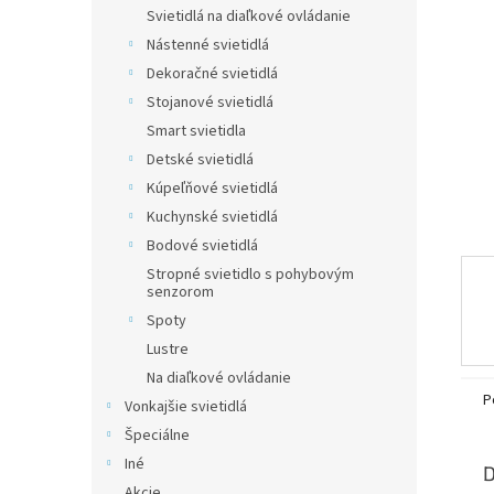
Svietidlá na diaľkové ovládanie
Nástenné svietidlá
Dekoračné svietidlá
Stojanové svietidlá
Smart svietidla
Detské svietidlá
Kúpeľňové svietidlá
Kuchynské svietidlá
Bodové svietidlá
Stropné svietidlo s pohybovým
senzorom
Spoty
Lustre
Na diaľkové ovládanie
P
Vonkajšie svietidlá
Špeciálne
Iné
D
Akcie