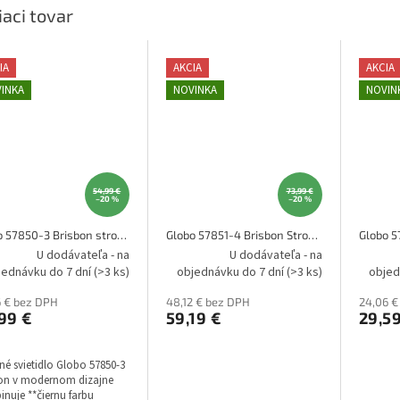
iaci tovar
IA
AKCIA
AKCIA
INKA
NOVINKA
NOVIN
54,99 €
73,99 €
–20 %
–20 %
Globo 57850-3 Brisbon stropné svietidlo
Globo 57851-4 Brisbon Stropné svietidlo
U dodávateľa - na
U dodávateľa - na
jednávku do 7 dní
(>3 ks)
objednávku do 7 dní
(>3 ks)
objed
6 € bez DPH
48,12 € bez DPH
24,06 €
99 €
59,19 €
29,5
né svietidlo Globo 57850-3
bon v modernom dizajne
nuje **čiernu farbu