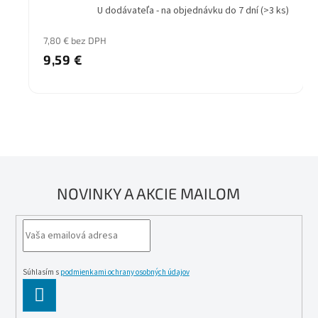
U dodávateľa - na objednávku do 7 dní
(>3 ks)
7,80 € bez DPH
9,59 €
NOVINKY A AKCIE MAILOM
Súhlasím s
podmienkami ochrany osobných údajov
PĹ™IHLĂˇSIT
SE