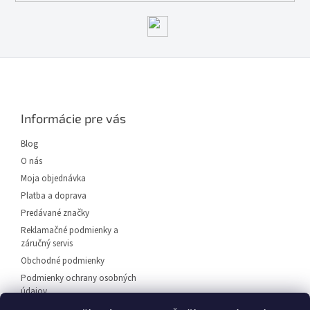
Z
á
p
ä
Informácie pre vás
t
i
Blog
e
O nás
Moja objednávka
Platba a doprava
Predávané značky
Reklamačné podmienky a
záručný servis
Obchodné podmienky
Podmienky ochrany osobných
údajov
Predajňa svietidiel Dunajská