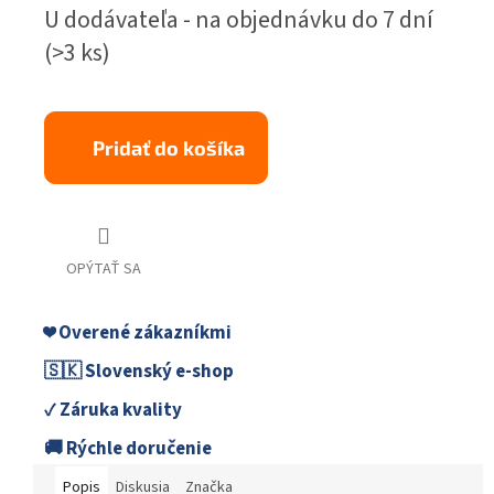
Jednotková
U dodávateľa - na objednávku do 7 dní
cena:
(>3 ks)
Pridať do košíka
OPÝTAŤ SA
❤️ Overené zákazníkmi
🇸🇰 Slovenský e-shop
✓ Záruka kvality
🚚 Rýchle doručenie
Popis
Diskusia
Značka