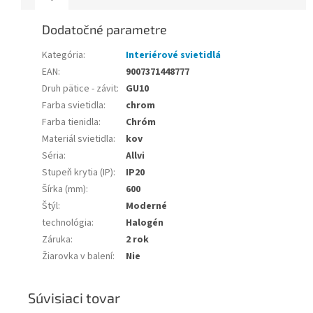
Dodatočné parametre
Kategória
:
Interiérové svietidlá
EAN
:
9007371448777
Druh pätice - závit
:
GU10
Farba svietidla
:
chrom
Farba tienidla
:
Chróm
Materiál svietidla
:
kov
Séria
:
Allvi
Stupeň krytia (IP)
:
IP20
Šírka (mm)
:
600
Štýl
:
Moderné
technológia
:
Halogén
Záruka
:
2 rok
Žiarovka v balení
:
Nie
Súvisiaci tovar