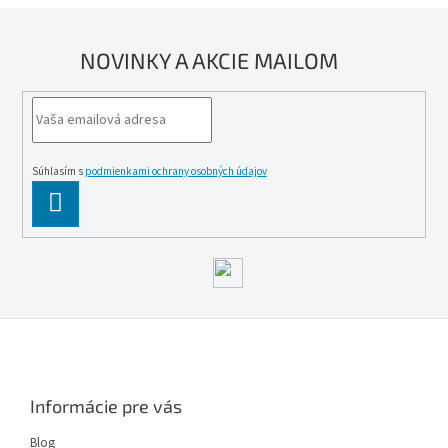
NOVINKY A AKCIE MAILOM
Súhlasím s
podmienkami ochrany osobných údajov
PĹ™IHLĂˇSIT
SE
Z
á
p
ä
Informácie pre vás
t
i
Blog