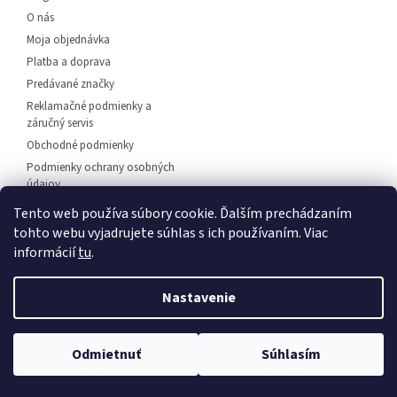
e
O nás
Moja objednávka
Platba a doprava
Predávané značky
Reklamačné podmienky a
záručný servis
Obchodné podmienky
Podmienky ochrany osobných
údajov
Predajňa svietidiel Dunajská
Tento web používa súbory cookie. Ďalším prechádzaním
Streda
tohto webu vyjadrujete súhlas s ich používaním. Viac
Napíšte nám
informácií
tu
.
Kontakt
Nastavenie
💡 Rozsvieťte svoj domov – 🚚
doprava zadarmo od
Vytvoril Shoptet
Odmietnuť
Súhlasím
30 €
, 🛍️
osobný odber
a 💬
odborné poradenstvo
!