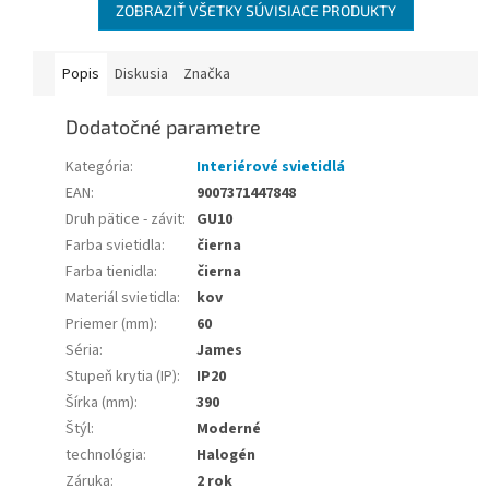
ZOBRAZIŤ VŠETKY SÚVISIACE PRODUKTY
Popis
Diskusia
Značka
Dodatočné parametre
Kategória
:
Interiérové svietidlá
EAN
:
9007371447848
Druh pätice - závit
:
GU10
Farba svietidla
:
čierna
Farba tienidla
:
čierna
Materiál svietidla
:
kov
Priemer (mm)
:
60
Séria
:
James
Stupeň krytia (IP)
:
IP20
Šírka (mm)
:
390
Štýl
:
Moderné
technológia
:
Halogén
Záruka
:
2 rok