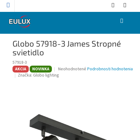
Prejsť
na
obsah
NÁKUPNÝ
KOŠÍK
Globo 57918-3 James Stropné
svietidlo
57918-3
Priemerné
Neohodnotené
Podrobnosti hodnotenia
AKCIA
NOVINKA
hodnotenie
Značka:
Globo lighting
produktu
je
0,0
z
5
hviezdičiek.