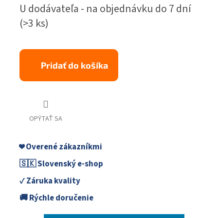
Jednotková
U dodávateľa - na objednávku do 7 dní
cena:
(>3 ks)
Pridať do košíka
OPÝTAŤ SA
❤️ Overené zákazníkmi
🇸🇰 Slovenský e-shop
✓ Záruka kvality
🚚 Rýchle doručenie