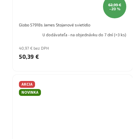
62,99 €
–20 %
Globo 57918s James Stojanové svietidlo
U dodávateľa - na objednávku do 7 dní
(>3 ks)
40,97 € bez DPH
50,39 €
AKCIA
NOVINKA