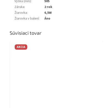
Výška (mm)
:
505
Záruka
:
2 rok
Žiarovka
:
6,5W
Žiarovka v balení
:
Áno
Súvisiaci tovar
AKCIA