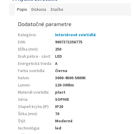
Popis
Diskusia
Značka
Dodatočné parametre
Kategória
:
Interiérové svietidlá
EAN
:
9007371356775
Dĺžka (mm)
:
250
Druh pätice - závit
:
LED
Energetická trieda
:
A
Farba svietidla
:
čierna
Kelvin
:
3000-4500-5800K
Lumen
:
120-300lm
Materiál svietidla
:
plast
Séria
:
SOPHIE
Stupeň krytia (IP)
:
IP20
Šírka (mm)
:
70
Štýl
:
Moderné
technológia
:
led