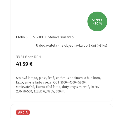
51,99 €
–20 %
Globo 58335 SOPHIE Stolové svietidlo
U dodávateľa - na objednávku do 7 dní
(>3 ks)
33,81 € bez DPH
41,59 €
Stolová lampa, plast, šedá, chróm, s hodinami a budíkom,
flexo, zmena farby svetla, CCT 3000 - 4500 - 5800K,
stmievateľné, fixovateľná farba, dotykový stmievač, DxŠxV:
250x70x500, 1xLED 6,5W 5V, 300lm.
AKCIA