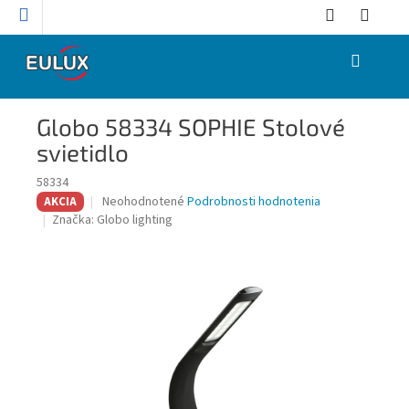
Prejsť
na
obsah
NÁKUPNÝ
KOŠÍK
Globo 58334 SOPHIE Stolové
svietidlo
58334
Priemerné
Neohodnotené
Podrobnosti hodnotenia
AKCIA
hodnotenie
Značka:
Globo lighting
produktu
je
0,0
z
5
hviezdičiek.