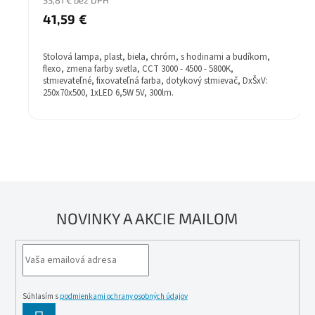
41,59 €
Stolová lampa, plast, biela, chróm, s hodinami a budíkom,
flexo, zmena farby svetla, CCT 3000 - 4500 - 5800K,
stmievateľné, fixovateľná farba, dotykový stmievač, DxŠxV:
250x70x500, 1xLED 6,5W 5V, 300lm.
NOVINKY A AKCIE MAILOM
Súhlasím s
podmienkami ochrany osobných údajov