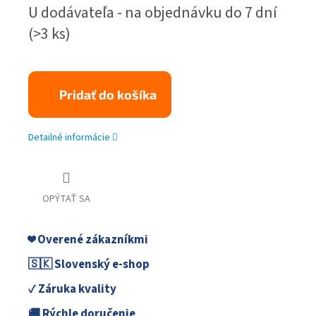
Jednotková
U dodávateľa - na objednávku do 7 dní
cena:
(>3 ks)
Pridať do košíka
Detailné informácie
OPÝTAŤ SA
❤️ Overené zákazníkmi
🇸🇰 Slovenský e-shop
✓ Záruka kvality
🚚 Rýchle doručenie