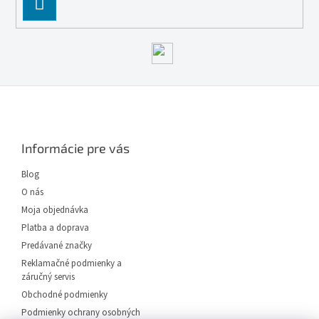
PĹ™IHLĂˇSIT
SE
Z
á
p
ä
Informácie pre vás
t
i
Blog
e
O nás
Moja objednávka
Platba a doprava
Predávané značky
Reklamačné podmienky a
záručný servis
Obchodné podmienky
Podmienky ochrany osobných