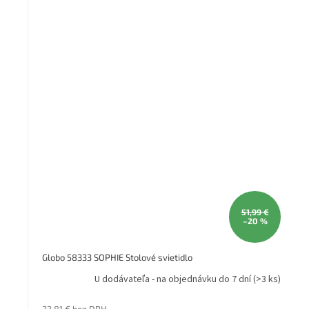
51,99 €
–20 %
Globo 58333 SOPHIE Stolové svietidlo
U dodávateľa - na objednávku do 7 dní
(>3 ks)
33,81 € bez DPH